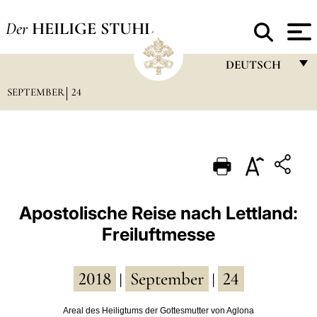
Der
HEILIGE STUHL
DEUTSCH
SEPTEMBER
24
FRANÇAIS
ENGLISH
ITALIANO
PORTUGUÊS
ESPAÑOL
Apostolische Reise nach Lettland:
Freiluftmesse
DEUTSCH
POLSKI
2018
September
24
|
|
العربيّة
Areal des Heiligtums der Gottesmutter von Aglona
中文