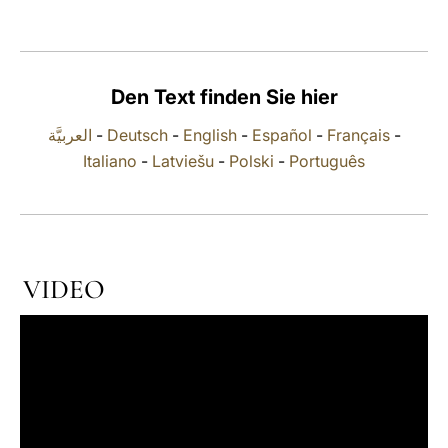
LATINE
Den Text finden Sie hier
العربيَّة
-
Deutsch
-
English
-
Español
-
Français
-
Italiano
-
Latviešu
-
Polski
-
Português
VIDEO