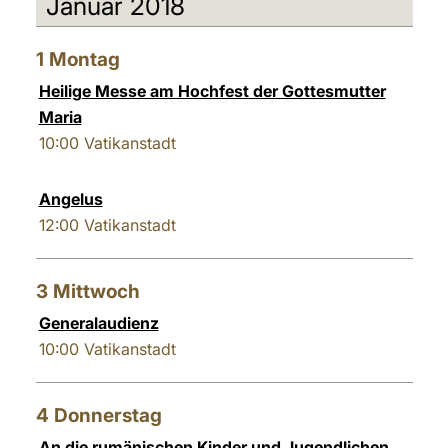
Januar 2018
العربيّة
中文
1
Montag
LATINE
Heilige Messe am Hochfest der Gottesmutter
Maria
10:00
Vatikanstadt
Angelus
12:00
Vatikanstadt
3
Mittwoch
Generalaudienz
10:00
Vatikanstadt
4
Donnerstag
An die rumänischen Kinder und Jugendlichen