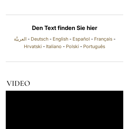
LATINE
Den Text finden Sie hier
العربيَّة
-
Deutsch
-
English
-
Español
-
Français
-
Hrvatski
-
Italiano
-
Polski
-
Português
VIDEO