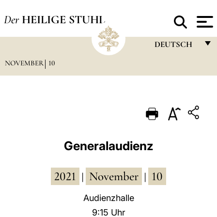
Der
HEILIGE STUHL
DEUTSCH
NOVEMBER
10
FRANÇAIS
ENGLISH
ITALIANO
PORTUGUÊS
ESPAÑOL
Generalaudienz
DEUTSCH
2021
November
10
POLSKI
|
|
العربيّة
Audienzhalle
9:15 Uhr
中文