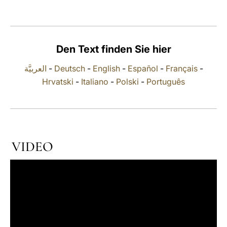
LATINE
Den Text finden Sie hier
العربيَّة
-
Deutsch
-
English
-
Español
-
Français
-
Hrvatski
-
Italiano
-
Polski
-
Português
VIDEO