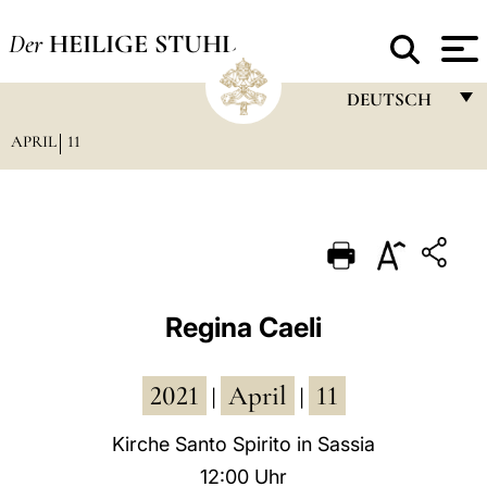
Der
HEILIGE STUHL
DEUTSCH
APRIL
11
FRANÇAIS
ENGLISH
ITALIANO
PORTUGUÊS
ESPAÑOL
Regina Caeli
DEUTSCH
2021
April
11
POLSKI
|
|
العربيّة
Kirche Santo Spirito in Sassia
12:00 Uhr
中文