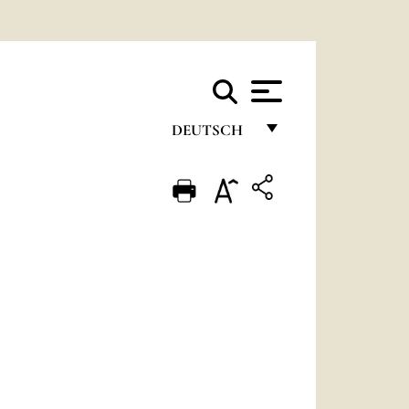
DEUTSCH
FRANÇAIS
ENGLISH
ITALIANO
PORTUGUÊS
ESPAÑOL
DEUTSCH
POLSKI