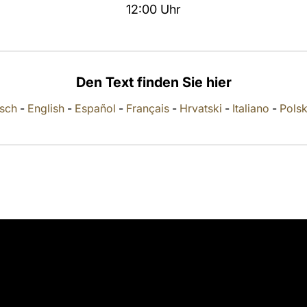
12:00 Uhr
Den Text finden Sie hier
sch
-
English
-
Español
-
Français
-
Hrvatski
-
Italiano
-
Polsk