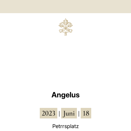
Angelus
2023
Juni
18
|
|
Petrrsplatz