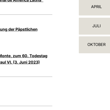
rial de América Latina"
L
APRIL
E
N
JULI
D
ung der Päpstlichen
E
OKTOBER
R
l Monte, zum 60. Todestag
ul VI. (3. Juni 2023)