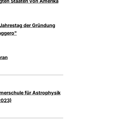
igten Staaten von Amerika
 Jahrestag der Gründung
saggero"
eran
mmerschule für Astrophysik
2023)