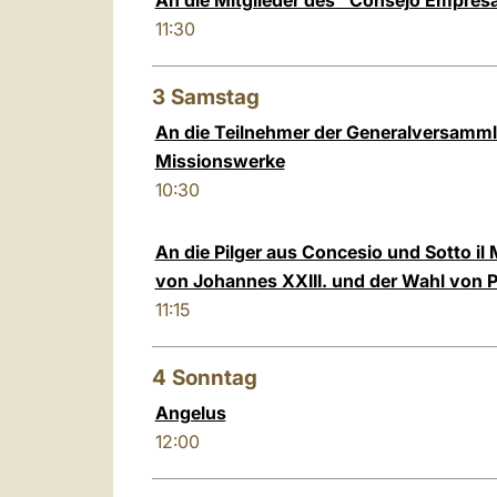
An die Mitglieder des "Consejo Empresa
11:30
3
Samstag
An die Teilnehmer der Generalversamml
Missionswerke
10:30
An die Pilger aus Concesio und Sotto i
von Johannes XXIII. und der Wahl von Pa
11:15
4
Sonntag
Angelus
12:00