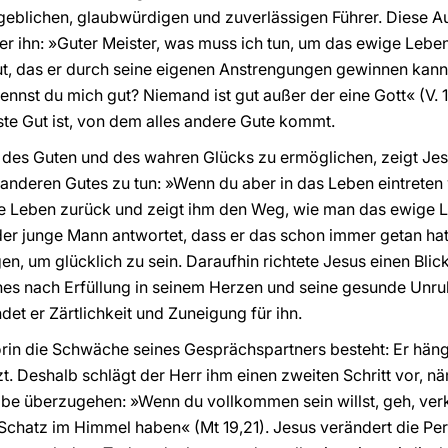
lichen, glaubwürdigen und zuverlässigen Führer. Diese Auto
 er ihn: »Guter Meister, was muss ich tun, um das ewige Lebe
t, das er durch seine eigenen Anstrengungen gewinnen kann.
nnst du mich gut? Niemand ist gut außer der eine Gott« (V. 1
ste Gut ist, von dem alles andere Gute kommt.
es Guten und des wahren Glücks zu ermöglichen, zeigt Jesu
, anderen Gutes zu tun: »Wenn du aber in das Leben eintreten w
sche Leben zurück und zeigt ihm den Weg, wie man das ewige L
der junge Mann antwortet, dass er das schon immer getan hat 
n, um glücklich zu sein. Daraufhin richtete Jesus einen Blick
es nach Erfüllung in seinem Herzen und seine gesunde Unru
et er Zärtlichkeit und Zuneigung für ihn.
in die Schwäche seines Gesprächspartners besteht: Er häng
tzt. Deshalb schlägt der Herr ihm einen zweiten Schritt vor, n
be überzugehen: »Wenn du vollkommen sein willst, geh, verk
chatz im Himmel haben« (Mt 19,21). Jesus verändert die Pers