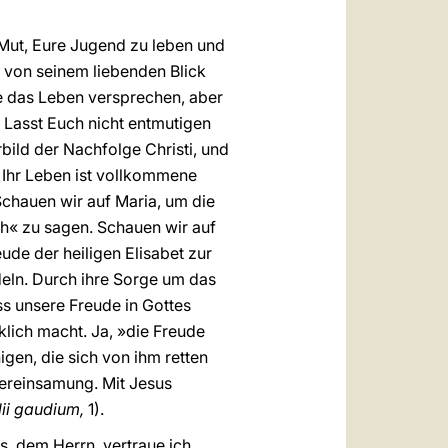
Mut, Eure Jugend zu leben und
 von seinem liebenden Blick
die das Leben versprechen, aber
 Lasst Euch nicht entmutigen
rbild der Nachfolge Christi, und
. Ihr Leben ist vollkommene
Schauen wir auf Maria, um die
ch« zu sagen. Schauen wir auf
eude der heiligen Elisabet zur
deln. Durch ihre Sorge um das
ss unsere Freude in Gottes
cklich macht. Ja, »die Freude
gen, die sich von ihm retten
 Vereinsamung. Mit Jesus
ii gaudium,
1).
, dem Herrn, vertraue ich