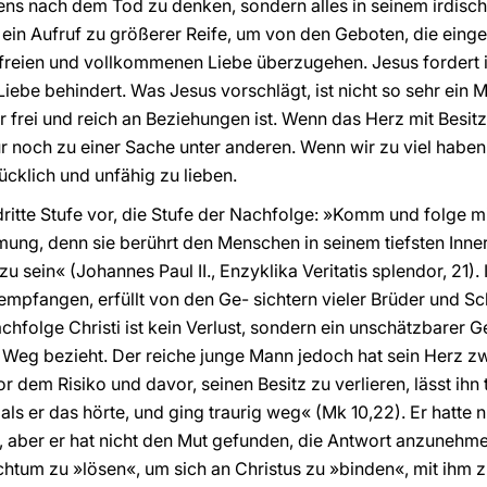
bens nach dem Tod zu denken, sondern alles in seinem irdis
ein Aufruf zu größerer Reife, um von den Geboten, die eing
freien und vollkommenen Liebe überzugehen. Jesus fordert ih
Liebe behindert. Was Jesus vorschlägt, ist nicht so sehr e
frei und reich an Beziehungen ist. Wenn das Herz mit Besitzt
r noch zu einer Sache unter anderen. Wenn wir zu viel haben 
cklich und unfähig zu lieben.
 dritte Stufe vor, die Stufe der Nachfolge: »Komm und folge mi
mung, denn sie berührt den Menschen in seinem tiefsten Innere
u sein« (Johannes Paul II., Enzyklika Veritatis splendor, 21
empfangen, erfüllt von den Ge- sichtern vieler Brüder und Sc
Nachfolge Christi ist kein Verlust, sondern ein unschätzbarer 
 Weg bezieht. Der reiche junge Mann jedoch hat sein Herz zw
r dem Risiko und davor, seinen Besitz zu verlieren, lässt ihn
 als er das hörte, und ging traurig weg« (Mk 10,22). Er hatte n
, aber er hat nicht den Mut gefunden, die Antwort anzunehmen
chtum zu »lösen«, um sich an Christus zu »binden«, mit ihm 