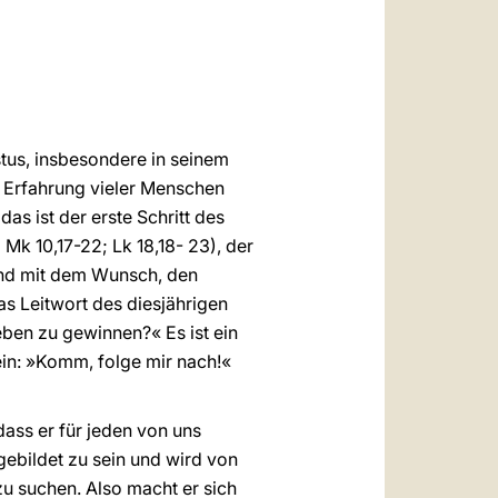
العربيّة
中文
LATINE
tus, insbesondere in seinem
e Erfahrung vieler Menschen
as ist der erste Schritt des
 Mk 10,17-22; Lk 18,18- 23), der
und mit dem Wunsch, den
as Leitwort des diesjährigen
eben zu gewinnen?« Es ist ein
s ein: »Komm, folge mir nach!«
ss er für jeden von uns
sgebildet zu sein und wird von
zu suchen. Also macht er sich