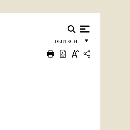
DEUTSCH
FRANÇAIS
ENGLISH
ITALIANO
PORTUGUÊS
ESPAÑOL
DEUTSCH
POLSKI