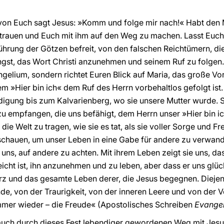
von Euch sagt Jesus: »Komm und folge mir nach!« Habt den 
rauen und Euch mit ihm auf den Weg zu machen. Lasst Euch
ührung der Götzen befreit, von den falschen Reichtümern, 
gst, das Wort Christi anzunehmen und seinem Ruf zu folgen.
ngelium, sondern richtet Euren Blick auf Maria, das große Vo
hrem »Hier bin ich« dem Ruf des Herrn vorbehaltlos gefolgt ist
digung bis zum Kalvarienberg, wo sie unsere Mutter wurde. 
zu empfangen, die uns befähigt, dem Herrn unser »Hier bin i
 die Welt zu tragen, wie sie es tat, als sie voller Sorge und Fr
ia schauen, um unser Leben in eine Gabe für andere zu verwan
 uns, auf andere zu achten. Mit ihrem Leben zeigt sie uns, da
leicht ist, ihn anzunehmen und zu leben, aber dass er uns glü
erz und das gesamte Leben derer, die Jesus begegnen. Diejeni
̈nde, von der Traurigkeit, von der inneren Leere und von der
mer wieder – die Freude« (Apostolisches Schreiben
Evangel
auch durch dieses Fest lebendiger gewordenen Weg mit Jesus