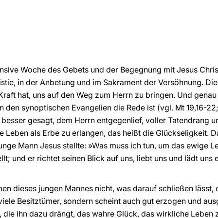
tensive Woche des Gebets und der Begegnung mit Jesus Chris
istie, in der Anbetung und im Sakrament der Versöhnung. Di
 Kraft hat, uns auf den Weg zum Herrn zu bringen. Und genau d
n den synoptischen Evangelien die Rede ist (vgl. Mt 19,16-22;
 besser gesagt, dem Herrn entgegenlief, voller Tatendrang 
 Leben als Erbe zu erlangen, das heißt die Glückseligkeit. D
r junge Mann Jesus stellte: »Was muss ich tun, um das ewige L
lt; und er richtet seinen Blick auf uns, liebt uns und lädt un
 dieses jungen Mannes nicht, was darauf schließen lässt, da
r viele Besitztümer, sondern scheint auch gut erzogen und au
die ihn dazu drängt, das wahre Glück, das wirkliche Leben 