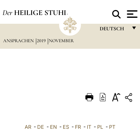
Der
HEILIGE STUHL
DEUTSCH
ANSPRACHEN
2019
NOVEMBER
FRANÇAIS
ENGLISH
ITALIANO
PORTUGUÊS
ESPAÑOL
DEUTSCH
POLSKI
العربيّة
AR
-
DE
-
EN
-
ES
-
FR
-
IT
-
PL
-
PT
中文