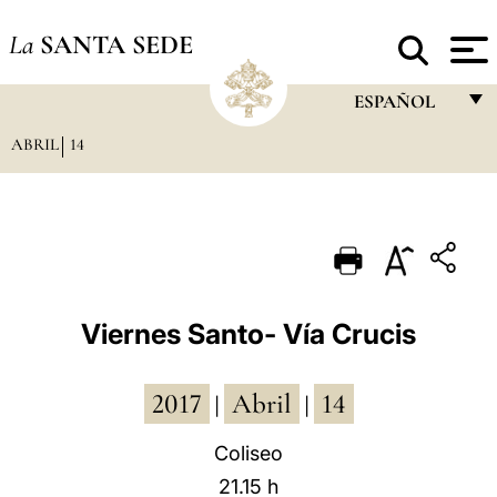
La
SANTA SEDE
ESPAÑOL
ABRIL
14
FRANÇAIS
ENGLISH
ITALIANO
PORTUGUÊS
ESPAÑOL
Viernes Santo- Vía Crucis
DEUTSCH
2017
Abril
14
POLSKI
|
|
العربيّة
Coliseo
21.15 h
中文