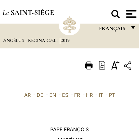
Le
SAINT-SIÈGE
FRANÇAIS
ANGÉLUS - REGINA CÆLI
2019
FRANÇAIS
ENGLISH
ITALIANO
PORTUGUÊS
ESPAÑOL
AR
-
DE
-
EN
-
ES
-
FR
-
HR
-
IT
-
PT
DEUTSCH
POLSKI
العربيّة
PAPE FRANÇOIS
中文