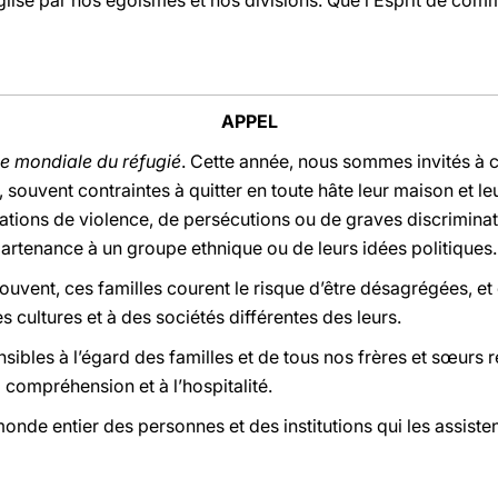
Église par nos égoïsmes et nos divisions. Que l’Esprit de comm
APPEL
e mondiale du réfugié
. Cette année, nous sommes invités à co
, souvent contraintes à quitter en toute hâte leur maison et leu
tuations de violence, de persécutions ou de graves discriminat
partenance à un groupe ethnique ou de leurs idées politiques.
uvent, ces familles courent le risque d’être désagrégées, et d
s cultures et à des sociétés différentes des leurs.
sibles à l’égard des familles et de tous nos frères et sœurs
a compréhension et à l’hospitalité.
de entier des personnes et des institutions qui les assistent: