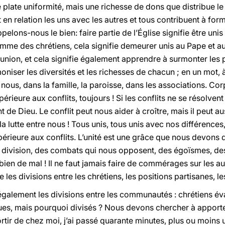
e plate uniformité, mais une richesse de dons que distribue le S
 en relation les uns avec les autres et tous contribuent à for
elons-nous le bien: faire partie de l’Église signifie être unis 
comme des chrétiens, cela signifie demeurer unis au Pape et 
nion, et cela signifie également apprendre à surmonter les p
iser les diversités et les richesses de chacun ; en un mot, 
nous, dans la famille, la paroisse, dans les associations. Co
upérieure aux conflits, toujours ! Si les conflits ne se résolven
t de Dieu. Le conflit peut nous aider à croître, mais il peut au
a lutte entre nous ! Tous unis, tous unis avec nos différences, 
périeure aux conflits. L’unité est une grâce que nous devons 
 la division, des combats qui nous opposent, des égoïsmes,
en de mal ! Il ne faut jamais faire de commérages sur les au
les divisions entre les chrétiens, les positions partisanes, le
également les divisions entre les communautés : chrétiens év
ues, mais pourquoi divisés ? Nous devons chercher à apporter
ortir de chez moi, j’ai passé quarante minutes, plus ou moins