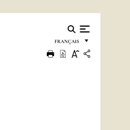
FRANÇAIS
FRANÇAIS
ENGLISH
ITALIANO
PORTUGUÊS
ESPAÑOL
DEUTSCH
POLSKI