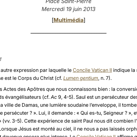
Place Saint-Pierre
Mercredi 19 juin 2013
[
Multimédia
]
_______________________________
!
 autre expression par laquelle le
Concile Vatican II
indique la 
se est le Corps du Christ (cf.
Lumen gentium
, n. 7).
es Actes des Apôtres que nous connaissons bien : la conversio
ds évangélisateurs (cf.
Ac
9, 4-5). Saul est un persécuteur des
 la ville de Damas, une lumière soudaine l’enveloppe, il tombe
me persécuter ? ». Lui, il demande : « Qui es-tu, Seigneur ? », e
 (vv. 3-5). Cette expérience de saint Paul nous dit combien l’
orsque Jésus est monté au ciel, il ne nous a pas laissés orph
est devenue encore plus intense. Le
Concile Vatican II
affirme 