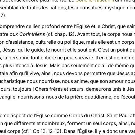
rassemblait de toutes les nations, les a constitués, mystiquem
 7).
mprendre ce lien profond entre l’Église et le Christ, que sa
ttre aux Corinthiens
(cf. chap. 12). Avant tout, le corps nous 
on d’assistance, culturelle ou politique, mais elle est un corp
, Jésus, qui le guide, le nourrit et le soutient. C’est un point q
s, la personne tout entière ne peut survivre. Il en est de même
 plus intense à Jésus. Mais pas seulement cela : de même que
itale afin qu’il vive, ainsi, nous devons permettre que Jésus 
charistique nous nourrisse, nous anime, que son amour nous
ujours, toujours ! Chers frères et sœurs, demeurons unis à Jé
vangile, nourrissons-nous de la prière quotidienne, de l’écout
xième aspect de l’Église comme Corps du Christ. Saint Paul 
que différents et nombreux, forment un seul corps, ainsi, n
eul corps (cf. 1
Co
12, 12-13). Dans l’Église, il y a donc une va