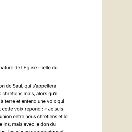
العربيّة
中文
LATINE
nature de l’Église : celle du
n de Saul, qui s’appellera
 chrétiens mais, alors qu’il
 à terre et entend une voix qui
t cette voix répond : « Je suis
union entre nous chrétiens et le
elins, mais avec le don du
que Jésus « en communiquant