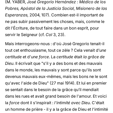
(M. YABER,
José Gregorio Hernández : Médico de los
Pobres, Apóstol de la Justicia Social, Misionero de las
Esperanzas,
2004, 107). Combien est-il important de
ne pas subir passivement les choses, mais, comme le
dit l'Écriture, de tout faire dans un bon esprit, pour
servir le Seigneur (cf.
Col
3, 23).
Mais interrogeons-nous : d'où José Gregorio tenait-il
tout cet enthousiasme, tout ce zèle ? Cela venait d’
une
certitude
et d'
une
force
. La
certitude
était
la grâce de
Dieu
. Il écrivait que "s'il y a des bons et des mauvais
dans le monde, les mauvais y sont parce qu'ils sont
devenus mauvais eux-mêmes, mais les bons ne le sont
qu'avec l'aide de Dieu" (27 mai 1914). Et lui en premier
se sentait dans le besoin de la grâce qu’il mendiait
dans les rues et avait grand besoin de l'amour. Et voici
la
force
dont il s'inspirait :
l'intimité avec Dieu
. C'était
un homme de prière - il y a la grâce de Dieu et l'intimité