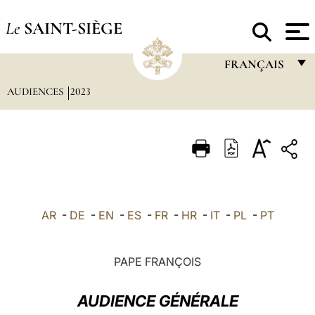
Le
SAINT-SIÈGE
FRANÇAIS
AUDIENCES
2023
FRANÇAIS
ENGLISH
ITALIANO
PORTUGUÊS
ESPAÑOL
AR
-
DE
-
EN
-
ES
-
FR
-
HR
-
IT
-
PL
-
PT
DEUTSCH
POLSKI
PAPE FRANÇOIS
العربيّة
AUDIENCE GÉNÉRALE
中文