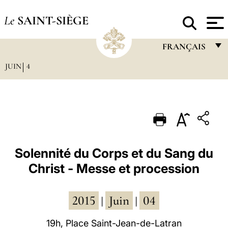
Le
SAINT-SIÈGE
FRANÇAIS
JUIN
4
FRANÇAIS
ENGLISH
ITALIANO
PORTUGUÊS
ESPAÑOL
Solennité du Corps et du Sang du
Christ - Messe et procession
DEUTSCH
POLSKI
2015
Juin
04
|
|
العربيّة
19h, Place Saint-Jean-de-Latran
中文