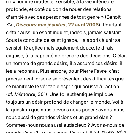
un « homme modeste, sensible, à la vie intérieure
profonde, et doté du don de nouer des relations
d'amitié avec des personnes de tout genre » (Benoît
XVI,
Discours aux jésuites
, 22 avril 2006
). Pourtant,
c’était aussi un esprit inquiet, indécis, jamais satisfait.
Sous la conduite de saint Ignace, il a appris à unir sa
sensibilité agitée mais également douce, je dirais
exquise, à la capacité de prendre des décisions. C’était
un homme de grands désirs; il a assumé ses désirs, il
les a reconnus. Plus encore, pour Pierre Favre, c’est
précisément lorsque se présentent des difficultés que
se manifeste le véritable esprit qui pousse à l’action
(cf.
Mémorial,
301). Une foi authentique implique
toujours un désir profond de changer le monde. Voilà
la question que nous devons nous poser : avons-nous
nous aussi de grandes visions et un grand élan ?
Sommes-nous nous aussi audacieux ? Avons-nous de
grands rêves ? Le zèle nous dévore-t-il (cf.
Ps
69, 10) ?