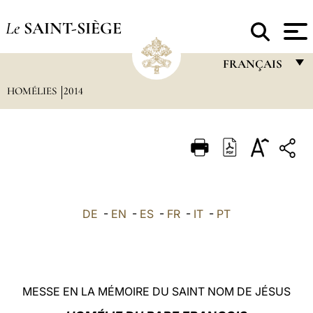
Le
SAINT-SIÈGE
FRANÇAIS
HOMÉLIES
2014
FRANÇAIS
ENGLISH
ITALIANO
PORTUGUÊS
ESPAÑOL
DE
-
EN
-
ES
-
FR
-
IT
-
PT
DEUTSCH
POLSKI
العربيّة
MESSE EN LA MÉMOIRE DU SAINT NOM DE JÉSUS
中文