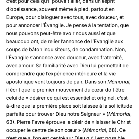
c’est pour cela qu’il pouvait aller, dans un esprit
d’obéissance, souvent même à pied, partout en
Europe, pour dialoguer avec tous, avec douceur, et
pour annoncer l’Évangile. Je pense à la tentation, que
nous pouvons peut-être avoir nous aussi et que
beaucoup ont, de relier l’annonce de l’Evangile aux
coups de bâton inquisiteurs, de condamnation. Non,
l’Évangile s’annonce avec douceur, avec fraternité,
avec amour. Sa familiarité avec Dieu lui permettait de
comprendre que l’expérience intérieure et la vie
apostolique vont toujours de pair. Dans son
Mémorial,
il écrit que le premier mouvement du cœur doit être
celui de « désirer ce qui est essentiel et originel, c’est-
à-dire que la première place soit laissée à la sollicitude
parfaite pour trouver Dieu notre Seigneur » (
Mémorial
,
63). Pierre Favre éprouve le désir de « laisser le Christ
occuper le centre de son cœur » (
Mémorial,
68). Ce
n’est que si l’on est centré sur Dieu qu’il est possible