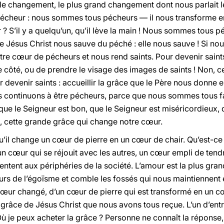
a le changement, le plus grand changement dont nous parlait 
cheur : nous sommes tous pécheurs — il nous transforme en 
 ? S’il y a quelqu’un, qu’il lève la main ! Nous sommes tous
e Jésus Christ nous sauve du péché : elle nous sauve ! Si no
otre cœur de pécheurs et nous rend saints. Pour devenir saints
e côté, ou de prendre le visage des images de saints ! Non, c
devenir saints : accueillir la grâce que le Père nous donne en
 continuons à être pécheurs, parce que nous sommes tous f
r que le Seigneur est bon, que le Seigneur est miséricordieux,
, cette grande grâce qui change notre cœur.
qu’il change un cœur de pierre en un cœur de chair. Qu’est-ce
un cœur qui se réjouit avec les autres, un cœur empli de tend
 sentent aux périphéries de la société. L’amour est la plus gr
 murs de l’égoïsme et comble les fossés qui nous maintiennent 
n cœur changé, d’un cœur de pierre qui est transformé en un 
 la grâce de Jésus Christ que nous avons tous reçue. L’un d’ent
ù je peux acheter la grâce ? Personne ne connaît la réponse, 