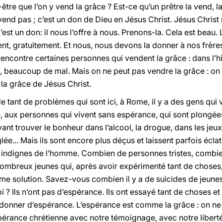
-être que l’on y vend la grâce ? Est-ce qu’un prêtre la vend, l
vend pas ; c’est un don de Dieu en Jésus Christ. Jésus Christ 
est un don: il nous l’offre à nous. Prenons-la. Cela est beau. L
nt, gratuitement. Et nous, nous devons la donner à nos frère
 rencontre certaines personnes qui vendent la grâce : dans l’his
l, beaucoup de mal. Mais on ne peut pas vendre la grâce : on l
 la grâce de Jésus Christ.
de tant de problèmes qui sont ici, à Rome, il y a des gens qu
e, aux personnes qui vivent sans espérance, qui sont plongée
oyant trouver le bonheur dans l’alcool, la drogue, dans les je
lée... Mais ils sont encore plus déçus et laissent parfois éclat
 indignes de l’homme. Combien de personnes tristes, combien
ombreux jeunes qui, après avoir expérimenté tant de choses,
mme solution. Savez-vous combien il y a de suicides de jeune
? Ils n’ont pas d’espérance. Ils ont essayé tant de choses et 
ur donner d’espérance. L’espérance est comme la grâce : on ne 
spérance chrétienne avec notre témoignage, avec notre liberté