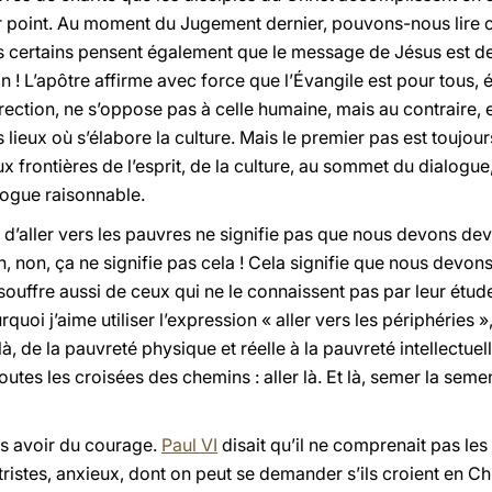
ier point. Au moment du Jugement dernier, pouvons-nous lire 
is certains pensent également que le message de Jésus est de
n ! L’apôtre affirme avec force que l’Évangile est pour tous, 
ection, ne s’oppose pas à celle humaine, mais au contraire, elle
 lieux où s’élabore la culture. Mais le premier pas est toujour
 frontières de l’esprit, de la culture, au sommet du dialogue,
alogue raisonnable.
it d’aller vers les pauvres ne signifie pas que nous devons de
n, non, ça ne signifie pas cela ! Cela signifie que nous devons
souffre aussi de ceux qui ne le connaissent pas par leur étude, 
quoi j’aime utiliser l’expression « aller vers les périphéries »,
à, de la pauvreté physique et réelle à la pauvreté intellectuelle,
toutes les croisées des chemins : aller là. Et là, semer la seme
ns avoir du courage.
Paul VI
disait qu’il ne comprenait pas les 
ristes, anxieux, dont on peut se demander s’ils croient en Chr