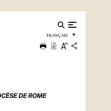
FRANÇAIS
FRANÇAIS
ENGLISH
ITALIANO
PORTUGUÊS
ESPAÑOL
DEUTSCH
OCÈSE DE ROME
POLSKI