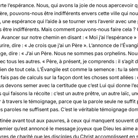
orte l’espérance. Nous, qui avons la joie de nous apercevoi
ère, pouvons-nous être indifférents envers cette ville qui 
 une espérance qui l’aide à se tourner vers l’avenir avec une
s être indifférents. Mais comment pouvons-nous faire cela 
 ? Avancer sur notre chemin en disant : « Moi j’ai l’espérance »
re, dire : « Je crois que j’ai un Père ». L’annonce de l’Évangil
ge, dire : « J’ai un Père. Nous ne sommes pas orphelins. Nou
vec tous les autres. « Père, à présent, je comprends : il s’agit
rien de tout cela. L’Évangile est comme la semence : tu la sèm
ais pas de calculs sur la façon dont les choses sont allées : c’e
s devons semer avec la certitude que c’est Lui qui donne l’eau
qui faisons la récolte : c’est un autre prêtre, un autre laïc, un
 à travers le témoignage, parce que la parole seule ne suffit p
s paroles ne suffisent pas. C’est le véritable témoignage dont
stinée avant tout aux pauvres, à ceux qui manquent souvent 
remier qu’est annoncé le message joyeux que Dieu les aime av
vres de charité que les disciples du Christ accomplissent en s