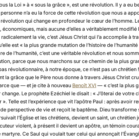
s la Loi » à « sous la grâce », est une révolution. Il y a eu
 personne n’a eu la force de cette révolution que nous a appo
e révolution qui change en profondeur le cœur de l’homme. Les
, économiques, mais aucune d’elles a véritablement modifié 
 radicalement la vie, c’est Jésus Christ qui l’a accomplie à tr
u’elle est « la plus grande mutation de l’histoire de l’humanité 
oire de l’humanité, c’est une véritable révolution et nous s
ution, parce que nous marchons sur ce chemin de la plus gran
pas révolutionnaire, à notre époque, ce n’est pas un chrétien ! 
t la grâce que le Père nous donne à travers Jésus Christ cruci
arce que — et je cite à nouveau
Benoît
XVI
— « c’est la plus 
change. Le prophète Ezéchiel le disait : « J’ôterai de votre c
. Telle est l’expérience que vit l’apôtre Paul : après avoir r
de perspective de vie et reçoit le baptême. Dieu transforme 
uivait l’Église et les chrétiens, devient un saint, un chrétien 
écuteur violent, à présent il devient un apôtre, un témoin cou
 martyre. Ce Saul qui voulait tuer celui qui annonçait l’Évangi