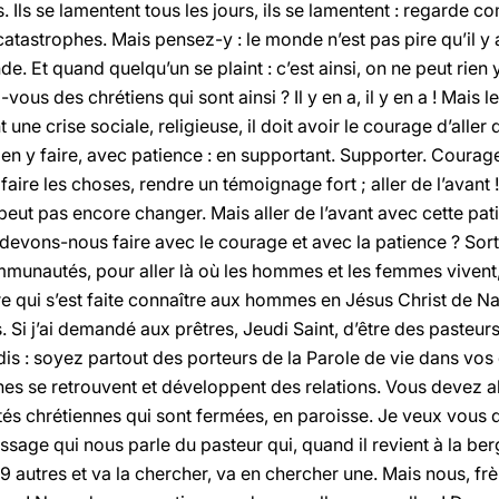
s. Ils se lamentent tous les jours, ils se lamentent : regarde
catastrophes. Mais pensez-y : le monde n’est pas pire qu’il y 
e. Et quand quelqu’un se plaint : c’est ainsi, on ne peut rien y
ous des chrétiens qui sont ainsi ? Il y en a, il y en a ! Mais 
ne crise sociale, religieuse, il doit avoir le courage d’aller d
en y faire, avec patience : en supportant. Supporter. Courag
 faire les choses, rendre un témoignage fort ; aller de l’avant 
peut pas encore changer. Mais aller de l’avant avec cette pat
devons-nous faire avec le courage et avec la patience ? Sort
nautés, pour aller là où les hommes et les femmes vivent, tr
e qui s’est faite connaître aux hommes en Jésus Christ de N
. Si j’ai demandé aux prêtres, Jeudi Saint, d’être des pasteur
dis : soyez partout des porteurs de la Parole de vie dans vos q
nes se retrouvent et développent des relations. Vous devez all
 chrétiennes qui sont fermées, en paroisse. Je veux vous 
ssage qui nous parle du pasteur qui, quand il revient à la ber
9 autres et va la chercher, va en chercher une. Mais nous, fr