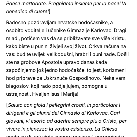
Paese martoriato. Preghiamo insieme per la pace! Vi
benedico di cuore!
]
Radosno pozdravljam hrvatske hodočasnike, a
osobito voditelje i učenike Gimnazije Karlovac. Dragi
mladi, potičem vas da se približavate sve više Kristu,
kako biste u punini živjeli svoj život. Crkva računa na
vas: budite uvijek velikodušni, hrabri i puni nade. Došli
ste na grobove Apostola upravo danas kada
započinjemo još jedno hodočašće, to jest, korizmeni
hod priprave za Uskrsnuće Gospodinovo. Neka vam
blagoslov, koji rado podjeljujem, pomogne u
ustrajnosti. Hvaljen Isus i Marija!
[
Saluto con gioia i pellegrini croati, in particolare i
dirigenti e gli alunni del Ginnasio di Karlovac. Cari
giovani, vi esorto ad aderire sempre più a Cristo, per
vivere in pienezza la vostra esistenza. La Chiesa
conta su di voi: siate sempre generosi, coraggiosi e