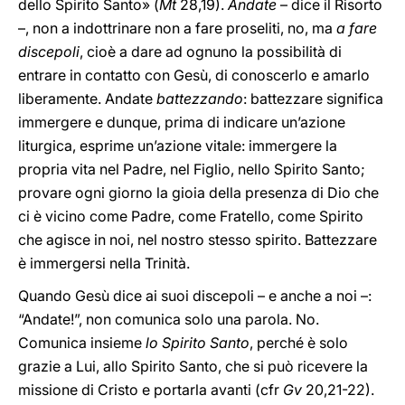
dello Spirito Santo» (
Mt
28,19).
Andate
– dice il Risorto
–, non a indottrinare non a fare proseliti, no, ma
a fare
discepoli
, cioè a dare ad ognuno la possibilità di
entrare in contatto con Gesù, di conoscerlo e amarlo
liberamente. Andate
battezzando
: battezzare significa
immergere e dunque, prima di indicare un’azione
liturgica, esprime un’azione vitale: immergere la
propria vita nel Padre, nel Figlio, nello Spirito Santo;
provare ogni giorno la gioia della presenza di Dio che
ci è vicino come Padre, come Fratello, come Spirito
che agisce in noi, nel nostro stesso spirito. Battezzare
è immergersi nella Trinità.
Quando Gesù dice ai suoi discepoli – e anche a noi –:
“Andate!”, non comunica solo una parola. No.
Comunica insieme
lo Spirito Santo
, perché è solo
grazie a Lui, allo Spirito Santo, che si può ricevere la
missione di Cristo e portarla avanti (cfr
Gv
20,21-22).