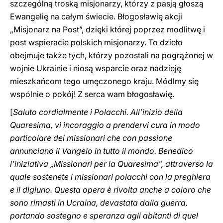
szczególną troską misjonarzy, którzy z pasją głoszą
Ewangelię na całym świecie. Błogosławię akcji
„Misjonarz na Post”, dzięki której poprzez modlitwę i
post wspieracie polskich misjonarzy. To dzieło
obejmuje także tych, którzy pozostali na pogrążonej w
wojnie Ukrainie i niosą wsparcie oraz nadzieję
mieszkańcom tego umęczonego kraju. Módlmy się
wspólnie o pokój! Z serca wam błogosławię.
[
Saluto cordialmente i Polacchi. All’inizio della
Quaresima, vi incoraggio a prendervi cura in modo
particolare dei missionari che con passione
annunciano il Vangelo in tutto il mondo. Benedico
l’iniziativa „Missionari per la Quaresima", attraverso la
quale sostenete i missionari polacchi con la preghiera
e il digiuno. Questa opera è rivolta anche a coloro che
sono rimasti in Ucraina, devastata dalla guerra,
portando sostegno e speranza agli abitanti di quel