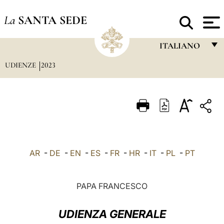
La
SANTA SEDE
ITALIANO
UDIENZE
2023
FRANÇAIS
ENGLISH
ITALIANO
PORTUGUÊS
ESPAÑOL
AR
-
DE
-
EN
-
ES
-
FR
-
HR
-
IT
-
PL
-
PT
DEUTSCH
POLSKI
PAPA FRANCESCO
العربيّة
UDIENZA GENERALE
中文