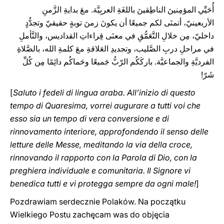
أُحَيِّي المؤمِنينَ الناطِقينَ باللغَةِ العربِيَّة. معَ بدايةِ الزَّمنِ
الأربعينيّ، أتمنَى لكم جميعًا أن يكونَ زمنَ توبةٍ حقيقيّ وتجدُّدٍ
داخليّ، مِن خلالِ التَّعَمُّقِ في معنَى قِراءاتِ القداديس، والتَّأملِ
في مراحلِ دربِ الصَّليب، وتجديدِ العَلاقةِ معَ كلمةِ الله، بالصَّلاةِ
الفرديَّةِ والجماعيَّة. باركَكُم الرّبُّ جَميعًا وحَماكُم دائِمًا مِن كُلِّ
شَرّ!
[
Saluto i fedeli di lingua araba. All’inizio di questo
tempo di Quaresima, vorrei augurare a tutti voi che
esso sia un tempo di vera conversione e di
rinnovamento interiore, approfondendo il senso delle
letture delle Messe, meditando la via della croce,
rinnovando il rapporto con la Parola di Dio, con la
preghiera individuale e comunitaria. Il Signore vi
benedica tutti e vi protegga ‎sempre da ogni male‎‎‎‏!
]
Pozdrawiam serdecznie Polaków. Na początku
Wielkiego Postu zachęcam was do objęcia