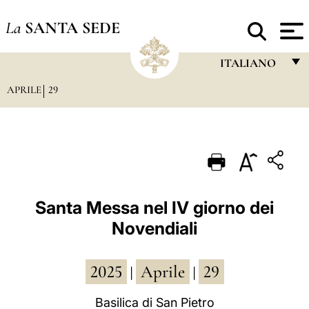
La
SANTA SEDE
ITALIANO
APRILE
29
FRANÇAIS
ENGLISH
ITALIANO
PORTUGUÊS
ESPAÑOL
Santa Messa nel IV giorno dei
Novendiali
DEUTSCH
POLSKI
2025
Aprile
29
|
|
العربيّة
Basilica di San Pietro
中文