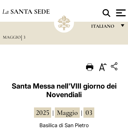
La
SANTA SEDE
ITALIANO
MAGGIO
3
FRANÇAIS
ENGLISH
ITALIANO
PORTUGUÊS
ESPAÑOL
Santa Messa nell'VIII giorno dei
Novendiali
DEUTSCH
POLSKI
2025
Maggio
03
|
|
العربيّة
Basilica di San Pietro
中文