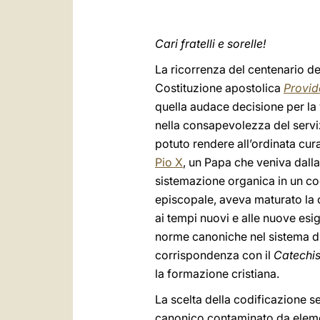
Cari fratelli e sorelle!
La ricorrenza del centenario de
Costituzione apostolica
Provid
quella audace decisione per la
nella consapevolezza del serviz
potuto rendere all’ordinata cur
Pio X
, un Papa che veniva dalla
sistemazione organica in un cod
episcopale, aveva maturato la c
ai tempi nuovi e alle nuove esi
norme canoniche nel sistema di 
corrispondenza con il
Catechi
la formazione cristiana.
La scelta della codificazione se
canonico contaminato da element