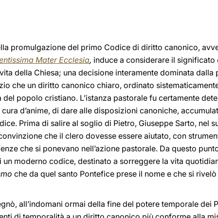
lla promulgazione del primo Codice di diritto canonico, avve
entissima Mater Ecclesia
,
induce a considerare il significat
 vita della Chiesa; una decisione interamente dominata dalla
io che un diritto canonico chiaro, ordinato sistematicamente,
a del popolo cristiano. L’istanza pastorale fu certamente det
 cura d’anime, di dare alle disposizioni canoniche, accumulat
ice. Prima di salire al soglio di Pietro, Giuseppe Sarto, nel 
onvinzione che il clero dovesse essere aiutato, con strumenti
genze che si ponevano nell’azione pastorale. Da questo punto 
un moderno codice, destinato a sorreggere la vita quotidiana 
smo
che da quel santo Pontefice prese il nome e che si rivel
gnò, all’indomani ormai della fine del potere temporale dei Pa
i di temporalità a un diritto canonico più conforme alla mis