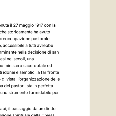
العربيّة
中文
LATINE
nuta il 27 maggio 1917 con la
o che storicamente ha avuto
 preoccupazione pastorale,
 accessibile a tutti avrebbe
erminante nella decisione di san
esi nei secoli, una
suo ministero sacerdotale ed
 idonei e semplici, a far fronte
di vista, l’organizzazione delle
dei pastori, sta in perfetta
ò uno strumento formidabile per
pi, il passaggio da un diritto
sione spirituale della Chiesa.