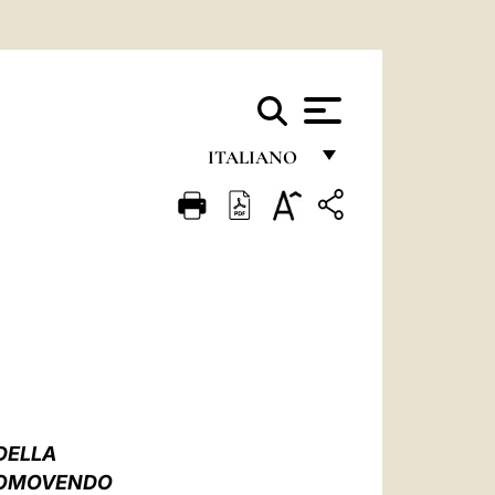
ITALIANO
FRANÇAIS
ENGLISH
ITALIANO
PORTUGUÊS
ESPAÑOL
DEUTSCH
DELLA
POLSKI
PROMOVENDO