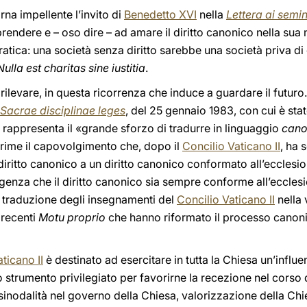
rna impellente l’invito di
Benedetto XVI
nella
Lettera ai semin
endere e – oso dire – ad amare il diritto canonico nella sua n
tica: una società senza diritto sarebbe una società priva di dir
Nulla est charitas sine iustitia
.
ilevare, in questa ricorrenza che induce a guardare il futuro.
Sacrae disciplinae leges
, del 25 gennaio 1983, con cui è st
o rappresenta il «grande sforzo di tradurre in linguaggio
cano
prime il capovolgimento che, dopo il
Concilio Vaticano II
, ha 
diritto canonico a un diritto canonico conformato all’ecclesio
genza che il diritto canonico sia sempre conforme all’ecclesio
i traduzione degli insegnamenti del
Concilio Vaticano II
nella 
 recenti
Motu proprio
che hanno riformato il processo canonic
ticano II
è destinato ad esercitare in tutta la Chiesa un’influ
 strumento privilegiato per favorirne la recezione nel corso 
 sinodalità nel governo della Chiesa, valorizzazione della Chi