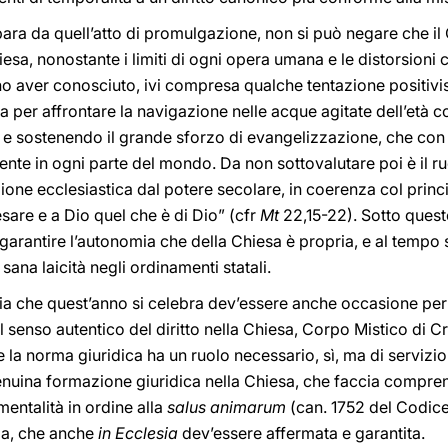
ara da quell’atto di promulgazione, non si può negare che i
esa, nonostante i limiti di ogni opera umana e le distorsioni ch
no aver conosciuto, ivi compresa qualche tentazione positivist
sa per affrontare la navigazione nelle acque agitate dell’e
io e sostenendo il grande sforzo di evangelizzazione, che con
nte in ogni parte del mondo. Da non sottovalutare poi è il ru
zione ecclesiastica dal potere secolare, in coerenza col prin
sare e a Dio quel che è di Dio” (cfr
Mt
22,15-22). Sotto quest
garantire l’autonomia che della Chiesa è propria, e al tempo 
 sana laicità negli ordinamenti statali.
ria che quest’anno si celebra dev’essere anche occasione per
l senso autentico del diritto nella Chiesa, Corpo Mistico di Cr
 la norma giuridica ha un ruolo necessario, sì, ma di serviz
genuina formazione giuridica nella Chiesa, che faccia compren
mentalità in ordine alla
salus animarum
(can. 1752 del Codice
zia, che anche
in Ecclesia
dev’essere affermata e garantita.