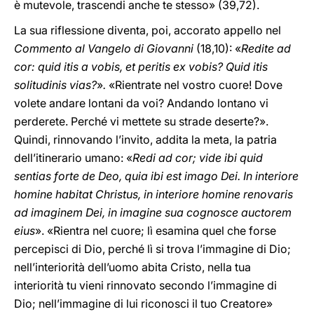
è mutevole, trascendi anche te stesso» (39,72).
La sua riflessione diventa, poi, accorato appello nel
Commento al Vangelo di Giovanni
(18,10): «
Redite ad
cor: quid itis a vobis, et peritis ex vobis? Quid itis
solitudinis vias?
»
.
«Rientrate nel vostro cuore! Dove
volete andare lontani da voi? Andando lontano vi
perderete. Perché vi mettete su strade deserte?».
Quindi, rinnovando l’invito, addita la meta, la patria
dell’itinerario umano: «
Redi ad cor; vide ibi quid
sentias forte de Deo, quia ibi est imago Dei. In interiore
homine habitat Christus, in interiore homine renovaris
ad imaginem Dei, in imagine sua cognosce auctorem
eius
». «Rientra nel cuore; lì esamina quel che forse
percepisci di Dio, perché lì si trova l’immagine di Dio;
nell’interiorità dell’uomo abita Cristo, nella tua
interiorità tu vieni rinnovato secondo l’immagine di
Dio; nell’immagine di lui riconosci il tuo Creatore»