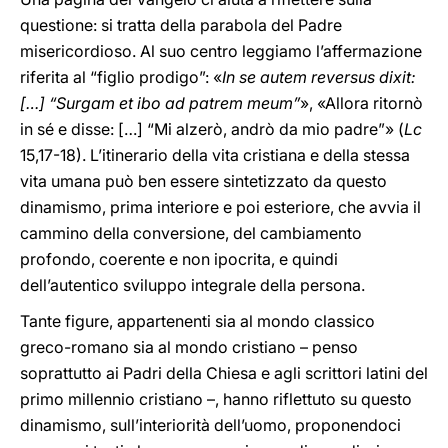
questione: si tratta della parabola del Padre
misericordioso. Al suo centro leggiamo l’affermazione
riferita al “figlio prodigo”: «
In se autem reversus dixit:
[…] “Surgam et ibo ad patrem meum”
», «Allora ritornò
in sé e disse: […] “Mi alzerò, andrò da mio padre”» (
Lc
15,17-18). L’itinerario della vita cristiana e della stessa
vita umana può ben essere sintetizzato da questo
dinamismo, prima interiore e poi esteriore, che avvia il
cammino della conversione, del cambiamento
profondo, coerente e non ipocrita, e quindi
dell’autentico sviluppo integrale della persona.
Tante figure, appartenenti sia al mondo classico
greco-romano sia al mondo cristiano – penso
soprattutto ai Padri della Chiesa e agli scrittori latini del
primo millennio cristiano –, hanno riflettuto su questo
dinamismo, sull’interiorità dell’uomo, proponendoci