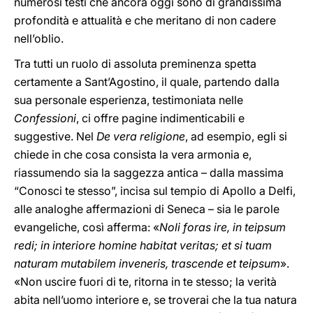
numerosi testi che ancora oggi sono di grandissima
profondità e attualità e che meritano di non cadere
nell’oblio.
Tra tutti un ruolo di assoluta preminenza spetta
certamente a Sant’Agostino, il quale, partendo dalla
sua personale esperienza, testimoniata nelle
Confessioni
, ci offre pagine indimenticabili e
suggestive. Nel
De vera religione
, ad esempio, egli si
chiede in che cosa consista la vera armonia e,
riassumendo sia la saggezza antica – dalla massima
“Conosci te stesso”, incisa sul tempio di Apollo a Delfi,
alle analoghe affermazioni di Seneca – sia le parole
evangeliche, così afferma: «
Noli foras ire, in teipsum
redi; in interiore homine habitat veritas; et si tuam
naturam mutabilem inveneris, trascende et teipsum
».
«Non uscire fuori di te, ritorna in te stesso; la verità
abita nell’uomo interiore e, se troverai che la tua natura