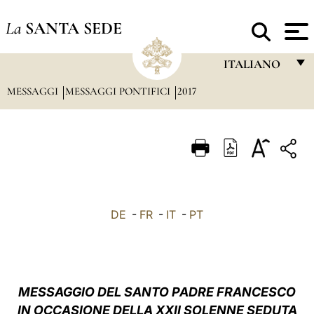
La
SANTA SEDE
ITALIANO
MESSAGGI
MESSAGGI PONTIFICI
2017
FRANÇAIS
ENGLISH
ITALIANO
PORTUGUÊS
ESPAÑOL
DE
-
FR
-
IT
-
PT
DEUTSCH
POLSKI
العربيّة
MESSAGGIO DEL SANTO PADRE FRANCESCO
IN OCCASIONE DELLA XXII SOLENNE SEDUTA
中文