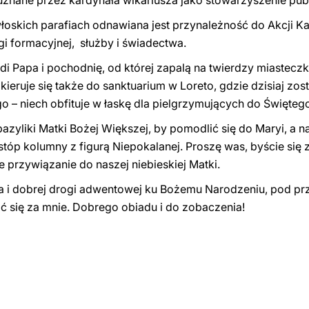
 uznane przez kardynała wikariusza jako stowarzyszenie pub
łoskich parafiach odnawiana jest przynależność do Akcji Ka
gi formacyjnej, służby i świadectwa.
di Papa i pochodnię, od której zapalą na twierdzy miastecz
kieruje się także do sanktuarium w Loreto, gdzie dzisiaj zos
go – niech obfituje w łaskę dla pielgrzymujących do Święte
azyliki Matki Bożej Większej, by pomodlić się do Maryi, a n
 stóp kolumny z figurą Niepokalanej. Proszę was, byście się
 przywiązanie do naszej niebieskiej Matki.
a i dobrej drogi adwentowej ku Bożemu Narodzeniu, pod p
lić się za mnie. Dobrego obiadu i do zobaczenia!