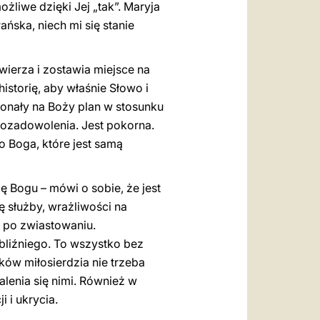
ożliwe dzięki Jej „tak”. Maryja
ańska, niech mi się stanie
wierza i zostawia miejsce na
istorię, aby właśnie Słowo i
konały na Boży plan w stosunku
mozadowolenia. Jest pokorna.
o Boga, które jest samą
 Bogu – mówi o sobie, że jest
 służby, wrażliwości na
z po zwiastowaniu.
liźniego. To wszystko bez
nków miłosierdzia nie trzeba
lenia się nimi. Również w
 i ukrycia.