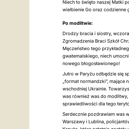
Niech to święto naszej Matki p
wielbienie Go oraz codzienne ge
Po modlitwie:
Drodzy bracia i siostry, wczo
Zgromadzenia Braci Szkół Chrz
Męczeństwo tego przykładnego 
gwatemalskiego, niech umocni 
nowego błogosławionego!
Jutro w Paryżu odbędzie się sp
„format normandzki”, mające n
wschodniej Ukrainie. Towarzys
was również was do modlitwy, 
sprawiedliwości dla tego teryto
Serdecznie pozdrawiam was ws
Warszawy i Lublina, policjantó