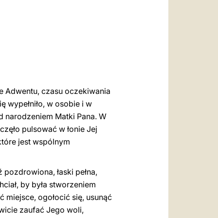
العربيّة
中文
LATINE
e Adwentu, czasu oczekiwania
ię wypełniło, w osobie i w
zed narodzeniem Matki Pana. W
aczęło pulsować w łonie Jej
które jest wspólnym
 pozdrowiona, łaski pełna,
hciał, by była stworzeniem
ć miejsce, ogołocić się, usunąć
wicie zaufać Jego woli,