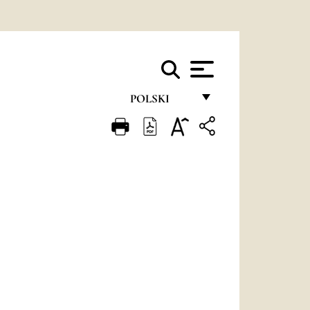
POLSKI
FRANÇAIS
ENGLISH
ITALIANO
PORTUGUÊS
ESPAÑOL
DEUTSCH
POLSKI