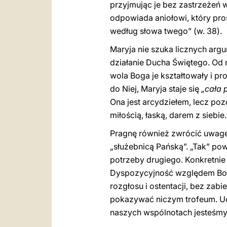
przyjmując je bez zastrzeżeń w 
odpowiada aniołowi, który pros
według słowa twego” (w. 38).
Maryja nie szuka licznych argu
działanie Ducha Świętego. Od r
wola Boga je kształtowały i p
do Niej, Maryja staje się
„cała 
Ona jest arcydziełem, lecz poz
miłością, łaską, darem z siebie.
Pragnę również zwrócić uwagę 
„służebnicą Pańską”. „Tak” po
potrzeby drugiego. Konkretnie
Dyspozycyjność względem Boga
rozgłosu i ostentacji, bez zab
pokazywać niczym trofeum. Ucz
naszych wspólnotach jesteśmy w