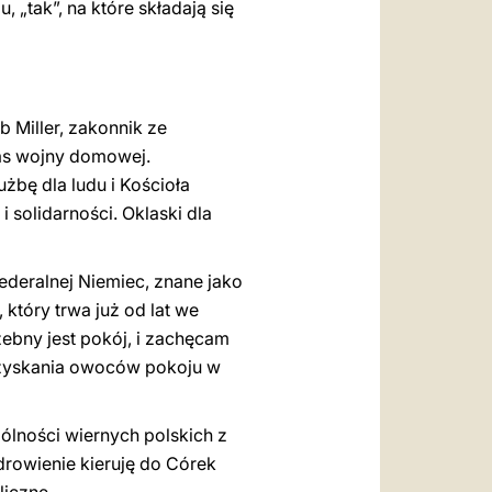
„tak”, na które składają się
 Miller, zakonnik ze
zas wojny domowej.
bę dla ludu i Kościoła
 solidarności. Oklaski dla
Federalnej Niemiec, znane jako
który trwa już od lat we
ebny jest pokój, i zachęcam
 uzyskania owoców pokoju w
lności wiernych polskich z
drowienie kieruję do Córek