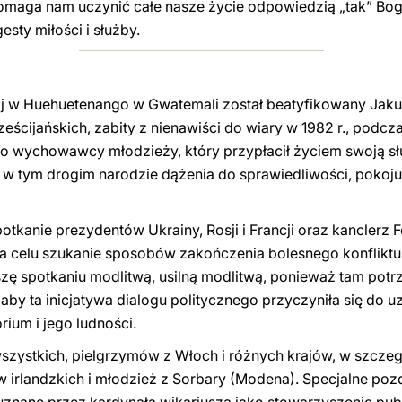
omaga nam uczynić całe nasze życie odpowiedzią „tak” Bogu, 
sty miłości i służby.
raj w Huehuetenango w Gwatemali został beatyfikowany Jakub
eścijańskich, zabity z nienawiści do wiary w 1982 r., podc
wychowawcy młodzieży, który przypłacił życiem swoją służ
w tym drogim narodzie dążenia do sprawiedliwości, pokoju i
otkanie prezydentów Ukrainy, Rosji i Francji oraz kanclerz 
a celu szukanie sposobów zakończenia bolesnego konfliktu, 
zę spotkaniu modlitwą, usilną modlitwą, ponieważ tam potrz
aby ta inicjatywa dialogu politycznego przyczyniła się do
rium i jego ludności.
zystkich, pielgrzymów z Włoch i różnych krajów, w szczegó
w irlandzkich i młodzież z Sorbary (Modena). Specjalne poz