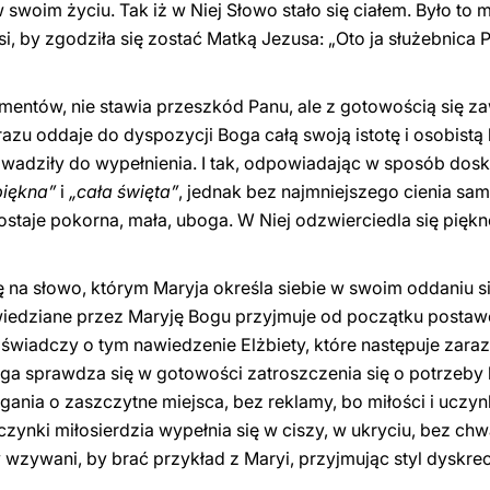
swoim życiu. Tak iż w Niej Słowo stało się ciałem. Było to m
i, by zgodziła się zostać Matką Jezusa: „Oto ja służebnica P
mentów, nie stawia przeszkód Panu, ale z gotowością się za
azu oddaje do dyspozycji Boga całą swoją istotę i osobistą h
rowadziły do wypełnienia. I tak, odpowiadając w sposób dos
piękna”
i
„cała święta”
, jednak bez najmniejszego cienia sa
ostaje pokorna, mała, uboga. W Niej odzwierciedla się piękn
na słowo, którym Maryja określa siebie w swoim oddaniu się
wiedziane przez Maryję Bogu przyjmuje od początku postawę
 świadczy o tym nawiedzenie Elżbiety, które następuje zara
 sprawdza się w gotowości zatroszczenia się o potrzeby b
iegania o zaszczytne miejsca, bez reklamy, bo miłości i uczy
ynki miłosierdzia wypełnia się w ciszy, w ukryciu, bez chwa
zywani, by brać przykład z Maryi, przyjmując styl dyskrecji