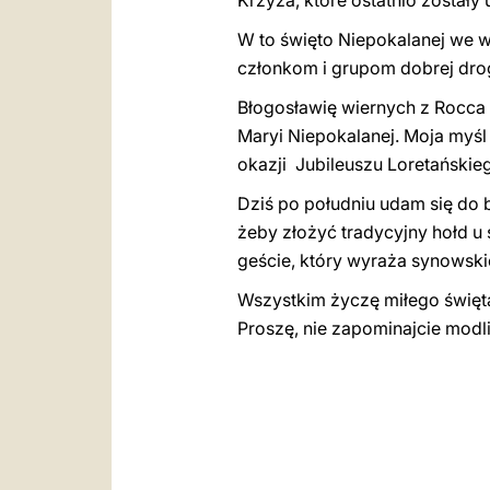
Krzyża, które ostatnio zostały
W to święto Niepokalanej we w
członkom i grupom dobrej dro
Błogosławię wiernych z Rocca 
Maryi Niepokalanej. Moja myśl 
okazji Jubileuszu Loretańskie
Dziś po południu udam się do b
żeby złożyć tradycyjny hołd u
geście, który wyraża synowskie
Wszystkim życzę miłego święt
Proszę, nie zapominajcie mod