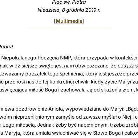
Plac św. Piotra
Niedziela, 8 grudnia 2019 r.
[
Multimedia
]
dobry!
Niepokalanego Poczęcia NMP, która przypada w kontekści
ednak w dzisiejsze święto jest nam obwieszczane, że coś
już
s
 rozważamy początek tego spełnienia, który jest jeszcze pr
e przenosi nas do tej konkretnej chwili, kiedy życie Maryi z
 uświęcająca miłość Boga i zachowała Ją od skażenia złem, 
.
zmiewa pozdrowienie Anioła, wypowiedziane do Maryi: „Bądź
swoim nieprzeniknionym zamyśle od zawsze myślał o Niej i c
m Jego miłością. Jednak żeby być napełnionym, trzeba zrobi
iła Maryja, która umiała wsłuchiwać się w Słowo Boga i całko