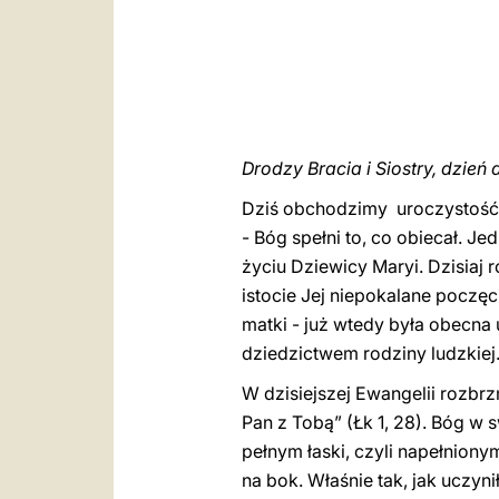
Drodzy Bracia i Siostry, dzień 
Dziś obchodzimy uroczystość 
- Bóg spełni to, co obiecał. J
życiu Dziewicy Maryi. Dzisiaj
istocie Jej niepokalane poczęci
matki - już wtedy była obecna
dziedzictwem rodziny ludzkiej
W dzisiejszej Ewangelii rozbr
Pan z Tobą” (Łk 1, 28). Bóg w 
pełnym łaski, czyli napełniony
na bok. Właśnie tak, jak uczyn