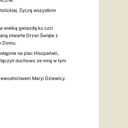
liczne.
tolickiej. Życzę wszystkim
ka wielką gwiazdę ku czci
taną otwarte Drzwi Święte z
go Domu.
astępnie na plac Hiszpański,
 złączyli duchowo ze mną w tym
rzewodnictwem Maryi Dziewicy.