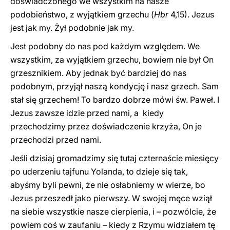
doświadczonego we wszystkim na nasze
podobieństwo, z wyjątkiem grzechu (
Hbr
4,15). Jezus
jest jak my. Żył podobnie jak my.
Jest podobny do nas pod każdym względem. We
wszystkim, za wyjątkiem grzechu, bowiem nie był On
grzesznikiem. Aby jednak być bardziej do nas
podobnym, przyjął naszą kondycję i nasz grzech. Sam
stał się grzechem! To bardzo dobrze mówi św. Paweł. I
Jezus zawsze idzie przed nami, a kiedy
przechodzimy przez doświadczenie krzyża, On je
przechodzi przed nami.
Jeśli dzisiaj gromadzimy się tutaj czternaście miesięcy
po uderzeniu tajfunu Yolanda, to dzieje się tak,
abyśmy byli pewni, że nie osłabniemy w wierze, bo
Jezus przeszedł jako pierwszy. W swojej męce wziął
na siebie wszystkie nasze cierpienia, i – pozwólcie, że
powiem coś w zaufaniu – kiedy z Rzymu widziałem tę