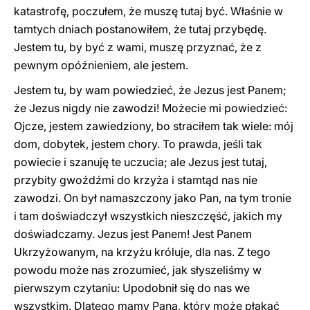
katastrofę, poczułem, że muszę tutaj być. Właśnie w
tamtych dniach postanowiłem, że tutaj przybędę.
Jestem tu, by być z wami, muszę przyznać, że z
pewnym opóźnieniem, ale jestem.
Jestem tu, by wam powiedzieć, że Jezus jest Panem;
że Jezus nigdy nie zawodzi! Możecie mi powiedzieć:
Ojcze, jestem zawiedziony, bo straciłem tak wiele: mój
dom, dobytek, jestem chory. To prawda, jeśli tak
powiecie i szanuję te uczucia; ale Jezus jest tutaj,
przybity gwoźdźmi do krzyża i stamtąd nas nie
zawodzi. On był namaszczony jako Pan, na tym tronie
i tam doświadczył wszystkich nieszczęść, jakich my
doświadczamy. Jezus jest Panem! Jest Panem
Ukrzyżowanym, na krzyżu króluje, dla nas. Z tego
powodu może nas zrozumieć, jak słyszeliśmy w
pierwszym czytaniu: Upodobnił się do nas we
wszystkim. Dlatego mamy Pana, który może płakać