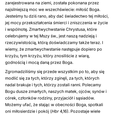
zarejestrowana na ziemi, została pokonana przez
najsilniejszą moc we wszechświecie: miłość Boga.
Jesteśmy tu dziś rano, aby dać świadectwo tej miłości,
jej mocy przekształcenia śmierci i zniszczenia w życie
i wspólnotę. Zmartwychwstanie Chrystusa, które
celebrujemy w tej Mszy św., jest naszą nadzieją i
rzeczywistością, którą doświadczamy także teraz. I
wiemy, że zmartwychwstanie następuje dopiero po
krzyżu, tym krzyżu, który znosiliście z wiarą,
godnością i mocą daną przez Boga.
Zgromadziliśmy się przede wszystkim po to, aby się
modlić się za tych, którzy zginęli, za tych, których
nadal brakuje i tych, którzy zostali ranni. Polecamy
Bogu dusze zmarłych, naszych matek, ojców, synów i
córek, członków rodziny, przyjaciół i sąsiadów.
Możemy ufać, że stając w obecności Boga, spotkali
oni miłosierdzie i pokój (
Hbr
4,16). Pozostaje wiele