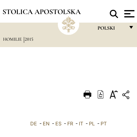
STOLICA APOSTOLSKA
POLSKI
HOMILIE
2015
FRANÇAIS
ENGLISH
ITALIANO
PORTUGUÊS
ESPAÑOL
DEUTSCH
POLSKI
DE
-
EN
-
ES
-
FR
-
IT
-
PL
-
العربيّة
PT
中文