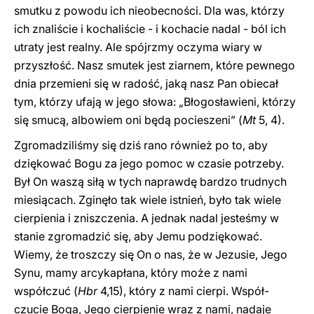
smutku z powodu ich nieobecności. Dla was, którzy
ich znaliście i kochaliście - i kochacie nadal - ból ich
utraty jest realny. Ale spójrzmy oczyma wiary w
przyszłość. Nasz smutek jest ziarnem, które pewnego
dnia przemieni się w radość, jaką nasz Pan obiecał
tym, którzy ufają w jego słowa: „Błogosławieni, którzy
się smucą, albowiem oni będą pocieszeni” (
Mt
5, 4).
Zgromadziliśmy się dziś rano również po to, aby
dziękować Bogu za jego pomoc w czasie potrzeby.
Był On waszą siłą w tych naprawdę bardzo trudnych
miesiącach. Zginęło tak wiele istnień, było tak wiele
cierpienia i zniszczenia. A jednak nadal jesteśmy w
stanie zgromadzić się, aby Jemu podziękować.
Wiemy, że troszczy się On o nas, że w Jezusie, Jego
Synu, mamy arcykapłana, który może z nami
współczuć (
Hbr
4,15), który z nami cierpi. Współ-
czucie Boga, Jego cierpienie wraz z nami, nadaje