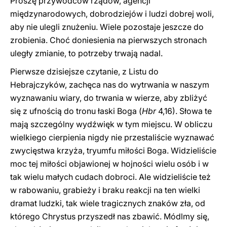
Proszę przywódców rządów, agencji
międzynarodowych, dobrodziejów i ludzi dobrej woli,
aby nie ulegli znużeniu. Wiele pozostaje jeszcze do
zrobienia. Choć doniesienia na pierwszych stronach
uległy zmianie, to potrzeby trwają nadal.
Pierwsze dzisiejsze czytanie, z Listu do
Hebrajczyków, zachęca nas do wytrwania w naszym
wyznawaniu wiary, do trwania w wierze, aby zbliżyć
się z ufnością do tronu łaski Boga (
Hbr
4,16). Słowa te
mają szczególny wydźwięk w tym miejscu. W obliczu
wielkiego cierpienia nigdy nie przestaliście wyznawać
zwycięstwa krzyża, tryumfu miłości Boga. Widzieliście
moc tej miłości objawionej w hojności wielu osób i w
tak wielu małych cudach dobroci. Ale widzieliście też
w rabowaniu, grabieży i braku reakcji na ten wielki
dramat ludzki, tak wiele tragicznych znaków zła, od
którego Chrystus przyszedł nas zbawić. Módlmy się,