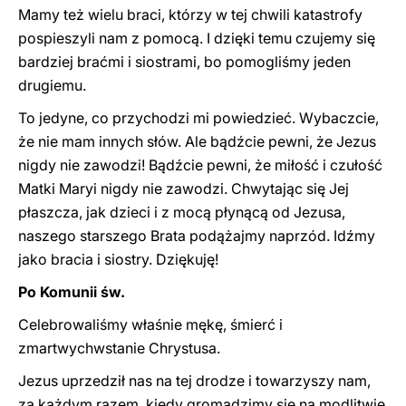
Mamy też wielu braci, którzy w tej chwili katastrofy
pospieszyli nam z pomocą. I dzięki temu czujemy się
bardziej braćmi i siostrami, bo pomogliśmy jeden
drugiemu.
To jedyne, co przychodzi mi powiedzieć. Wybaczcie,
że nie mam innych słów. Ale bądźcie pewni, że Jezus
nigdy nie zawodzi! Bądźcie pewni, że miłość i czułość
Matki Maryi nigdy nie zawodzi. Chwytając się Jej
płaszcza, jak dzieci i z mocą płynącą od Jezusa,
naszego starszego Brata podążajmy naprzód. Idźmy
jako bracia i siostry. Dziękuję!
Po Komunii św.
Celebrowaliśmy właśnie mękę, śmierć i
zmartwychwstanie Chrystusa.
Jezus uprzedził nas na tej drodze i towarzyszy nam,
za każdym razem, kiedy gromadzimy się na modlitwie