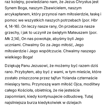
raz kolejny, powiedziano nam, że Jezus Chrystus jest
Synem Boga, naszym Zbawicielem, naszym
arcykapłanem, który przynosi nam miłosierdzie, łaskę i
pomoc we wszystkich naszych potrzebach (por.
Hbr
4, 14-16). On leczy nasze rany, On przebacza nasze
grzechy, i jak to uczynił ze świętym Mateuszem (por.
Mk
2,14), On nas powołuje, abyśmy byli Jego
uczniami. Chwalmy Go za Jego miłość, Jego
miłosierdzie i Jego współczucie. Chwalmy naszego
wielkiego Boga!
Dziękuję Panu Jezusowi, że możemy być razem dziś
rano. Przybyłem, aby być z wami, w tym mieście, które
zostało zniszczone przez tajfun Yolanda czternaście
miesięcy temu. Przynoszę wam miłość Ojca, modlitwy
całego Kościoła, obietnicę, że nie jesteście
zapomniani, kiedy kontynuujecie odbudowę. Tutaj
najsilniejsza burza kiedykolwiek w dziejach