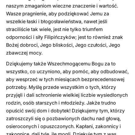
naszym zmaganiom wieczne znaczenie i wartość.
Wasze pragnienie, aby podziękować Jemu za
wszelkie łaski i błogosławieństwa, nawet jeśli
straciliście tak wiele, jest nie tylko triumfem
odporności i siły Filipińczyków; jest to również znak
Bożej dobroci, Jego bliskości, Jego czułości, Jego
zbawczej mocy.
Dziękujemy także Wszechmogącemu Bogu za to
wszystko, co uczyniono, aby pomóc, aby odbudować,
aby wesprzeć w tych miesiącach bezprecedensowej
potrzeby. Myślę przede wszystkim o tych, którzy
przyjęli i dali schronienie wielkiej liczbie wysiedlonych
rodzin, osób starszych i młodzieży. Jakże trudno
opuścić swój dom i dobytek! Dziękujemy tym, którzy
zatroszczyli się o pozbawionych dachu nad głową,
osieroconych i opuszczonych. Kapłani, zakonnicy i
zakonnice, dali tyle, ile mogli. Dziękuję tym z was,