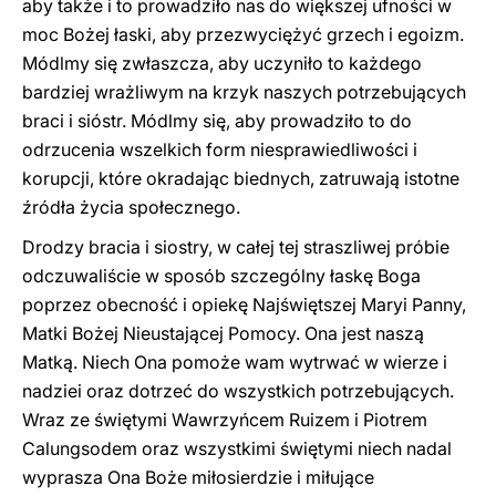
aby także i to prowadziło nas do większej ufności w
moc Bożej łaski, aby przezwyciężyć grzech i egoizm.
Módlmy się zwłaszcza, aby uczyniło to każdego
bardziej wrażliwym na krzyk naszych potrzebujących
braci i sióstr. Módlmy się, aby prowadziło to do
odrzucenia wszelkich form niesprawiedliwości i
korupcji, które okradając biednych, zatruwają istotne
źródła życia społecznego.
Drodzy bracia i siostry, w całej tej straszliwej próbie
odczuwaliście w sposób szczególny łaskę Boga
poprzez obecność i opiekę Najświętszej Maryi Panny,
Matki Bożej Nieustającej Pomocy. Ona jest naszą
Matką. Niech Ona pomoże wam wytrwać w wierze i
nadziei oraz dotrzeć do wszystkich potrzebujących.
Wraz ze świętymi Wawrzyńcem Ruizem i Piotrem
Calungsodem oraz wszystkimi świętymi niech nadal
wyprasza Ona Boże miłosierdzie i miłujące