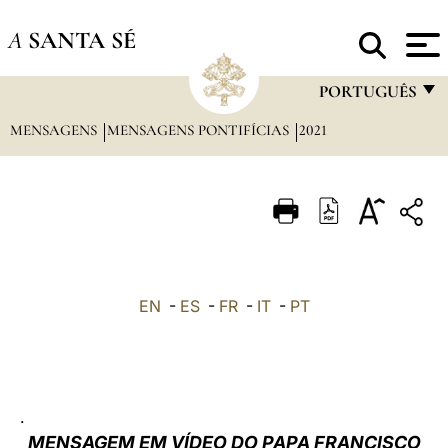
A
SANTA SÉ
PORTUGUÊS
MENSAGENS
MENSAGENS PONTIFÍCIAS
2021
FRANÇAIS
ENGLISH
ITALIANO
PORTUGUÊS
ESPAÑOL
EN
-
ES
-
FR
-
IT
-
PT
DEUTSCH
POLSKI
العربيّة
.
MENSAGEM EM VÍDEO DO PAPA FRANCISCO
中文