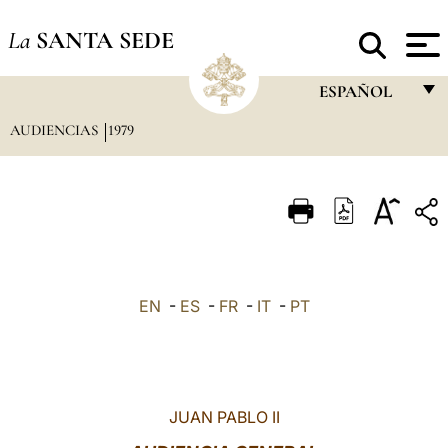
La
SANTA SEDE
ESPAÑOL
AUDIENCIAS
1979
FRANÇAIS
ENGLISH
ITALIANO
PORTUGUÊS
ESPAÑOL
EN
-
ES
-
FR
-
IT
-
PT
DEUTSCH
POLSKI
العربيّة
JUAN PABLO II
中文