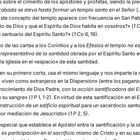
s sobre el cimiento de los apóstoles y profetas, siendo la pi
trabada se eleva hasta formar un templo santo en el Señor
(
Este concepto del templo aparece con frecuencia en San Pabl
o de Dios y que el Espíritu de Dios habita en vosotros?» (
1 
santuario del Espíritu Santo?» (
1 Co
6, 19).
o de las cartas a los Corintios y a los
Efesios el templo no e
representativa de la santidad
obrada por el Espíritu Santo 
Y la Iglesia en el «espacio» de esta santidad.
 en su
primera carta
, usa el mismo lenguaje y nos imparte la
e viven como extranjeros en la Dispersión» (entre los pagano
onocimiento de Dios Padre
, con la acción santificadora del Es
n su sangre» (
1 P
1, 1-2). En virtud de esta santificación en el 
construcción de
un edificio espiritual
para un sacerdocio sant
por mediación de Jesucristo» (
1 P
2, 5).
especial que establece el Apóstol entre la santificación y la 
d
es participación en el sacrificio mismo de Cristo
y en su sa