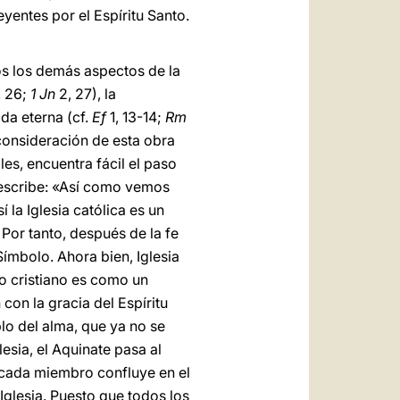
yentes por el Espíritu Santo.
dos los demás aspectos de la
, 26;
1 Jn
2, 27), la
ida eterna (cf.
Ef
1, 13-14;
Rm
 consideración de esta obra
es, encuentra fácil el paso
o, escribe: «Así como vemos
la Iglesia católica es un
. Por tanto, después de la fe
ímbolo. Ahora bien, Iglesia
do cristiano es como un
 con la gracia del Espíritu
plo del alma, que ya no se
glesia, el Aquinate pasa al
e cada miembro confluye en el
 Iglesia. Puesto que todos los