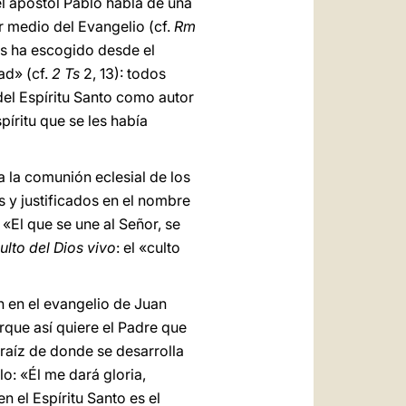
el apóstol Pablo habla de una
or medio del Evangelio (cf.
Rm
os ha escogido desde el
ad» (cf.
2 Ts
2, 13): todos
 del Espíritu Santo como autor
spíritu que se les había
a la comunión eclesial de los
s y justificados en el nombre
. «El que se une al Señor, se
ulto del Dios vivo
: el «culto
n en el evangelio de Juan
que así quiere el Padre que
 raíz de donde se desarrolla
lo: «Él me dará gloria,
en el Espíritu Santo es el