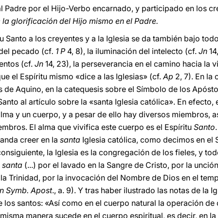
 Padre por el Hijo-Verbo encarnado, y participado en los cre
 la glorificación del Hijo mismo en el Padre.
itu Santo a los creyentes y a la Iglesia se da también bajo to
 del pecado (cf
. 1 P
4, 8), la iluminación del intelecto (cf.
Jn
14
ntos (cf.
Jn
14, 23), la perseverancia en el camino hacia la v
que el Espíritu mismo «dice a las Iglesias» (cf.
Ap
2, 7). En la
 de Aquino, en la catequesis sobre el Símbolo de los Apóstol
 Santo al artículo sobre la «santa Iglesia católica». En efect
ma y un cuerpo, y a pesar de ello hay diversos miembros, así 
mbros. El alma que vivifica este cuerpo es el Espíritu
Santo
manda creer en la
santa
Iglesia católica, como decimos en el S
onsiguiente, la Iglesia es la congregación de los fieles, y to
s
santa
(...) por el lavado en la Sangre de Cristo, por la unción
e la Trinidad, por la invocación del Nombre de Dios en el tem
In Symb. Apost
., a. 9). Y tras haber ilustrado las notas de la I
e los santos: «Así como en el cuerpo natural la operación d
 misma manera sucede en el cuerpo espiritual, es decir, en la