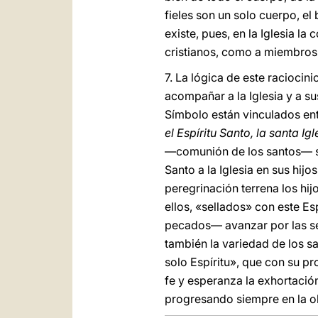
fieles son un solo cuerpo, el
existe, pues, en la Iglesia l
cristianos, como a miembros
7. La lógica de este raciocin
acompañar a la Iglesia y a s
Símbolo están vinculados entre
el Espíritu Santo, la santa Ig
―comunión de los santos― ser
Santo a la Iglesia en sus hijo
peregrinación terrena los hijo
ellos, «sellados» con este Esp
pecados― avanzar por las se
también la variedad de los san
solo Espíritu», que con su p
fe y esperanza la exhortaci
progresando siempre en la ob