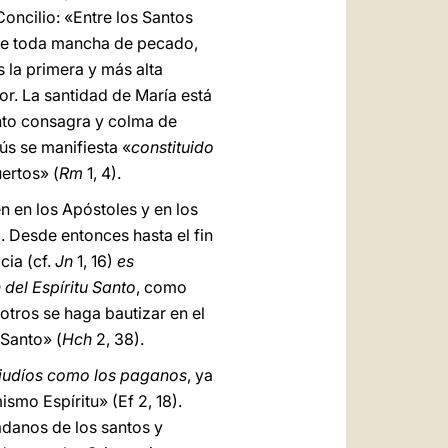
oncilio: «Entre los Santos
 de toda mancha de pecado,
Es la primera y más alta
dor. La santidad de María está
anto consagra y colma de
ús se manifiesta «
constituido
ertos» (
Rm
1, 4).
én en los Apóstoles y en los
. Desde entonces hasta el fin
cia (cf.
Jn
1, 16)
es
 del Espíritu Santo
, como
otros se haga bautizar en el
 Santo» (
Hch
2, 38).
os judíos como los paganos
, ya
smo Espíritu» (Ef 2, 18).
adanos de los santos y