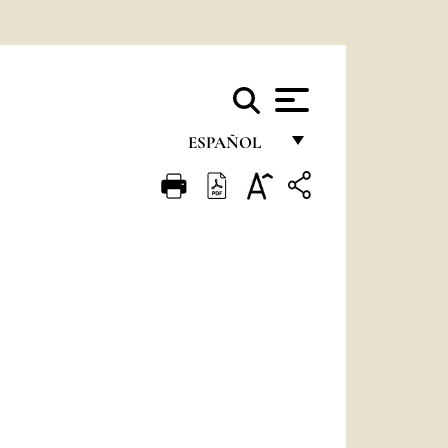
ESPAÑOL
FRANÇAIS
ENGLISH
ITALIANO
PORTUGUÊS
ESPAÑOL
DEUTSCH
POLSKI