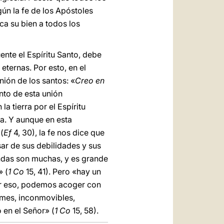
gún la fe de los Apóstoles
ca su bien a todos los
uente el Espíritu Santo, debe
eternas. Por esto, en el
unión de los santos: «
Creo en
nto de esta unión
 tierra por el Espíritu
ria. Y aunque en esta
(
Ef
4, 30), la fe nos dice que
ar de sus debilidades y sus
ndas son muchas, y es grande
» (
1 Co
15, 41). Pero «hay un
Por eso, podemos acoger con
rmes, inconmovibles,
 en el Señor» (
1 Co
15, 58).