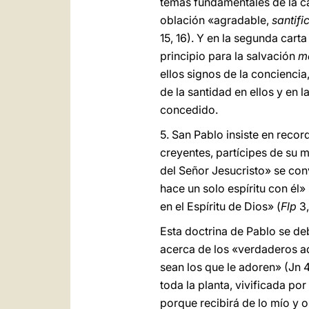
temas fundamentales de la ca
oblación «agradable,
santifi
15, 16). Y en la segunda car
principio para la salvación
me
ellos signos de la conciencia
de la santidad en ellos y en l
concedido.
5. San Pablo insiste en recor
creyentes, partícipes de su 
del Señor Jesucristo» se conv
hace un solo espíritu con él» 
en el Espíritu de Dios» (
Flp
3,
Esta doctrina de Pablo se de
acerca de los «verdaderos ad
sean los que le adoren» (Jn 
toda la planta, vivificada po
porque recibirá de lo mío y o