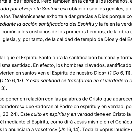
rta a los Hebreos. Pero también en la carta a los Romanos, 
cada por el Espíritu Santo
»; esa oblación son los gentiles, p
ta a los Tesalonicenses exhorta a dar gracias a Dios porque «
diante la acción santificadora del Espíritu
y la fe en la verd
, común a los cristianos de los primeros tiempos, de la obra
a Iglesia, y, por tanto, de la calidad de templo de Dios y del E
dar que el Espíritu Santo obra la santificación humana y form
misma santidad. En efecto, los hombres «lavados, santificado
ierten en santos «en el Espíritu de nuestro Dios» (
1 Co
6, 11)
(
1 Co
6, 17).
Y esta santidad se transforma en el verdadero c
 3).
be poner en relación con las palabras de Cristo que aparece
oradores» que «adoran al Padre en espíritu y en verdad, por
4, 23-24). Este
culto en espíritu y en verdad
tiene en Cristo la
r él mediante el Espíritu, como dirá Jesús mismo en el Cenácu
s lo anunciará a vosotros» (
Jn
16, 14). Toda la «opus laudis» 