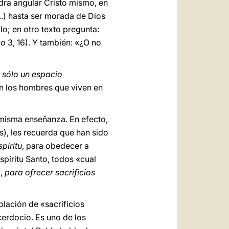
edra angular Cristo mismo, en
...) hasta ser morada de Dios
o; en otro texto pregunta:
Co
3, 16). Y también: «¿O no
s sólo un espacio
en los hombres que viven en
 misma enseñanza. En efecto,
s), les recuerda que han sido
píritu
, para obedecer a
Espíritu Santo, todos «cual
o,
para ofrecer sacrificios
oblación de «sacrificios
cerdocio. Es uno de los