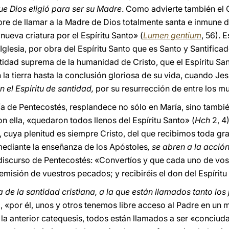
ue Dios eligió para ser su Madre
. Como advierte también el C
bre de llamar a la Madre de Dios totalmente santa e inmune
eva criatura por el Espíritu Santo» (
Lumen gentium
, 56). 
 Iglesia, por obra del Espíritu Santo que es Santo y Santifica
tidad suprema de la humanidad de Cristo, que el Espíritu S
a tierra hasta la conclusión gloriosa de su vida, cuando Jes
n el Espíritu de santidad,
por su resurrección de entre los mu
 día de Pentecostés, resplandece no sólo en María, sino tambi
n ella, «quedaron todos llenos del Espíritu Santo» (
Hch
2, 4)
, cuya plenitud es siempre Cristo, del que recibimos toda gra
mediante la enseñanza de los Apóstoles
, se abren a la acción
 discurso de Pentecostés: «Convertíos y que cada uno de vos
misión de vuestros pecados; y recibiréis el don del Espíritu
ia de la santidad cristiana, a la que están llamados tanto l
«por él, unos y otros tenemos libre acceso al Padre en un mi
n la anterior catequesis, todos están llamados a ser «conciud