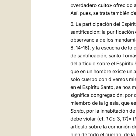
«verdadero culto» ofrecido al
Así, pues, se trata también
de
6. La participación del Espír
santificación: la purificación
observancia de los mandamie
8, 14-16), y la escucha de lo 
de santificación, santo Tomás
del artículo sobre el Espíritu
que en un hombre existe un al
solo cuerpo con diversos mie
en el Espíritu Santo, se nos 
significa congregación: por c
miembro de la Iglesia, que e
Santo
, por la inhabitación d
debe violar (cf
. 1 Co
3, 17)» (
artículo sobre la comunión d
bien de todo el cuerpo, de la