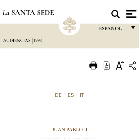
La
SANTA SEDE
ESPAÑOL
AUDIENCIAS
1993
FRANÇAIS
ENGLISH
ITALIANO
PORTUGUÊS
ESPAÑOL
DE
-
ES
-
IT
DEUTSCH
POLSKI
العربيّة
JUAN PABLO II
中文