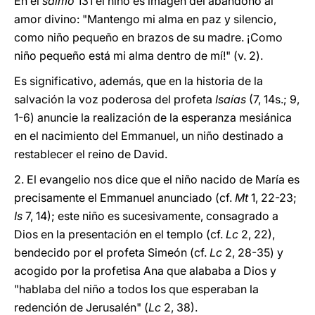
En el
salmo
131 el niño es imagen del abandono al
amor divino: "Mantengo mi alma en paz y silencio,
como niño pequeño en brazos de su madre. ¡Como
niño pequeño está mi alma dentro de mí!" (v. 2).
Es significativo, además, que en la historia de la
salvación la voz poderosa del profeta
Isaías
(7, 14s.; 9,
1-6) anuncie la realización de la esperanza mesiánica
en el nacimiento del Emmanuel, un niño destinado a
restablecer el reino de David.
2. El evangelio nos dice que el niño nacido de María es
precisamente el Emmanuel anunciado (cf.
Mt
1, 22-23;
Is
7, 14); este niño es sucesivamente, consagrado a
Dios en la presentación en el templo (cf.
Lc
2, 22),
bendecido por el profeta Simeón (cf.
Lc
2, 28-35) y
acogido por la profetisa Ana que alababa a Dios y
"hablaba del niño a todos los que esperaban la
redención de Jerusalén" (
Lc
2, 38).