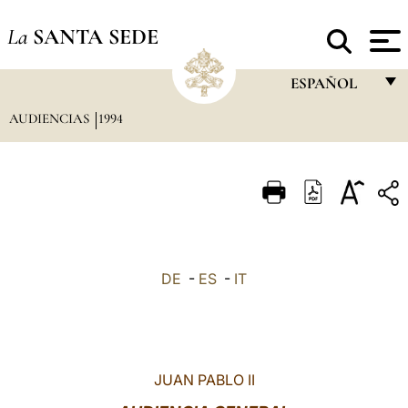
La
SANTA SEDE
ESPAÑOL
AUDIENCIAS
1994
FRANÇAIS
ENGLISH
ITALIANO
PORTUGUÊS
ESPAÑOL
DE
-
ES
-
IT
DEUTSCH
POLSKI
العربيّة
JUAN PABLO II
中文