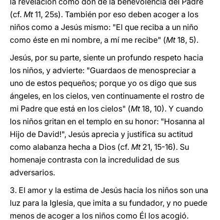
la revelación como don de la benevolencia del Padre
(cf.
Mt
11, 25s). También por eso deben acoger a los
niños como a Jesús mismo: "El que reciba a un niño
como éste en mi nombre, a mí me recibe" (
Mt
18, 5).
Jesús, por su parte, siente un profundo respeto hacia
los niños, y advierte: "Guardaos de menospreciar a
uno de estos pequeños; porque yo os digo que sus
ángeles, en los cielos, ven continuamente el rostro de
mi Padre que está en los cielos" (
Mt
18, 10). Y cuando
los niños gritan en el templo en su honor: "Hosanna al
Hijo de David!", Jesús aprecia y justifica su actitud
como alabanza hecha a Dios (cf.
Mt
21, 15-16). Su
homenaje contrasta con la incredulidad de sus
adversarios.
3. El amor y la estima de Jesús hacia los niños son una
luz para la Iglesia, que imita a su fundador, y no puede
menos de acoger a los niños como Él los acogió.