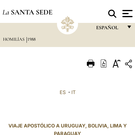
La
SANTA SEDE
ESPAÑOL
HOMILÍAS
1988
FRANÇAIS
ENGLISH
ITALIANO
PORTUGUÊS
ESPAÑOL
ES
-
IT
DEUTSCH
POLSKI
العربيّة
VIAJE APOSTÓLICO A URUGUAY, BOLIVIA, LIMA Y
PARAGUAY
中文