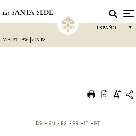
La
SANTA SEDE
ESPAÑOL
VIAJES
1996
VIAJES
FRANÇAIS
ENGLISH
ITALIANO
PORTUGUÊS
ESPAÑOL
DEUTSCH
POLSKI
العربيّة
DE
-
EN
-
ES
-
FR
-
IT
-
PT
中文