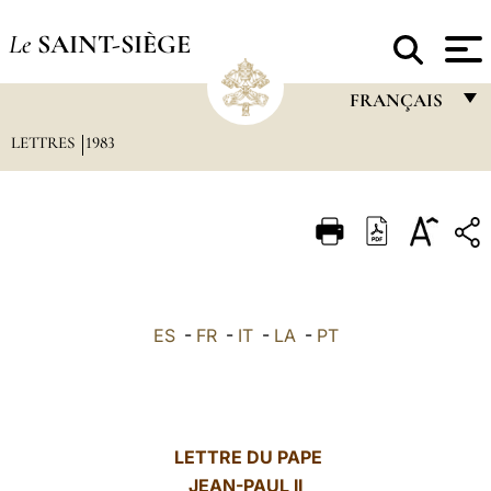
Le
SAINT-SIÈGE
FRANÇAIS
LETTRES
1983
FRANÇAIS
ENGLISH
ITALIANO
PORTUGUÊS
ESPAÑOL
ES
-
FR
-
IT
-
LA
-
PT
DEUTSCH
POLSKI
العربيّة
LETTRE DU PAPE
JEAN-PAUL II
中文