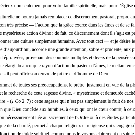
récieux non seulement pour votre famille spirituelle, mais pour l’Église 
turelle ne pourra jamais remplacer ce discernement pastoral, propre au p
on très précise — l’action que la grâce exerce dans les âmes et de se f
 mystérieuse action divine : de fait, ce discernement dont il s’agit est p
onner une culture simplement humaine. Avec tout ceci — et je désire le
de d’aujourd’hui, accorde une grande attention, sobre et prudente, aux 
nt éprouvées, provenant des courants multiples et divers de la pensée co
e élargit beaucoup le rayon d’action du pasteur d’âmes, le mettant en
els il peut offrir son œuvre de prêtre et d’homme de Dieu.
sommet de toutes ses préoccupations, le prêtre, justement en vue de la pl
 et la recherche de cette sagesse divine, « mystérieuse et demeurée caché
ire » (
1 Co
2, 7) : cette sagesse qui n’est pas simplement le fruit de no
n que Dieu concède aux humbles, à ceux qui ont le cœur contrit, à ceux
 nécessairement liée au sacrement de l’Ordre ou à des études particuli
ique de la charité, permet à chaque religieux et religieuse qui s’engage 
 fonction de guide spirituel, comme nous le voyons clairement en sainte