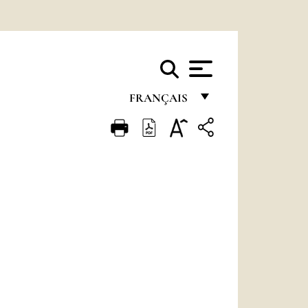
FRANÇAIS
FRANÇAIS
ENGLISH
ITALIANO
PORTUGUÊS
ESPAÑOL
DEUTSCH
POLSKI