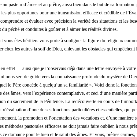
le au pasteur d’âmes et au prêtre, aussi bien dans le but de sa formation
 les plus opportunes pour une transmission efficace et crédible de l’É
comprendre et évaluer avec précision la variété des situations et les be
s du péché et conduites à goûter et à aimer les réalités divines.
ont vous êtes héritiers vous porte à souligner la figure du religieux c
 chez les autres la soif de Dieu, enlevant les obstacles qui empêchent l
en effet — ainsi que je l’observais déjà dans une lettre envoyée à votre
ui nous sert de guide vers la connaissance profonde du mystère de Dieu 
uel le Père concède à quelqu’un sa familiarité ». Voici donc la fonction
te des âmes, vers l’expérience contemplative, et ceci d’une manière part
ration du sacrement de la Pénitence. La redécouverte en cours de l’impor
a réévaluation d’une de ses fonctions particulières et essentielles, qui p
ernement, la promotion et l’orientation des vocations et, d’une manière 
s méthodes pastorales efficaces ne doit jamais faire oublier, à nous prêtr
 ce domaine pour le bien et le salut des âmes. Et vous, prêtres carmes, 