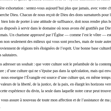
ère exhortation : sentez-vous aujourd’hui plus que jamais, avec votre c
erche Dieu. Chacun de nous reçoit de Dieu des dons surnaturels pour l’uti
bien loin de porter à une attitude de suffisance, doit nous rendre plus 
s disposés à servir dans le domaine où nous avons été gratifiés par Dieu
jamais. Un charisme approuvé par l’Église — comme l’est le vôtre — est 
on non seulement des milieux qui vous sont proches, mais de toute autre 
roviennent de régions très éloignées de l’esprit. Une bonne base culture
 salutaires.
 adresser un souhait : que votre culture soit le préambule de la contem
ure ; d’une culture qui ne s’épuise pas dans la spéculation, mais qui env
ous enseigne l’Évangile est source d’une culture qui, en même temps q
 valeurs de la liberté, de la justice, de la paix, en élargit les horizons ve
à cette expérience du divin, la seule dans laquelle notre cœur peut trouv
e vous assure à nouveau de toute mon affection et de l’assistance de ma 
.