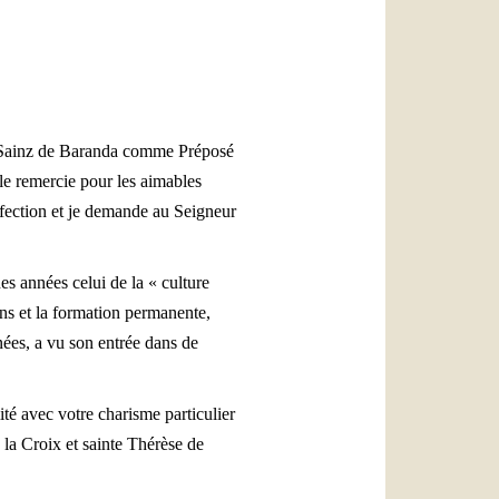
العربيّة
中文
LATINE
pe Sainz de Baranda comme Préposé
e le remercie pour les aimables
ffection et je demande au Seigneur
es années celui de la « culture
ons et la formation permanente,
nées, a vu son entrée dans de
ité avec votre charisme particulier
 la Croix et sainte Thérèse de