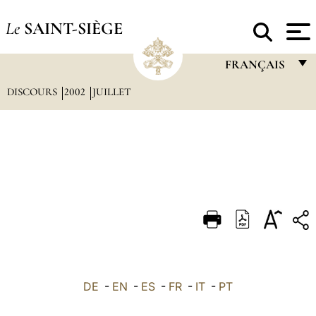
Le
SAINT-SIÈGE
FRANÇAIS
DISCOURS
2002
JUILLET
FRANÇAIS
ENGLISH
ITALIANO
PORTUGUÊS
ESPAÑOL
DEUTSCH
POLSKI
العربيّة
DE
-
EN
-
ES
-
FR
-
IT
-
PT
中文