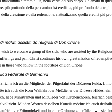
a mascolinità e femminilità, nella verità del suo corpo. Chiamato in quel
re, più profondo della peccaminosità ereditata, più profondo della tripl
tà della creazione e della redenzione, riattualizzano quella eredità più p
i malati assistiti da religiosi di Don Orione
I wish to welcome a group of the sick, who are assisted by the Relig
 sufferings and pain Christ continues his own great mission of redemptiv
e in those who follow in the footsteps of Don Orione.
blica Federale di Germania
 richte ich an die Mitglieder der Pilgerfahrt der Diözesen Fulda, Lim
üße ich auch die Rom-Wallfahrt der Meßdiener der Diözese Hildesheim
ch, liebe Ministranten und Mitglieder von Kirchenchören, feierlich best
st"vollzieht. Mit den Worten desselben Konzils möchte ich euch desha
 aufrichtiger Frömmigkeit und in einer Ordnung zu erfüllen, wie sie ei