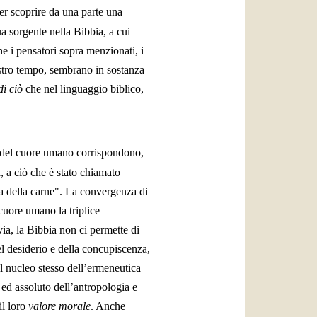
r scoprire da una parte una
a sorgente nella Bibbia, a cui
he i pensatori sopra menzionati, i
ostro tempo, sembrano in sostanza
di ciò
che nel linguaggio biblico,
sa del cuore umano corrispondono,
, a ciò che è stato chiamato
a della carne". La convergenza di
cuore umano la triplice
ia, la Bibbia non ci permette di
el desiderio e della concupiscenza,
il nucleo stesso dell’ermeneutica
ed assoluto dell’antropologia e
il loro
valore morale
. Anche