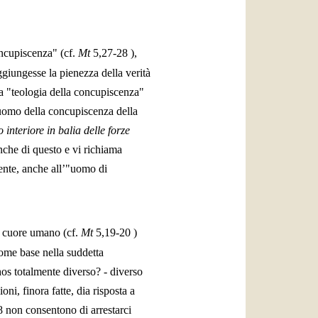
oncupiscenza" (cf.
Mt
5,27-28
),
giungesse la pienezza della verità
a "teologia della concupiscenza"
’uomo della concupiscenza della
interiore in balia delle forze
nche di questo e vi richiama
mente, anche all’"uomo di
l cuore umano (cf.
Mt
5,19-20
)
come base nella suddetta
os totalmente diverso? - diverso
ni, finora fatte, dia risposta a
 non consentono di arrestarci