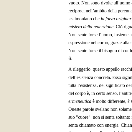
vuoto. Non sono rivolte all’uomo d
reciproci nell’ambito della perenn
testimoniano che
la forza originar
mistero della redenzione
. Ciò rigu
Non sente forse l’uomo, insieme al
espressione nel corpo, grazie alla 
Non sente forse il bisogno di conf
6.
A rileggerlo, questo appello racch
dell’esistenza concreta. Esso signif
tutta l’esistenza, del significato 
del corpo è, in certo senso, l’antit
ermeneutica
è molto differente,
è 
Queste parole svelano non solament
suo "cuore", non si senta soltanto
senta chiamato con energia. Chiam