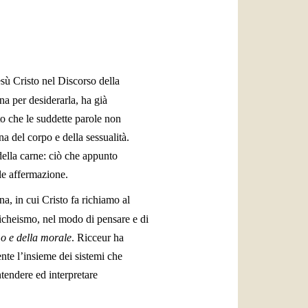
العربيّة
中文
LATINE
sù Cristo nel Discorso della
a per desiderarla, ha già
o che le suddette parole non
 del corpo e della sessualità.
della carne: ciò che appunto
ale affermazione.
na, in cui Cristo fa richiamo al
nicheismo, nel modo di pensare e di
mo e della morale
. Ricceur ha
te l’insieme dei sistemi che
ntendere ed interpretare