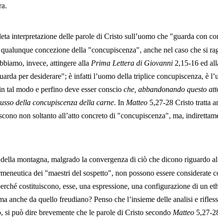
ra.
eta interpretazione delle parole di Cristo sull’uomo che "guarda con c
 qualunque concezione della "concupiscenza", anche nel caso che si rag
obbiamo, invece, attingere alla
Prima Lettera di Giovanni
2,15-16 ed all
arda per desiderare"; è infatti l’uomo della triplice concupiscenza, è l
in tal modo e perfino deve esser conscio
che, abbandonando questo atto 
flusso della concupiscenza della carne
. In
Matteo
5,27-28 Cristo tratta a
eriscono non soltanto all’atto concreto di "concupiscenza", ma, indiretta
 della montagna, malgrado la convergenza di ciò che dicono riguardo a
ermeneutica dei "maestri del sospetto", non possono essere considerate 
rché costituiscono, esse, una espressione, una configurazione di un eth
 anche da quello freudiano? Penso che l’insieme delle analisi e riflessio
, si può dire brevemente che le parole di Cristo secondo
Matteo
5,27-28