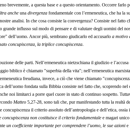
no brevemente, a questa base e a questo orientamento. Occorre farlo pe
ltra anche
una
divergenza
fondamentale con l’ermeneutica, che ha la su
nostre analisi. In che cosa consiste la convergenza? Consiste nel fatto c
no grande influsso sul modo di pensare e di valutare degli uomini del n
uore" dell’uomo. Ancor più, sembrano giudicarlo ed accusarlo
a motivo 
ato concupiscenza, la triplice concupiscenza
.
ribuzione delle parti. Nell’ermeneutica nietzschiana il giudizio e l’accu
aggio biblico è chiamato "superbia della vita"; nell’ermeneutica marxista
’ermeneutica freudiana, invece, a ciò che viene chiamato "concupiscenz
a dell’uomo fondata sulla Bibbia consiste nel fatto che, scoprendo nel 
e noi limitarci a porre quel cuore in stato di continuo sospetto. Tuttav
 secondo
Matteo
5,27-28, sono tali che, pur manifestando tutta la realtà d
e concupiscenza il criterio assoluto dell’antropologia e dell’etica, ossia 
ce concupiscenza non costituisce il criterio fondamentale
e magari unico 
nte
un coefficiente importante per comprendere l’uomo, le sue azioni
e 