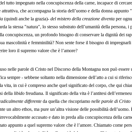
el tutto impegnato nella concupiscenza della carne, incapace di cercare
e attrattiva, che accompagna la storia dell’uomo e della donna appunto "
ia
(quindi anche la grazia)-
del mistero della creazione diventa
per ognu
arda la stessa "natura", lo stesso substrato dell’umanità della persona, i
la concupiscenza, un profondo bisogno di conservare la dignità dei rapp
sua mascolinità e femminilità? Non sente forse il bisogno di impregnarli d
erire loro il supremo valore che è l’amore?
iuso nelle parole di Cristo nel Discorso della Montagna non può essere u
ica sempre - sebbene soltanto nella dimensione dell’atto a cui si riferisce
della vita, in cui è compreso anche quel significato del corpo, che qui chi
esi della
libido
freudiana. Il significato della vita è l’antitesi dell’ermene
radicalmente differente
da quella che riscopriamo
nelle parole di Cristo
e un altro ethos, ma pure un’altra visione delle possibilità dell’uomo. 
 irrevocabilmente accusato e dato in preda alla concupiscenza della carne
ato appunto a quel supremo valore che è l’amore. Chiamato come person