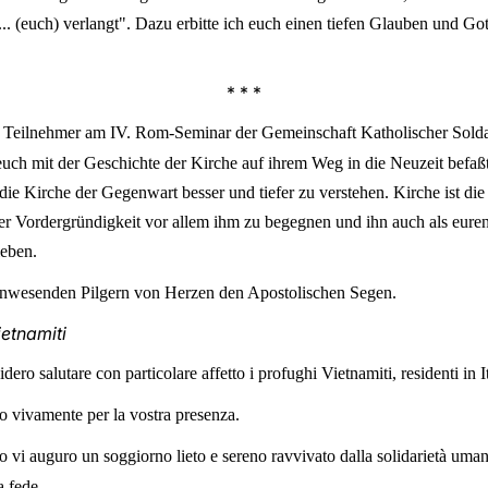
... (euch) verlangt". Dazu erbitte ich euch einen tiefen Glauben und G
* * *
ie Teilnehmer am IV. Rom-Seminar der Gemeinschaft Katholischer Soldat
r euch mit der Geschichte der Kirche auf ihrem Weg in die Neuzeit befa
ie Kirche der Gegenwart besser und tiefer zu verstehen. Kirche ist di
aller Vordergründigkeit vor allem ihm zu begegnen und ihn auch als eur
ieben.
n anwesenden Pilgern von Herzen den Apostolischen Segen.
ietnamiti
dero salutare con particolare affetto i profughi Vietnamiti, residenti in Ita
azio vivamente per la vostra presenza.
o vi auguro un soggiorno lieto e sereno ravvivato dalla solidarietà umana e
a fede.