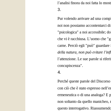
l’analisi finora da noi fatta lo most
3.
Pur volendo arrivare ad una compl
noi non possiamo accontentarci di
"psicologica" a noi accessibile; d
che vi è racchiusa. L’uomo che "gu
carne. Perciò egli "può" guardare 
della natura, non può evitare l’in
l’attenzione. Le sue parole si rif
concupiscenza".
4.
Perché queste parole del Discorso
con ciò che è stato espresso nell’
ermeneutica o di una analoga? E pe
non soltanto da quello manicheo, ma
questo interrogativo. Riassumendo