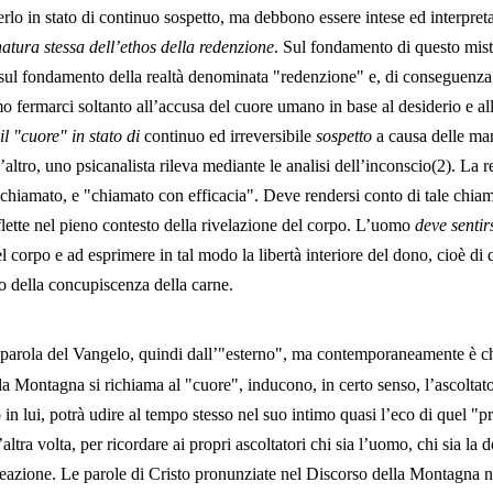
rlo in stato di continuo sospetto, ma debbono essere intese ed interpret
atura stessa dell’ethos della redenzione
. Sul fondamento di questo mist
 sul fondamento della realtà denominata "redenzione" e, di conseguenza,
 fermarci soltanto all’accusa del cuore umano in base al desiderio e al
 "cuore" in stato di
continuo ed irreversibile
sospetto
a causa delle man
 l’altro, uno psicanalista rileva mediante le analisi dell’inconscio(2). La 
chiamato, e "chiamato con efficacia". Deve rendersi conto di tale chiam
flette nel pieno contesto della rivelazione del corpo. L’uomo
deve sentir
el corpo e ad esprimere in tal modo la libertà interiore del dono, cioè di 
io della concupiscenza della carne.
parola del Vangelo, quindi dall’"esterno", ma contemporaneamente è ch
lla Montagna si richiama al "cuore", inducono, in certo senso, l’ascoltato
 in lui, potrà udire al tempo stesso nel suo intimo quasi l’eco di quel "p
altra volta, per ricordare ai propri ascoltatori chi sia l’uomo, chi sia l
 creazione. Le parole di Cristo pronunziate nel Discorso della Montagna 