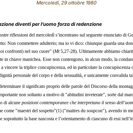
Mercoledì, 29 ottobre 1980
eazione diventi per l’uomo forza di redenzione
stre riflessioni del mercoledì s’incentrano sul seguente enunciato di Ge
tto: Non commettere adulterio; ma io vi dico: chiunque guarda una donn
oi confronti) nel suo cuore" (
Mt
5,27-28
). Ultimamente abbiamo chiarit
ate in chiave manichea. Esse non contengono, in alcun modo, la condanna
 vincere la triplice concupiscenza, ed in particolare la concupiscenza 
dignità personale del corpo e della sessualità, e unicamente convalida t
determinare il significato proprio delle parole del Discorso della montag
 importante non soltanto a motivo di "abitudini inveterate", sorte dal ma
vo di alcune
posizioni contemporanee che interpretano il senso dell’uo
he come "maestri del sospetto"(1) ("maitres du soupcon"), avendo in men
se soprattutto la base nascosta e l’orientamento di ciascuno di essi nell’i