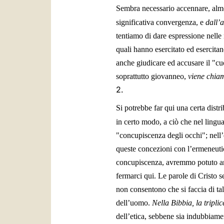
Sembra necessario accennare, alme
significativa convergenza, e
dall’a
tentiamo di dare espressione nelle 
quali hanno esercitato ed esercita
anche giudicare ed accusare il "c
soprattutto giovanneo,
viene chiam
2.
Si potrebbe far qui una certa dist
in certo modo, a ciò che nel lingu
"concupiscenza degli occhi"; nell
queste concezioni con l’ermeneutic
concupiscenza, avremmo potuto anch
fermarci qui. Le parole di Cristo
non consentono che si faccia di tal
dell’uomo.
Nella Bibbia, la tripli
dell’etica, sebbene sia indubbiame