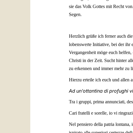
sie das Volk Gottes mit Recht von
Segen.
Herzlich grüße ich ferner auch d
lobenswerte Initiative, bei der ih
Vergangenheit möge euch helfen, d
Christi in der Zeit. Sucht hinter 
zu erkennen und immer mehr zu l
Hierzu erteile ich euch und alle
Ad un’ottantina di profughi v
Tra i gruppi, prima annunciati, desi
Cari fratelli e sorelle, io vi ringr
Nel pensiero della patria lontana, i
ispirato alle superiori certezze dell