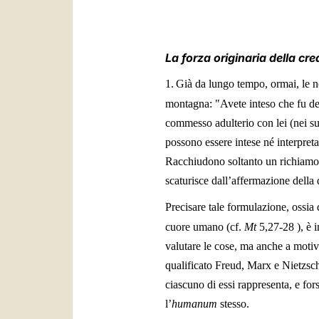
La forza originaria della cr
1.
Già da lungo tempo, ormai, le no
montagna: "Avete inteso che fu de
commesso adulterio con lei (nei su
possono essere intese né interpret
Racchiudono soltanto un richiamo a
scaturisce dall’affermazione della 
Precisare tale formulazione, ossia 
cuore umano (cf.
Mt
5,27-28
), è
valutare le cose, ma anche a moti
qualificato Freud, Marx e Nietzsc
ciascuno di essi rappresenta, e for
l’
humanum
stesso.