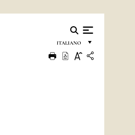
ITALIANO
FRANÇAIS
ENGLISH
ITALIANO
PORTUGUÊS
ESPAÑOL
DEUTSCH
POLSKI