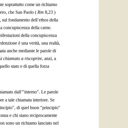
ate soprattutto come un richiamo
ero, che San Paolo (
Rm
8,23
)
 sul fondamento dell’ethos della
la concupiscenza della carne.
ifestazioni della concupiscenza
redenzione è una verità, una realtà,
ata anche mediante le parole di
si chiamato a riscoprire
, anzi, a
quello stato e di quella forza
iamato dall’"interno". Le parole
re a tale chiamata interiore. Se
rincipio", di quel buon "principio"
a donna e chi siano reciprocamente
non sono un richiamo lanciato nel