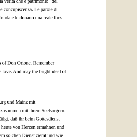
la verità che è patrimonio "del
ice concupiscenza. Le parole di
rofonda e le donano una reale forza
ious of Don Orione. Remember
e love. And may the bright ideal of
burg und Mainz mit
 zusammen mit ihrem Seelsorgern.
ätigt, daß ihr beim Gottesdienst
lb heute von Herzen ermahnen und
nem solchen Dienst ziemt und wie