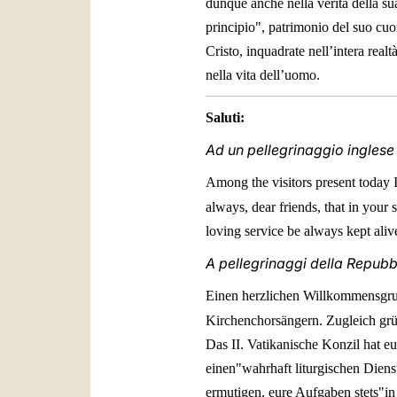
dunque anche nella verità della su
principio", patrimonio del suo cuo
Cristo, inquadrate nell’intera real
nella vita dell’uomo.
Saluti:
Ad un pellegrinaggio inglese d
Among the visitors present today 
always, dear friends, that in your
loving service be always kept aliv
A pellegrinaggi della Repub
Einen herzlichen Willkommensgruß
Kirchenchorsängern. Zugleich gr
Das II. Vatikanische Konzil hat eu
einen"wahrhaft liturgischen Dien
ermutigen, eure Aufgaben stets"in