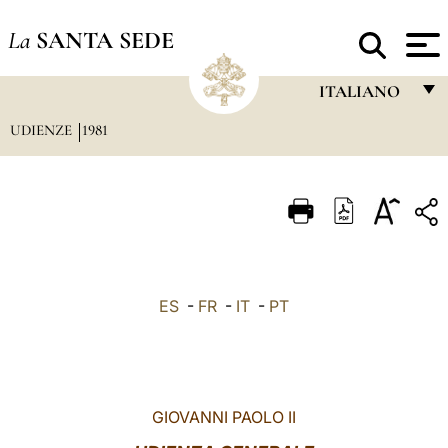
La
SANTA SEDE
ITALIANO
UDIENZE
1981
FRANÇAIS
ENGLISH
ITALIANO
PORTUGUÊS
ESPAÑOL
ES
-
FR
-
IT
-
PT
DEUTSCH
POLSKI
العربيّة
GIOVANNI PAOLO II
中文