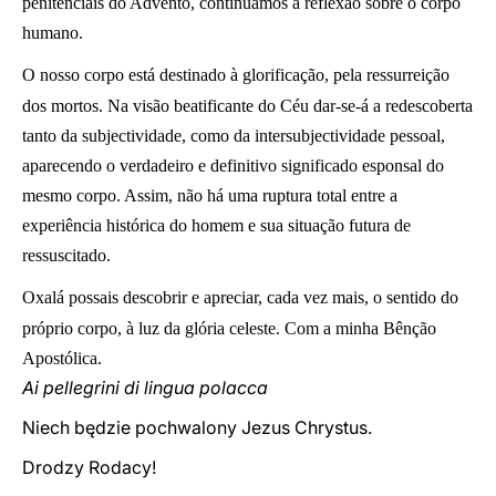
penitenciais do Advento, continuamos a reflexão sobre o corpo
humano.
O nosso corpo está destinado à glorificação, pela ressurreição
dos mortos. Na visão beatificante do Céu dar-se-á a redescoberta
tanto da subjectividade, como da intersubjectividade pessoal,
aparecendo o verdadeiro e definitivo significado esponsal do
mesmo corpo. Assim, não há uma ruptura total entre a
experiência histórica do homem e sua situação futura de
ressuscitado.
Oxalá possais descobrir e apreciar, cada vez mais, o sentido do
próprio corpo, à luz da glória celeste. Com a minha Bênção
Apostólica.
Ai pellegrini di lingua polacca
Niech będzie pochwalony Jezus Chrystus.
Drodzy Rodacy!