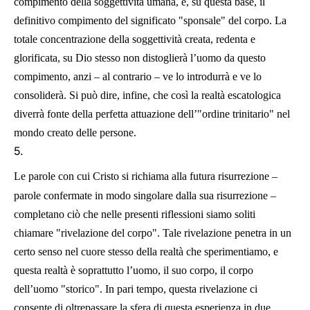
compimento della soggettività umana, e, su questa base, il
definitivo compimento del significato "sponsale" del corpo. La
totale concentrazione della soggettività creata, redenta e
glorificata, su Dio stesso non distoglierà l’uomo da questo
compimento, anzi – al contrario – ve lo introdurrà e ve lo
consoliderà. Si può dire, infine, che così la realtà escatologica
diverrà fonte della perfetta attuazione dell’"ordine trinitario" nel
mondo creato delle persone.
5.
Le parole con cui Cristo si richiama alla futura risurrezione –
parole confermate in modo singolare dalla sua risurrezione –
completano ciò che nelle presenti riflessioni siamo soliti
chiamare "rivelazione del corpo". Tale rivelazione penetra in un
certo senso nel cuore stesso della realtà che sperimentiamo, e
questa realtà è soprattutto l’uomo, il suo corpo, il corpo
dell’uomo "storico". In pari tempo, questa rivelazione ci
consente di oltrepassare la sfera di questa esperienza in due