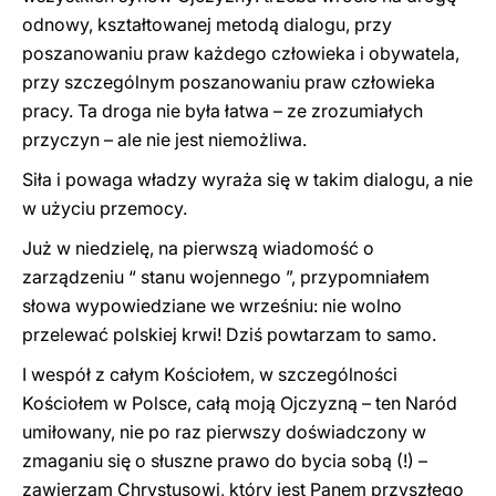
odnowy, kształtowanej metodą dialogu, przy
poszanowaniu praw każdego człowieka i obywatela,
przy szczególnym poszanowaniu praw człowieka
pracy. Ta droga nie była łatwa – ze zrozumiałych
przyczyn – ale nie jest niemożliwa.
Siła i powaga władzy wyraża się w takim dialogu, a nie
w użyciu przemocy.
Już w niedzielę, na pierwszą wiadomość o
zarządzeniu “ stanu wojennego ”, przypomniałem
słowa wypowiedziane we wrześniu: nie wolno
przelewać polskiej krwi! Dziś powtarzam to samo.
I wespół z całym Kościołem, w szczególności
Kościołem w Polsce, całą moją Ojczyzną – ten Naród
umiłowany, nie po raz pierwszy doświadczony w
zmaganiu się o słuszne prawo do bycia sobą (!) –
zawierzam Chrystusowi, który jest Panem przyszłego