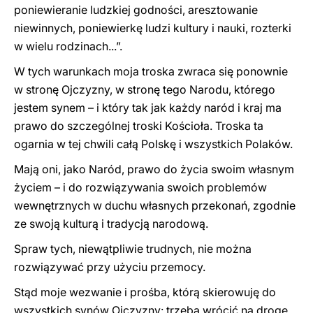
poniewieranie ludzkiej godności, aresztowanie
niewinnych, poniewierkę ludzi kultury i nauki, rozterki
w wielu rodzinach...”.
W tych warunkach moja troska zwraca się ponownie
w stronę Ojczyzny, w stronę tego Narodu, którego
jestem synem – i który tak jak każdy naród i kraj ma
prawo do szczególnej troski Kościoła. Troska ta
ogarnia w tej chwili całą Polskę i wszystkich Polaków.
Mają oni, jako Naród, prawo do życia swoim własnym
życiem – i do rozwiązywania swoich problemów
wewnętrznych w duchu własnych przekonań, zgodnie
ze swoją kulturą i tradycją narodową.
Spraw tych, niewątpliwie trudnych, nie można
rozwiązywać przy użyciu przemocy.
Stąd moje wezwanie i prośba, którą skierowuję do
wszystkich synów Ojczyzny: trzeba wrócić na drogę