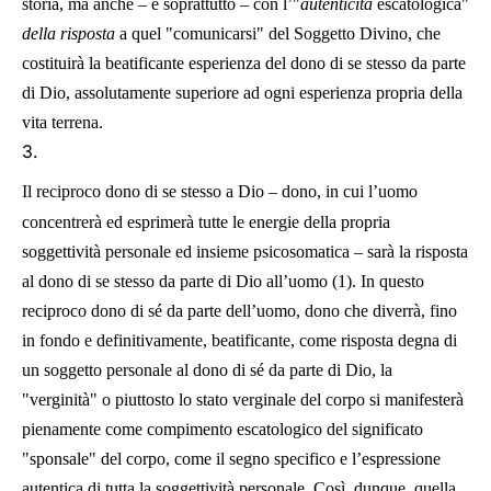
storia, ma anche – e soprattutto – con l’"
autenticità
escatologica"
della risposta
a quel "comunicarsi" del Soggetto Divino, che
costituirà la beatificante esperienza del dono di se stesso da parte
di Dio, assolutamente superiore ad ogni esperienza propria della
vita terrena.
3.
Il reciproco dono di se stesso a Dio – dono, in cui l’uomo
concentrerà ed esprimerà tutte le energie della propria
soggettività personale ed insieme psicosomatica – sarà la risposta
al dono di se stesso da parte di Dio all’uomo (1). In questo
reciproco dono di sé da parte dell’uomo, dono che diverrà, fino
in fondo e definitivamente, beatificante, come risposta degna di
un soggetto personale al dono di sé da parte di Dio, la
"verginità" o piuttosto lo stato verginale del corpo si manifesterà
pienamente come compimento escatologico del significato
"sponsale" del corpo, come il segno specifico e l’espressione
autentica di tutta la soggettività personale. Così, dunque, quella