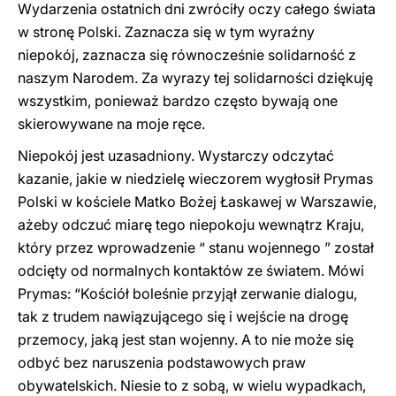
Wydarzenia ostatnich dni zwróciły oczy całego świata
w stronę Polski. Zaznacza się w tym wyraźny
niepokój, zaznacza się równocześnie solidarność z
naszym Narodem. Za wyrazy tej solidarności dziękuję
wszystkim, ponieważ bardzo często bywają one
skierowywane na moje ręce.
Niepokój jest uzasadniony. Wystarczy odczytać
kazanie, jakie w niedzielę wieczorem wygłosił Prymas
Polski w kościele Matko Bożej Łaskawej w Warszawie,
ażeby odczuć miarę tego niepokoju wewnątrz Kraju,
który przez wprowadzenie “ stanu wojennego ” został
odcięty od normalnych kontaktów ze światem. Mówi
Prymas: “Kościół boleśnie przyjął zerwanie dialogu,
tak z trudem nawiązującego się i wejście na drogę
przemocy, jaką jest stan wojenny. A to nie może się
odbyć bez naruszenia podstawowych praw
obywatelskich. Niesie to z sobą, w wielu wypadkach,