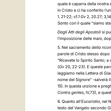
quale è caparra della nostra e
in Cristo e ci ha conferito l’u
1, 21-22; cf.
1 Gv
2, 20.27; 3,1
Santo
con il quale “siamo sta
Dagli Atti degli Apostoli
si pu
l’imposizione delle mani, dop
5. Nel sacramento
della rico
parole di Cristo stesso dopo l
“Ricevete lo Spirito Santo; a 
(
Gv
20, 22-23). E queste paro
leggiamo nella Lettera di Gia
nome del Signore” -salverà il
15). In questa unzione e preg
Contra gentes
, IV,73), e que
6. Quanto all’
Eucaristia
, nel 
testo del Vangelo secondo Gi