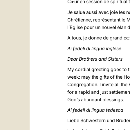
C
ur en session de spirituali
œ
Je salue aussi avec joie les
Chrétienne, représentant le 
l’Eglise pour un nouvel élan
A tous, je donne de grand c
œ
Ai fedeli di lingua inglese
Dear Brothers and Sisters
,
My cordial greeting goes to 
week: may the gifts of the Ho
Congregation. I invite all th
for a rapid and just settlemen
God’s abundant blessings.
Ai fedeli di lingua tedesca
Liebe Schwestern und Brüder