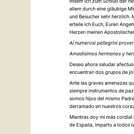
Indem ich zum Schluß der heu
allem durch eine gläubige Mi
und Besucher sehr herzlich. 
erteile ich Euch, Euren Ange
Herzen meinen Apostolische
Ai numerosi pellegrini prove
Amadísimos hermanos y he
Deseo ahora saludar afectuos
encuentran dos grupos de jóv
Ante las graves amenazas que
siempre instrumentos de paz,
somos hijos del mismo Padre 
derramado en nuestros cora
Mientras doy mi más cordial 
de Espa
a, imparto a todos l
ñ