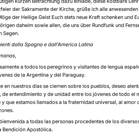
tigen kurzen Betrachtung dazu einlade, diese kostbare Lehre
tfeier der Sakramente der Kirche, grüße ich alle anwesenden
Möge der Heilige Geist Euch stets neue Kraft schenken und 
hörigen daheim sowie allen, die uns über Rundfunk und Fern
n Segen.
nienti dalla Spagna e dall’America Latina
rmanas
,
amente a todos los peregrinos y visitantes de lengua espańol
enes de la Argentina y del Paraguay.
 en nuestros días se ciernen sobre los pueblos, deseo alenta
 de entendimiento y de unidad entre los jóvenes de todo el
y que estamos llamados a la fraternidad universal, al amor q
zones.
bienvenida a todas las personas procedentes de los diverso
a Bendición Apostóli
ca.