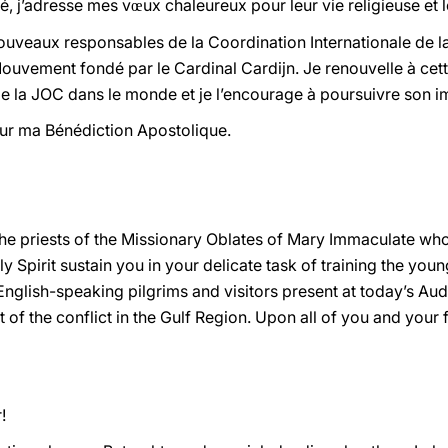
té, j’adresse mes v
ux chaleureux pour leur vie religieuse et 
œ
 nouveaux responsables de la Coordination Internationale de 
Mouvement fondé par le Cardinal Cardijn. Je renouvelle à cet
 de la JOC dans le monde et je l’encourage à poursuivre son i
ur ma Bénédiction Apostolique.
the priests of the Missionary Oblates of Mary Immaculate wh
ly Spirit sustain you in your delicate task of training the y
e English-speaking pilgrims and visitors present at today’s Au
t of the conflict in the Gulf Region. Upon all of you and your f
!