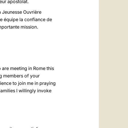
leur apostolat.
la Jeunesse Ouvrière
te équipe la confiance de
mportante mission.
o are meeting in Rome this
oung members of your
dience to join me in praying
amilies I willingly invoke