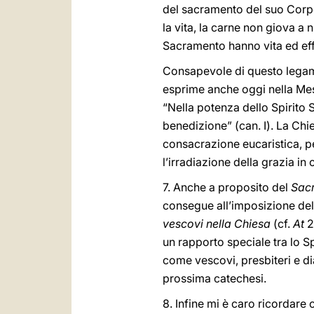
del sacramento del suo Corpo 
la vita, la carne non giova a n
Sacramento hanno vita ed effi
Consapevole di questo legame t
esprime anche oggi nella Mes
“Nella potenza dello Spirito Sa
benedizione” (can. I). La Chi
consacrazione eucaristica, p
l’irradiazione della grazia in
7. Anche a proposito del
Sacr
consegue all’imposizione del
vescovi nella Chiesa
(cf.
At
2
un rapporto speciale tra lo Spi
come vescovi, presbiteri e d
prossima catechesi.
8. Infine mi è caro ricordare 