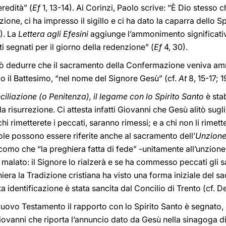
redità” (
Ef
1, 13-14). Ai Corinzi, Paolo scrive: “È Dio stesso 
nzione, ci ha impresso il sigillo e ci ha dato la caparra dello Spi
4). La
Lettera agli Efesini
aggiunge l’ammonimento significati
ti segnati per il giorno della redenzione” (
Ef
4, 30).
ò dedurre che il sacramento della Confermazione veniva am
o il Battesimo, “nel nome del Signore Gesù” (cf.
At
8, 15-17; 1
nciliazione (o Penitenza), il legame con lo Spirito Santo
è sta
a risurrezione. Ci attesta infatti Giovanni che Gesù alitò sugli
chi rimetterete i peccati, saranno rimessi; e a chi non li rimet
le possono essere riferite anche al sacramento dell’
Unzione 
como che “la preghiera fatta di fede” -unitamente all’unzione 
 malato: il Signore lo rialzerà e se ha commesso peccati gli 
hiera la Tradizione cristiana ha visto una forma iniziale del
sta identificazione è stata sancita dal Concilio di Trento (cf. D
Nuovo Testamento il rapporto con lo Spirito Santo è segnato,
ovanni che riporta l’annuncio dato da Gesù nella sinagoga di 