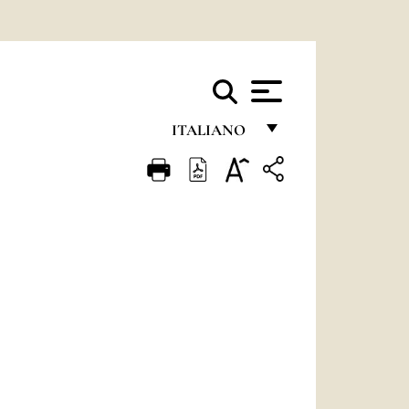
ITALIANO
FRANÇAIS
ENGLISH
ITALIANO
PORTUGUÊS
ESPAÑOL
DEUTSCH
POLSKI