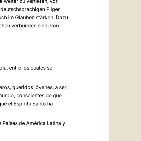
 weiter zu vertiefen, vor
 deutschsprachigen Pilger
Euch im Glauben stärken. Dazu
sehen verbunden sind, von
a, entre los cuales se
ros, queridos jóvenes, a ser
 mundo, conscientes de que
ue el Espíritu Santo ha
s Países de América Latina y