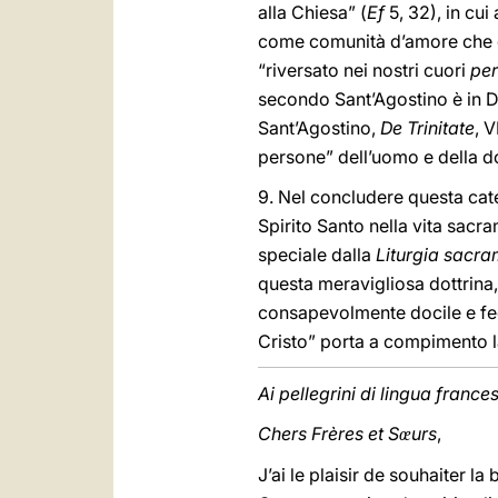
alla Chiesa” (
Ef
5, 32), in cui
come comunità d’amore che 
“riversato nei nostri cuori
per
secondo Sant’Agostino è in D
Sant’Agostino,
De Trinitate
, 
persone” dell’uomo e della d
9. Nel concludere questa cat
Spirito Santo nella vita sacra
speciale dalla
Liturgia sacra
questa meravigliosa dottrina
consapevolmente docile e fede
Cristo” porta a compimento l
Ai pellegrini di lingua france
Chers Frères et S
urs
,
œ
J’ai le plaisir de souhaiter 