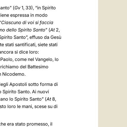
Santo” (
Gv
1, 33), “in Spirito
tà viene espressa in modo
“
Ciascuno di voi si faccia
ono dello Spirito Santo
” (
At
2,
Spirito Santo”, effuso da Gesù
e stati santificati, siete stati
 ancora si dice loro:
di Paolo, come nel Vangelo, lo
l richiamo del Battesimo
con Nicodemo.
egli Apostoli sotto forma di
 Spirito Santo. Ai nuovi
ano lo Spirito Santo” (
At
8,
sto loro le mani, scese su di
che era stato promesso, il