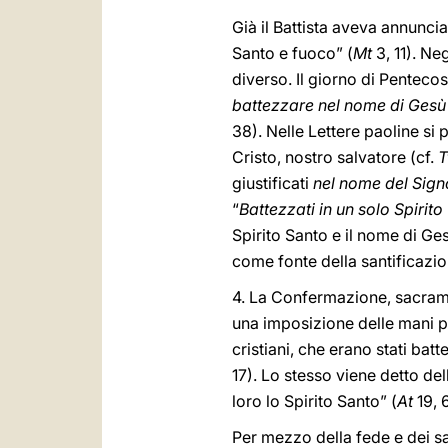
Già il Battista aveva annuncia
Santo e fuoco” (
Mt
3, 11). Ne
diverso. Il giorno di Pentecos
battezzare nel nome di Gesù
38). Nelle Lettere paoline si
Cristo, nostro salvatore (cf.
T
giustificati
nel nome del Signo
“
Battezzati in un solo Spirito
Spirito Santo e il nome di Ge
come fonte della santificazio
4. La Confermazione, sacramen
una imposizione delle mani p
cristiani, che erano stati bat
17). Lo stesso viene detto de
loro lo Spirito Santo” (
At
19, 6
Per mezzo della fede e dei sa