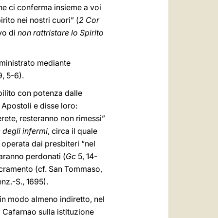
che ci conferma insieme a voi
rito nei nostri cuori” (
2 Cor
vo di
non rattristare lo Spirito
ministrato mediante
9, 5-6).
bilito con potenza dalle
 Apostoli e disse loro:
terete, resteranno non rimessi”
degli infermi
, circa il quale
operata dai presbiteri “nel
saranno perdonati (
Gc
5, 14-
 sacramento (cf. San Tommaso,
enz.-S., 1695).
 in modo almeno indiretto, nel
Cafarnao sulla istituzione