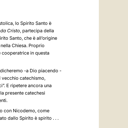
العربيّة
中文
stolica, lo Spirito Santo è
LATINE
 da Cristo
, partecipa della
rito Santo, che è all’origine
i nella Chiesa. Proprio
e cooperatrice in questa
 dedicheremo -a Dio piacendo -
l vecchio catechismo,
ci”. E ripetere ancora una
ella presente catechesi
nti.
quio con Nicodemo, come
o dallo Spirito è spirito . . .