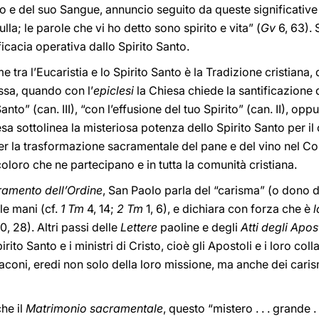
e del suo Sangue, annuncio seguito da queste significative p
ulla; le parole che vi ho detto sono spirito e vita” (
Gv
6, 63). S
cacia operativa dallo Spirito Santo.
ra l’Eucaristia e lo Spirito Santo è la Tradizione cristiana, 
sa, quando con l’
epiclesi
la Chiesa chiede la santificazione de
nto” (can. III), “con l’effusione del tuo Spirito” (can. II), op
esa sottolinea la misteriosa potenza dello Spirito Santo per i
er la trasformazione sacramentale del pane e del vino nel Co
 coloro che ne partecipano e in tutta la comunità cristiana.
amento dell’Ordine
, San Paolo parla del “carisma” (o dono d
le mani (cf.
1 Tm
4, 14;
2 Tm
1, 6), e dichiara con forza che è
l
0, 28). Altri passi delle
Lettere
paoline e degli
Atti degli Apos
rito Santo e i ministri di Cristo, cioè gli Apostoli e i loro col
iaconi, eredi non solo della loro missione, ma anche dei car
che il
Matrimonio sacramentale
, questo “mistero . . . grande . 