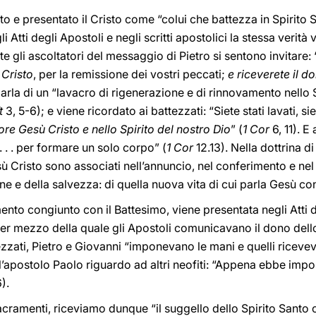
to e presentato il Cristo come “colui che battezza in Spirito 
gli Atti degli Apostoli e negli scritti apostolici la stessa veri
te gli ascoltatori del messaggio di Pietro si sentono invitare: 
 Cristo
, per la remissione dei vostri peccati;
e riceverete il d
 parla di un “lavacro di rigenerazione e di rinnovamento nello 
t
3, 5-6); e viene ricordato ai battezzati: “Siete stati lavati, siet
re Gesù Cristo e nello Spirito del nostro Dio
” (
1 Cor
6, 11). E
. . . per formare un solo corpo” (
1 Cor
12.13). Nella dottrina 
sù Cristo sono associati nell’annuncio, nel conferimento e ne
ne e della salvezza: di quella nuova vita di cui parla Gesù 
to congiunto con il Battesimo, viene presentata negli Atti d
er mezzo della quale gli Apostoli comunicavano il dono dello
tezzati, Pietro e Giovanni “imponevano le mani e quelli ricevev
ll’apostolo Paolo riguardo ad altri neofiti: “Appena ebbe impo
).
cramenti, riceviamo dunque “il suggello dello Spirito Santo 