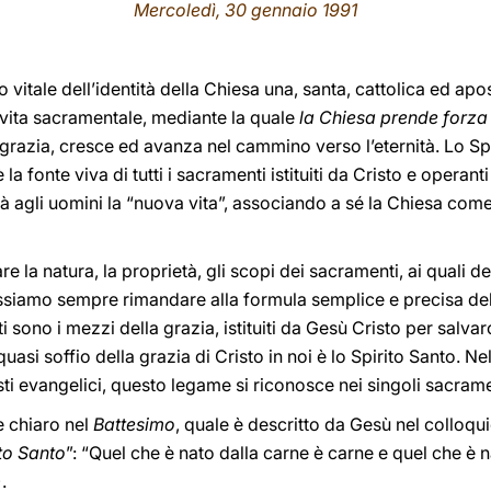
Mercoledì, 30 gennaio 1991
io vitale dell’identità della Chiesa una, santa, cattolica ed apo
 vita sacramentale, mediante la quale
la Chiesa prende forza
a grazia, cresce ed avanza nel cammino verso l’eternità. Lo Spi
la fonte viva di tutti i sacramenti istituiti da Cristo e operant
dà agli uomini la “nuova vita”, associando a sé la Chiesa com
e la natura, la proprietà, gli scopi dei sacramenti, ai quali
ossiamo sempre rimandare alla formula semplice e precisa de
 sono i mezzi della grazia, istituiti da Gesù Cristo per salvar
quasi soffio della grazia di Cristo in noi è lo Spirito Santo. N
i evangelici, questo legame si riconosce nei singoli sacrame
e chiaro nel
Battesimo
, quale è descritto da Gesù nel collo
to Santo
”: “Quel che è nato dalla carne è carne e quel che è nat
.