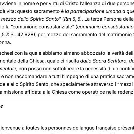
 avviene in nome e per virtù di Cristo l’alleanza di due pers
dà vita: questo sacramento è
la partecipazione umana a que
 mezzo dello Spirito Santo
” (
Rm
5, 5). La terza Persona della
io la “comunione consostanziale” (
communio consubstantial
VI,5.7: PL 42,928), per mezzo del sacramento del matrimonio
onna.
echesi con la quale abbiamo almeno abbozzato la verità del
mentale della Chiesa, quale ci risulta
dalla Sacra Scrittura, d
mentale
, non posso non sottolineare la necessità di un cont
, e non raccomandare a tutti l’impegno di una pratica sacra
le allo Spirito Santo, che specialmente attraverso i “mezzi d
a missione affidata alla Chiesa come operatrice nella redenz
se
la bienvenue à toutes les personnes de langue française prése