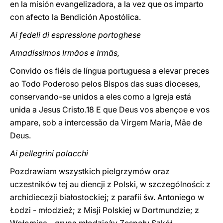
en la misión evangelizadora, a la vez que os imparto
con afecto la Bendición Apostólica.
Ai fedeli di espressione portoghese
Amadíssimos Irmãos e Irmãs,
Convido os fiéis de língua portuguesa a elevar preces
ao Todo Poderoso pelos Bispos das suas dioceses,
conservando-se unidos a eles como a Igreja está
unida a Jesus Cristo.18 E que Deus vos abençoe e vos
ampare, sob a intercessão da Virgem Maria, Mãe de
Deus.
Ai pellegrini polacchi
Pozdrawiam wszystkich pielgrzymów oraz
uczestników tej au diencji z Polski, w szczególności: z
archidiecezji białostockiej; z parafii św. Antoniego w
Łodzi - młodzież; z Misji Polskiej w Dortmundzie; z