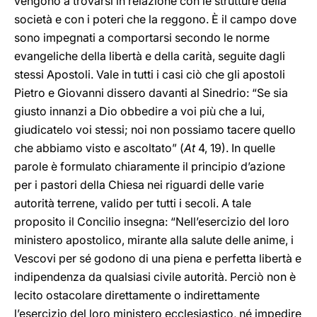
vengono a trovarsi in relazione con le strutture della
società e con i poteri che la reggono. È il campo dove
sono impegnati a comportarsi secondo le norme
evangeliche della libertà e della carità, seguite dagli
stessi Apostoli. Vale in tutti i casi ciò che gli apostoli
Pietro e Giovanni dissero davanti al Sinedrio: “Se sia
giusto innanzi a Dio obbedire a voi più che a lui,
giudicatelo voi stessi; noi non possiamo tacere quello
che abbiamo visto e ascoltato” (
At
4, 19). In quelle
parole è formulato chiaramente il principio d’azione
per i pastori della Chiesa nei riguardi delle varie
autorità terrene, valido per tutti i secoli. A tale
proposito il Concilio insegna: “Nell’esercizio del loro
ministero apostolico, mirante alla salute delle anime, i
Vescovi per sé godono di una piena e perfetta libertà e
indipendenza da qualsiasi civile autorità. Perciò non è
lecito ostacolare direttamente o indirettamente
l’esercizio del loro ministero ecclesiastico, né impedire