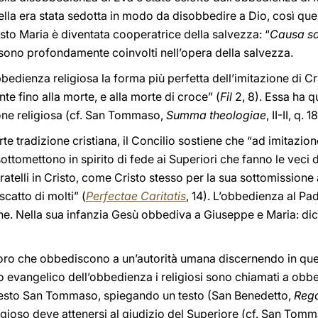
lla era stata sedotta in modo da disobbedire a Dio, così que
esto Maria è diventata cooperatrice della salvezza: “
Causa sa
 sono profondamente coinvolti nell’opera della salvezza.
dienza religiosa la forma più perfetta dell’imitazione di Cr
te fino alla morte, e alla morte di croce” (
Fil
2, 8). Essa ha q
ione religiosa (cf. San Tommaso,
Summa theologiae
, II-II, q. 
rte tradizione cristiana, il Concilio sostiene che “ad imitazione d
sottomettono in spirito di fede ai Superiori che fanno le veci di
 fratelli in Cristo, come Cristo stesso per la sua sottomissione
iscatto di molti” (
Perfectae Caritatis
, 14). L’obbedienza al Pa
e. Nella sua infanzia Gesù obbediva a Giuseppe e Maria: dic
loro che obbediscono a un’autorità umana discernendo in que
io evangelico dell’obbedienza i religiosi sono chiamati a obbe
questo San Tommaso, spiegando un testo (San Benedetto,
Reg
ligioso deve attenersi al giudizio del Superiore (cf. San Tom