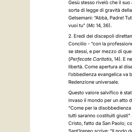
Gesù stesso rivelò che il suo
sorta di legge di gravità del
Getsemani: “Abbà, Padre! Tutt
vuoi tu” (
Mc
14, 36).
2. Eredi dei discepoli diretta
Concilio - “con la profession
se stessi, e per mezzo di ques
(
Perfecate Caritatis
, 14). E n
libertà. Come apertura al dise
l’obbedienza evangelica va be
Redenzione universale.
Questo valore salvifico è sta
invaso il mondo per un atto d
“Come per la disobbedienza di
tutti saranno costituiti giusti” 
Cristo, fatto da San Paolo; c
Sant’Ireneo scrive: “Il nodo 