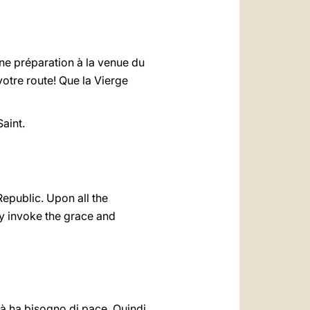
ne préparation à la venue du
otre route! Que la Vierge
aint.
epublic. Upon all the
ly invoke the grace and
tà ha bisogno di pace. Quindi