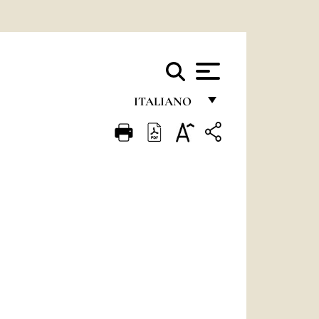
ITALIANO
FRANÇAIS
ENGLISH
ITALIANO
PORTUGUÊS
ESPAÑOL
DEUTSCH
POLSKI