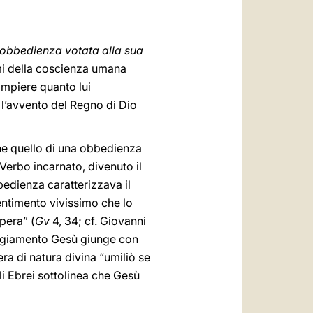
العربيّة
中文
obbedienza votata alla sua
LATINE
ami della coscienza umana
ompiere quanto lui
 l’avvento del Regno di Dio
che quello di una obbedienza
 Verbo incarnato, divenuto il
bbedienza caratterizzava il
entimento vivissimo che lo
pera” (
Gv
4, 34; cf. Giovanni
eggiamento Gesù giunge con
ra di natura divina “umiliò se
li Ebrei sottolinea che Gesù