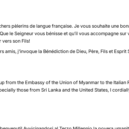
chers pèlerins de langue française. Je vous souhaite une bon
 Que le Seigneur vous bénisse et qu’il vous accompagne sur v
vers son Fils!
 amis, j’invoque la Bénédiction de Dieu, Père, Fils et Esprit S
oup from the Embassy of the Union of Myanmar to the Italian R
pecially those from Sri Lanka and the United States, I cordial
 benvenuti! Avvicinandosi al Terzo Millennio la povera umani