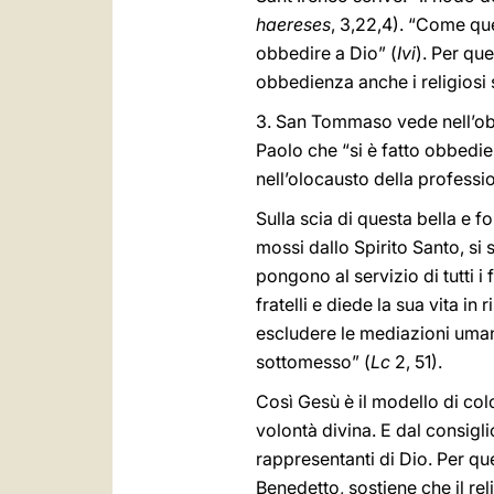
haereses
, 3,22,4). “Come que
obbedire a Dio” (
Ivi
). Per qu
obbedienza anche i religiosi
3. San Tommaso vede nell’obbe
Paolo che “si è fatto obbedien
nell’olocausto della profess
Sulla scia di questa bella e fo
mossi dallo Spirito Santo, si 
pongono al servizio di tutti i
fratelli e diede la sua vita in r
escludere le mediazioni uman
sottomesso” (
Lc
2, 51).
Così Gesù è il modello di co
volontà divina. E dal consigl
rappresentanti di Dio. Per 
Benedetto, sostiene che il re