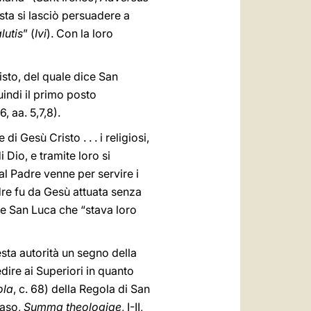
sta si lasciò persuadere a
lutis
” (
Ivi
). Con la loro
isto, del quale dice San
uindi il primo posto
186, aa. 5,7,8).
i Gesù Cristo . . . i religiosi,
 Dio, e tramite loro si
 al Padre venne per servire i
dre fu da Gesù attuata senza
e San Luca che “stava loro
sta autorità un segno della
dire ai Superiori in quanto
ola
, c. 68) della Regola di San
maso,
Summa theologiae
, I-II,