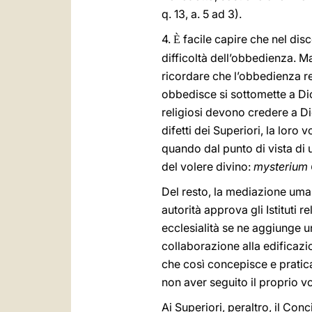
q. 13, a. 5 ad 3).
4.
facile capire che nel dis
È
difficoltà dell’obbedienza. M
ricordare che l’obbedienza r
obbedisce si sottomette a Dio,
religiosi devono credere a Di
difetti dei Superiori, la loro
quando dal punto di vista di 
del volere divino:
mysterium 
Del resto, la mediazione uman
autorità approva gli Istituti r
ecclesialità se ne aggiunge un’
collaborazione alla edificazi
che così concepisce e pratica 
non aver seguito il proprio v
Ai Superiori, peraltro, il Con