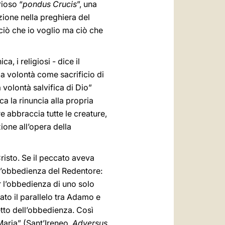
rioso “
pondus Crucis
”, una
zione nella preghiera del
ciò che io voglio ma ciò che
, i religiosi - dice il
ia volontà come sacrificio di
 volontà salvifica di Dio”
ca la rinuncia alla propria
e abbraccia tutte le creature,
ione all’opera della
risto. Se il peccato aveva
 l’obbedienza del Redentore:
r l’obbedienza di uno solo
pato il parallelo tra Adamo e
etto dell’obbedienza. Così
Maria” (Sant’Ireneo,
Adversus