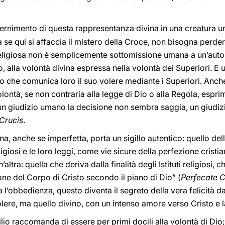
cernimento di questa rappresentanza divina in una creatura u
a se qui si affaccia il mistero della Croce, non bisogna perde
eligiosa non è semplicemente sottomissione umana a un’auto
 alla volontà divina espressa nella volontà dei Superiori. E u
o che comunica loro il suo volere mediante i Superiori. Anche
 volontà, se non contraria alla legge di Dio o alla Regola, espr
un giudizio umano la decisione non sembra saggia, un giudizio
Crucis
.
a, anche se imperfetta, porta un sigillo autentico: quello del
eligiosi e le loro leggi, come vie sicure della perfezione crist
altra: quella che deriva dalla finalità degli Istituti religiosi, c
one del Corpo di Cristo secondo il piano di Dio” (
Perfecate C
l’obbedienza, questo diventa il segreto della vera felicità da
olere, ma quello divino, con un intenso amore verso Cristo e 
cilio raccomanda di essere per primi docili alla volontà di Di