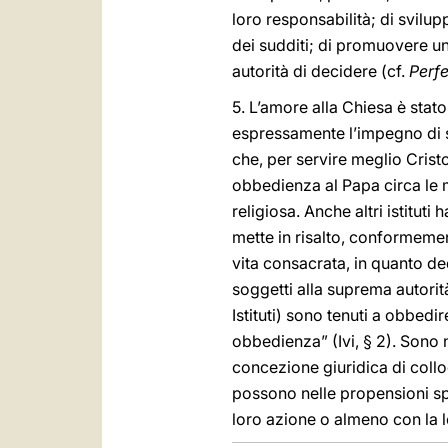
loro responsabilità; di svilupp
dei sudditi; di promuovere un 
autorità di decidere (cf.
Perfe
5. L’amore alla Chiesa è stato
espressamente l’impegno di so
che, per servire meglio Crist
obbedienza al Papa circa le m
religiosa. Anche altri istitut
mette in risalto, conformemente
vita consacrata, in quanto ded
soggetti alla suprema autorit
Istituti) sono tenuti a obbe
obbedienza” (Ivi, § 2). Sono n
concezione giuridica di colloc
possono nelle propensioni spir
loro azione o almeno con la lo