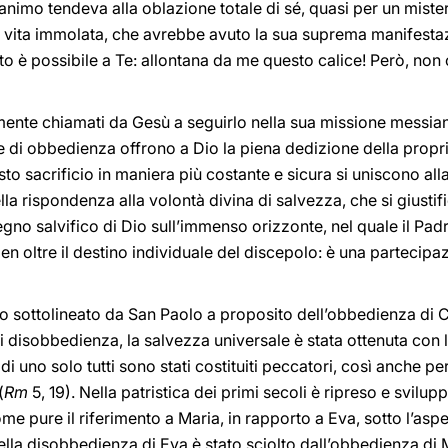
 animo tendeva alla oblazione totale di sé, quasi per un miste
la vita immolata, che avrebbe avuto la sua suprema manifesta
o è possibile a Te: allontana da me questo calice! Però, non 
mente chiamati da Gesù a seguirlo nella sua missione messianica
e di obbedienza offrono a Dio la piena dedizione della propr
to sacrificio in maniera più costante e sicura si uniscono alla
ella rispondenza alla volontà divina di salvezza, che si giustifi
gno salvifico di Dio sull’immenso orizzonte, nel quale il Padr
n oltre il destino individuale del discepolo: è una partecipaz
to sottolineato da San Paolo a proposito dell’obbedienza di C
i disobbedienza, la salvezza universale è stata ottenuta con
 uno solo tutti sono stati costituiti peccatori, così anche pe
(
Rm
5, 19). Nella patristica dei primi secoli è ripreso e svilup
ome pure il riferimento a Maria, in rapporto a Eva, sotto l’asp
della disobbedienza di Eva è stato sciolto dall’obbedienza di 