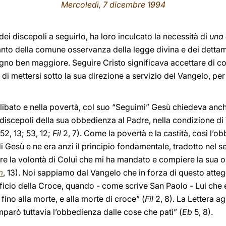
Mercoledì, 7 dicembre 1994
i discepoli a seguirlo, ha loro inculcato la necessità di
una 
ltanto della comune osservanza della legge divina e dei dett
egno ben maggiore. Seguire Cristo significava accettare di c
 mettersi sotto la sua direzione a servizio del Vangelo, per
celibato e nella povertà, col suo “Seguimi” Gesù chiedeva an
i discepoli della sua obbedienza al Padre, nella condizione di
 52, 13; 53, 12;
Fil
2, 7). Come la povertà e la castità, così l’o
Gesù e ne era anzi il principio fondamentale, tradotto nel s
are la volontà di Colui che mi ha mandato e compiere la sua o
m
, 13). Noi sappiamo dal Vangelo che in forza di questo att
ificio della Croce, quando - come scrive San Paolo - Lui che e
ino alla morte, e alla morte di croce” (
Fil
2, 8). La Lettera ag
imparò tuttavia l’obbedienza dalle cose che patì” (
Eb
5, 8).