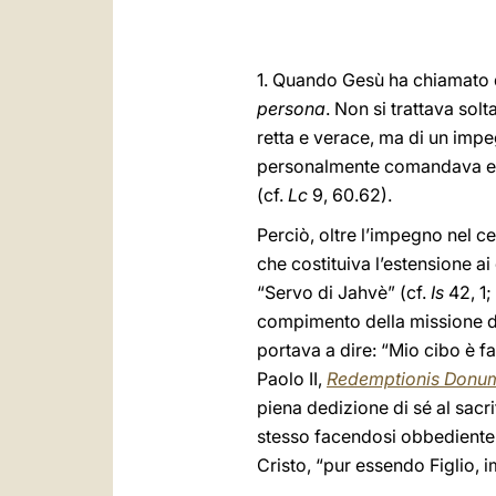
1. Quando Gesù ha chiamato de
persona
. Non si trattava so
retta e verace, ma di un imp
personalmente comandava e di
(cf.
Lc
9, 60.62).
Perciò, oltre l’impegno nel 
che costituiva l’estensione a
“Servo di Jahvè” (cf.
Is
42, 1;
compimento della missione di 
portava a dire: “Mio cibo è f
Paolo II,
Redemptionis Donu
piena dedizione di sé al sacr
stesso facendosi obbediente f
Cristo, “pur essendo Figlio, 