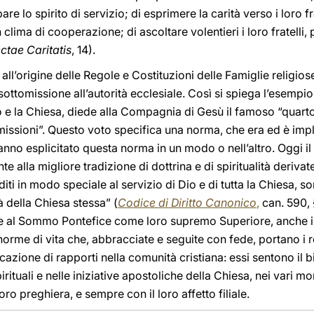
are lo spirito di servizio; di esprimere la carità verso i loro fr
clima di cooperazione; di ascoltare volentieri i loro fratelli
ctae Caritatis
, 14).
 all’origine delle Regole e Costituzioni delle Famiglie religio
ttomissione all’autorità ecclesiale. Così si spiega l’esempio
o e la Chiesa, diede alla Compagnia di Gesù il famoso “quarto
issioni”. Questo voto specifica una norma, che era ed è impli
i hanno esplicitato questa norma in un modo o nell’altro. Oggi i
 alla migliore tradizione di dottrina e di spiritualità derivate 
iti in modo speciale al servizio di Dio e di tutta la Chiesa, so
à della Chiesa stessa” (
Codice di Diritto Canonico
,
can. 590, §
dire al Sommo Pontefice come loro supremo Superiore, anche i
orme di vita che, abbracciate e seguite con fede, portano i rel
azione di rapporti nella comunità cristiana: essi sentono il b
ituali e nelle iniziative apostoliche della Chiesa, nei vari mo
ro preghiera, e sempre con il loro affetto filiale.