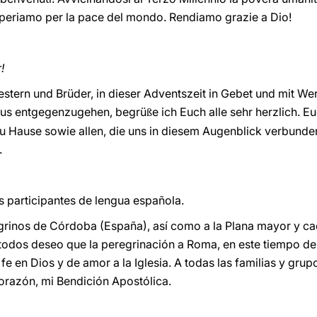
a operiamo per la pace del mondo. Rendiamo grazie a Dio!
!
tern und Brüder, in dieser Adventszeit in Gebet und mit We
tus entgegenzugehen, begrü
e ich Euch alle sehr herzlich. E
ß
Hause sowie allen, die uns in diesem Augenblick verbunden 
.
s participantes de lengua española.
grinos de Córdoba (España), así como a la Plana mayor y ca
A todos deseo que la peregrinación a Roma, en este tiempo d
fe en Dios y de amor a la Iglesia. A todas las familias y gr
orazón, mi Bendición Apostólica.