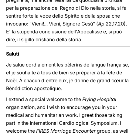
preghiera, ma anche nella fatica quotidiana profusa
per la preparazione del Regno di Dio nella storia, si fa
sentire forte la voce dello Spirito e della sposa che
invocano: "Vieni!... Vieni, Signore Gesù" (
Ap
22,17.20).
E' la stupenda conclusione dell'Apocalisse e, si può
dire, il sigillo cristiano della storia.
Saluti
Je salue cordialement les pèlerins de langue française,
et je souhaite à tous de bien se préparer à la fête de
Noël. À chacun d'entre eux, je donne de grand cœur la
Bénédiction apostolique.
I extend a special welcome to the
Flying Hospital
organization, and I wish to encourage you in your
medical and humanitarian work. I greet those taking
part in the International Cardiological Symposium. I
welcome the
FIRES Marriage
Encounter
group, as well