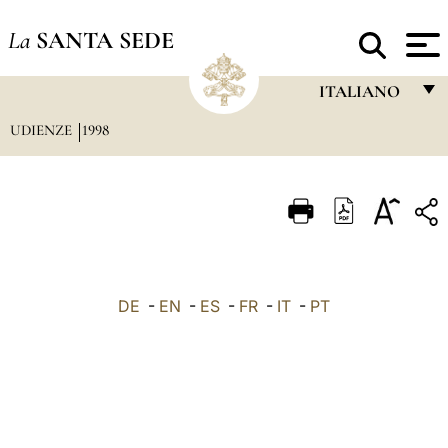
La
SANTA SEDE
ITALIANO
UDIENZE
1998
FRANÇAIS
ENGLISH
ITALIANO
PORTUGUÊS
ESPAÑOL
DE
-
EN
-
ES
-
FR
-
IT
-
PT
DEUTSCH
POLSKI
العربيّة
中文