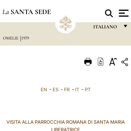
La
SANTA SEDE
ITALIANO
OMELIE
1979
FRANÇAIS
ENGLISH
ITALIANO
PORTUGUÊS
ESPAÑOL
EN
-
ES
-
FR
-
IT
-
PT
DEUTSCH
POLSKI
العربيّة
VISITA ALLA PARROCCHIA ROMANA DI SANTA MARIA
LIBERATRICE
中文