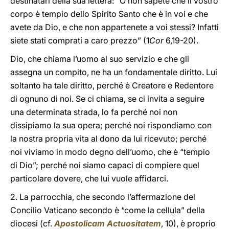
destinatari della sua lettera: “O non sapete che il vostro
corpo è tempio dello Spirito Santo che è in voi e che
avete da Dio, e che non appartenete a voi stessi? Infatti
siete stati comprati a caro prezzo” (1
Cor
6,19-20).
Dio, che chiama l’uomo al suo servizio e che gli
assegna un compito, ne ha un fondamentale diritto. Lui
soltanto ha tale diritto, perché è Creatore e Redentore
di ognuno di noi. Se ci chiama, se ci invita a seguire
una determinata strada, lo fa perché noi non
dissipiamo la sua opera; perché noi rispondiamo con
la nostra propria vita al dono da lui ricevuto; perché
noi viviamo in modo degno dell’uomo, che è “tempio
di Dio”; perché noi siamo capaci di compiere quel
particolare dovere, che lui vuole affidarci.
2. La parrocchia, che secondo l’affermazione del
Concilio Vaticano secondo è “come la cellula” della
diocesi (cf.
Apostolicam Actuositatem
, 10), è proprio