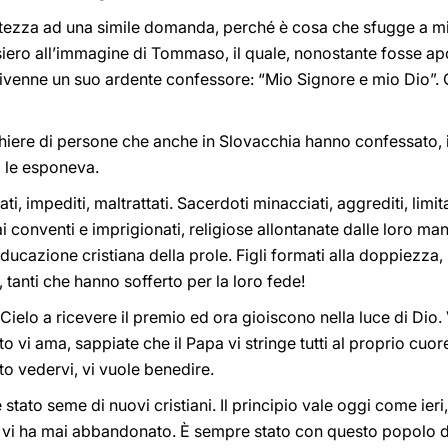
ertezza ad una simile domanda, perché è cosa che sfugge a 
siero all’immagine di Tommaso, il quale, nonostante fosse ap
 divenne un suo ardente confessore: “Mio Signore e mio Dio”.
schiere di persone che anche in Slovacchia hanno confessato, in
ò le esponeva.
ati, impediti, maltrattati. Sacerdoti minacciati, aggrediti, limit
ai conventi e imprigionati, religiose allontanate dalle loro man
l’educazione cristiana della prole. Figli formati alla doppiezza
, tanti che hanno sofferto per la loro fede!
n Cielo a ricevere il premio ed ora gioiscono nella luce di Dio.
o vi ama, sappiate che il Papa vi stringe tutti al proprio cuore
to vedervi, vi vuole benedire.
stato seme di nuovi cristiani. Il principio vale oggi come ieri,
on vi ha mai abbandonato. È sempre stato con questo popolo d