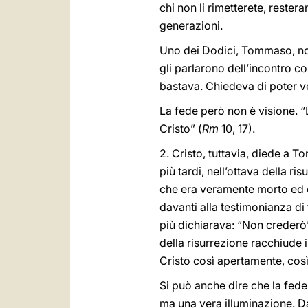
chi non li rimetterete, rester
generazioni.
Uno dei Dodici, Tommaso, non 
gli parlarono dell’incontro co
bastava. Chiedeva di poter ved
La fede però non è visione. “
Cristo” (
Rm
10, 17).
2. Cristo, tuttavia, diede a 
più tardi, nell’ottava della r
che era veramente morto ed er
davanti alla testimonianza di
più dichiarava: “Non crederò”
della risurrezione racchiude 
Cristo così apertamente, così
Si può anche dire che la fede
ma una vera illuminazione. Da