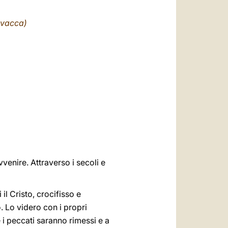
العربيّة
ovacca)
中文
LATINE
venire. Attraverso i secoli e
i il Cristo, crocifisso e
. Lo videro con i propri
e i peccati saranno rimessi e a