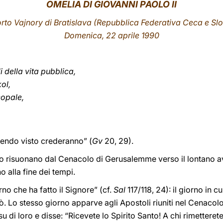
OMELIA DI GIOVANNI PAOLO II
rto Vajnory di Bratislava
(Repubblica Federativa Ceca e Sl
Domenica, 22 aprile 1990
i della vita pubblica,
ol,
copale,
avendo visto crederanno” (
Gv
20, 29).
to risuonano dal Cenacolo di Gerusalemme verso il lontano av
o alla fine dei tempi.
rno che ha fatto il Signore” (cf.
Sal
117/118, 24): il giorno in cu
ò. Lo stesso giorno apparve agli Apostoli riuniti nel Cenacolo
su di loro e disse: “Ricevete lo Spirito Santo! A chi rimetteret