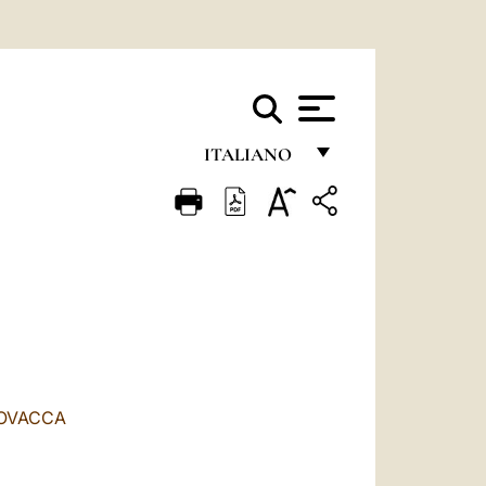
ITALIANO
FRANÇAIS
ENGLISH
ITALIANO
PORTUGUÊS
ESPAÑOL
DEUTSCH
LOVACCA
POLSKI