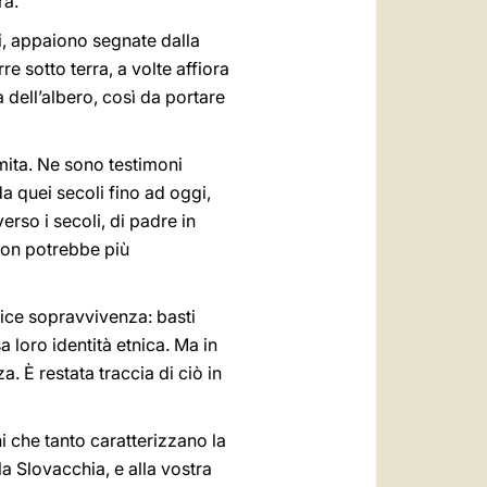
ra.
ni, appaiono segnate dalla
re sotto terra, a volte affiora
a dell’albero, così da portare
mita. Ne sono testimoni
da quei secoli fino ad oggi,
rso i secoli, di padre in
 non potrebbe più
lice sopravvivenza: basti
a loro identità etnica. Ma in
a. È restata traccia di ciò in
i che tanto caratterizzano la
la Slovacchia, e alla vostra