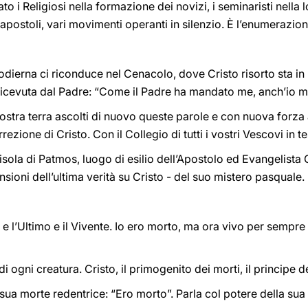
ato i Religiosi nella formazione dei novizi, i seminaristi nella
apostoli, vari movimenti operanti in silenzio. È l’enumerazio
 odierna ci riconduce nel Cenacolo, dove Cristo risorto sta in
 ricevuta dal Padre: “Come il Padre ha mandato me, anch’io m
ostra terra ascolti di nuovo queste parole e con nuova forza
ezione di Cristo. Con il Collegio di tutti i vostri Vescovi in te
ll’isola di Patmos, luogo di esilio dell’Apostolo ed Evangelista
ioni dell’ultima verità su Cristo - del suo mistero pasquale.
 e l’Ultimo e il Vivente. Io ero morto, ma ora vivo per sempre
di ogni creatura. Cristo, il primogenito dei morti, il principe de
 sua morte redentrice: “Ero morto”. Parla col potere della sua