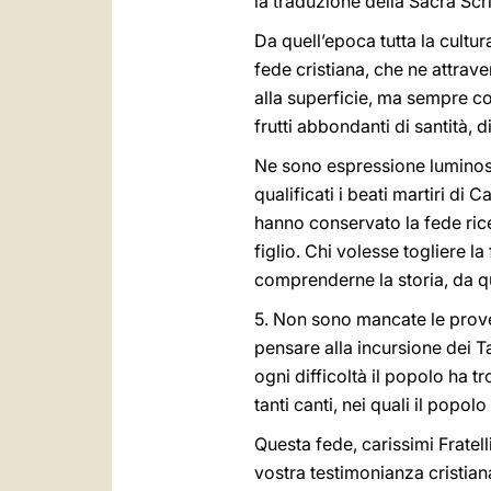
la traduzione della Sacra Scri
Da quell’epoca tutta la cultur
fede cristiana, che ne attrave
alla superficie, ma sempre cos
frutti abbondanti di santità, d
Ne sono espressione luminosa
qualificati i beati martiri di
hanno conservato la fede rice
figlio. Chi volesse togliere l
comprenderne la storia, da qu
5. Non sono mancate le prove
pensare alla incursione dei Tar
ogni difficoltà il popolo ha tr
tanti canti, nei quali il popol
Questa fede, carissimi Fratel
vostra testimonianza cristiana