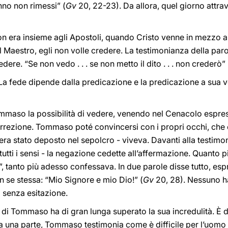
anno non rimessi” (
Gv
20, 22-23). Da allora, quel giorno attraver
era insieme agli Apostoli, quando Cristo venne in mezzo a lor
l Maestro, egli non volle credere. La testimonianza della paro
ere. “Se non vedo . . . se non metto il dito . . . non crederò” 
La fede dipende dalla predicazione e la predicazione a sua vol
Tommaso la possibilità di vedere, venendo nel Cenacolo espres
isurrezione. Tommaso poté convincersi con i propri occhi, che 
a stato deposto nel sepolcro - viveva. Davanti alla testimon
 tutti i sensi - la negazione cedette all’affermazione. Quanto 
, tanto più adesso confessava. In due parole disse tutto, espr
in se stessa: “Mio Signore e mio Dio!” (
Gv
20, 28). Nessuno ha
 senza esitazione.
 di Tommaso ha di gran lunga superato la sua incredulità. È 
 una parte, Tommaso testimonia come è difficile per l’uomo a