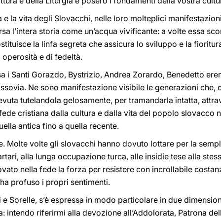
ttura e della Liturgia e posero i fondamenti della vostra cultu
a e la vita degli Slovacchi, nelle loro molteplici manifestazio
rsa l’intera storia come un’acqua vivificante: a volte essa scor
tituisce la linfa segreta che assicura lo sviluppo e la fioritur
i operosità e di fedeltà.
 i Santi Gorazdo, Bystrizio, Andrea Zorardo, Benedetto ere
 Cassovia. Ne sono manifestazione visibile le generazioni che, 
vuta tutelandola gelosamente, per tramandarla intatta, attrave
a fede cristiana dalla cultura e dalla vita del popolo slovacco
ella antica fino a quella recente.
. Molte volte gli slovacchi hanno dovuto lottare per la semp
tari, alla lunga occupazione turca, alle insidie tese alla stess
ovato nella fede la forza per resistere con incrollabile costanz
o ha profuso i propri sentimenti.
li e Sorelle, s’è espressa in modo particolare in due dimension
: intendo riferirmi alla devozione all’Addolorata, Patrona del