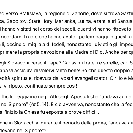
d verso Bratislava, la regione di Zahorie, dove si trova Sastin
a, Gaboltov, Starè Hory, Marianka, Lutina, e tanti altri Santua
i hanno visitati nel corso dei secoli, quanti vi hanno ritrovato
icordare il ruolo che hanno avuto i pellegrinaggi in questi ul
nili, decine di migliaia di fedeli, nonostante i divieti e gli imp
sprimere la propria devozione alla Madre di Dio. Anche per q
li Slovacchi verso il Papa? Carissimi fratelli e sorelle, cari 
Papa vi assicura di volervi tanto bene! So che questo doppio
edità spirituale, ricevuta dai vostri evangelizzatori Cirillo e
e, vi ripeto, continuate sempre così!
 difficili. Leggiamo negli Atti degli Apostoli che “andava aum
nel Signore” (
At
5, 14). E ciò avveniva, nonostante che la fed
all’inizio la Chiesa fu esposta a prove difficili.
nche in Slovacchia, durante il periodo della prova, “andava 
edevano nel Signore”?