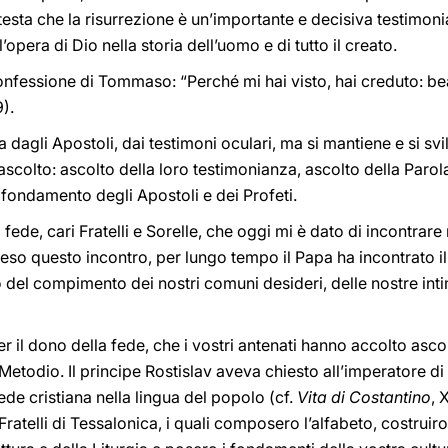
 attesta che la risurrezione è un’importante e decisiva testimo
pera di Dio nella storia dell’uomo e di tutto il creato.
 confessione di Tommaso: “Perché mi hai visto, hai creduto: b
).
 dagli Apostoli, dai testimoni oculari, ma si mantiene e si svi
ascolto: ascolto della loro testimonianza, ascolto della Parol
l fondamento degli Apostoli e dei Profeti.
 fede, cari Fratelli e Sorelle, che oggi mi è dato di incontrare
so questo incontro, per lungo tempo il Papa ha incontrato il
o del compimento dei nostri comuni desideri, delle nostre inti
per il dono della fede, che i vostri antenati hanno accolto asco
e Metodio. Il principe Rostislav aveva chiesto all’imperatore 
ede cristiana nella lingua del popolo (cf.
Vita di Costantino
, 
Fratelli di Tessalonica, i quali composero l’alfabeto, costrui