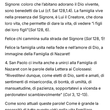
Signore: coloro che l’abitano adorano il Dio vivente,
sono benedetti da Lui (cf. Sal 128,1.4). La famiglia vive
nella presenza del Signore, è Lui il Creatore, che dona
loro vita, che permette di dare la vita, di vedere “i figli
dei loro figli”(
Sal
128, 6).
Felice chi cammina sulla strada del Signore (
Sal
128, 1)!
Felice la famiglia unita nella fede e nell’amore di Dio, a
immagine della Famiglia di Nazaret!
4. San Paolo ci invita anche a unirci alla Famiglia di
Nazaret con le parole della Lettera ai Colossesi:
“Rivestitevi dunque, come eletti di Dio, santi e amati, di
sentimenti di misericordia, di bontà, di umiltà, di
mansuetudine, di pazienza, sopportatevi a vicenda e
perdonatevi scambievolmente” (
Col
3, 12-13).
Come sono attuali queste parole! Come è grande la
necessità di tutte queste virtù nella vita familiare,