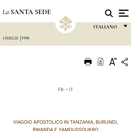
La
SANTA SEDE
ITALIANO
OMELIE
1990
FRANÇAIS
ENGLISH
ITALIANO
PORTUGUÊS
ESPAÑOL
FR
-
IT
DEUTSCH
POLSKI
العربيّة
VIAGGIO APOSTOLICO IN TANZANIA, BURUNDI,
RWANDA E YAMOUSSOUKRO
中文