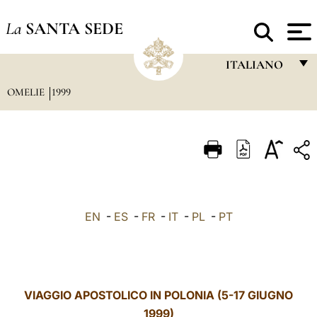
La
SANTA SEDE
ITALIANO
OMELIE
1999
FRANÇAIS
ENGLISH
ITALIANO
PORTUGUÊS
ESPAÑOL
EN
-
ES
-
FR
-
IT
-
PL
-
PT
DEUTSCH
POLSKI
العربيّة
VIAGGIO APOSTOLICO IN POLONIA (5-17 GIUGNO
1999)
中文