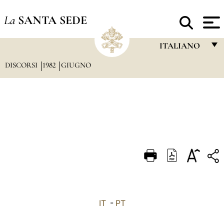
La
SANTA SEDE
ITALIANO
DISCORSI
1982
GIUGNO
FRANÇAIS
ENGLISH
ITALIANO
PORTUGUÊS
ESPAÑOL
DEUTSCH
POLSKI
العربيّة
IT
-
PT
中文