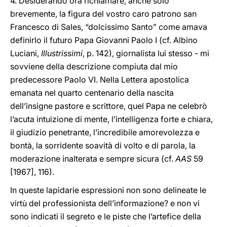
4. Desiderando ora richiamare, anche solo
brevemente, la figura del vostro caro patrono san
Francesco di Sales, “dolcissimo Santo” come amava
definirlo il futuro Papa Giovanni Paolo I (cf. Albino
Luciani,
Illustrissimi
, p. 142), giornalista lui stesso - mi
sovviene della descrizione compiuta dal mio
predecessore Paolo VI. Nella Lettera apostolica
emanata nel quarto centenario della nascita
dell’insigne pastore e scrittore, quel Papa ne celebrò
l’acuta intuizione di mente, l’intelligenza forte e chiara,
il giudizio penetrante, l’incredibile amorevolezza e
bontà, la sorridente soavità di volto e di parola, la
moderazione inalterata e sempre sicura (cf.
AAS
59
[1967], 116).
In queste lapidarie espressioni non sono delineate le
virtù del professionista dell’informazione? e non vi
sono indicati il segreto e le piste che l’artefice della