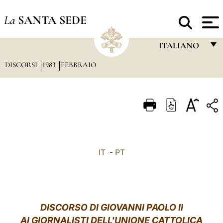
La
SANTA SEDE
ITALIANO
DISCORSI
1983
FEBBRAIO
FRANÇAIS
ENGLISH
ITALIANO
PORTUGUÊS
ESPAÑOL
IT
-
PT
DEUTSCH
POLSKI
العربيّة
DISCORSO DI GIOVANNI PAOLO II
AI GIORNALISTI DELL'UNIONE CATTOLICA
中文