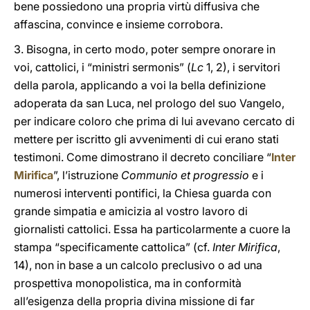
bene possiedono una propria virtù diffusiva che
affascina, convince e insieme corrobora.
3. Bisogna, in certo modo, poter sempre onorare in
voi, cattolici, i “ministri sermonis” (
Lc
1, 2), i servitori
della parola, applicando a voi la bella definizione
adoperata da san Luca, nel prologo del suo Vangelo,
per indicare coloro che prima di lui avevano cercato di
mettere per iscritto gli avvenimenti di cui erano stati
testimoni. Come dimostrano il decreto conciliare “
Inter
Mirifica
”, l’istruzione
Communio et progressio
e i
numerosi interventi pontifici, la Chiesa guarda con
grande simpatia e amicizia al vostro lavoro di
giornalisti cattolici. Essa ha particolarmente a cuore la
stampa “specificamente cattolica” (cf.
Inter Mirifica
,
14), non in base a un calcolo preclusivo o ad una
prospettiva monopolistica, ma in conformità
all’esigenza della propria divina missione di far