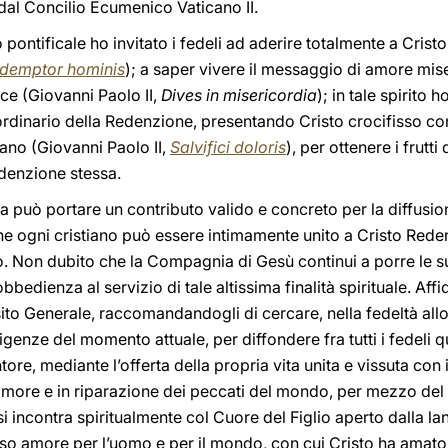
 dal Concilio Ecumenico Vaticano II.
io pontificale ho invitato i fedeli ad aderire totalmente a Cris
demptor hominis
); a saper vivere il messaggio di amore mis
ice (Giovanni Paolo II,
Dives in misericordia
); in tale spirito 
rdinario della Redenzione, presentando Cristo crocifisso com
ano (Giovanni Paolo II,
Salvifici doloris
), per ottenere i frutt
edenzione stessa.
a può portare un contributo valido e concreto per la diffusione 
 ogni cristiano può essere intimamente unito a Cristo Redent
o. Non dubito che la Compagnia di Gesù continui a porre le sue 
bedienza al servizio di tale altissima finalità spirituale. Aff
to Generale, raccomandandogli di cercare, nella fedeltà allo 
igenze del momento attuale, per diffondere fra tutti i fedeli 
ore, mediante l’offerta della propria vita unita e vissuta con
amore e in riparazione dei peccati del mondo, per mezzo de
i incontra spiritualmente col Cuore del Figlio aperto dalla la
esso amore per l’uomo e per il mondo, con cui Cristo ha amato