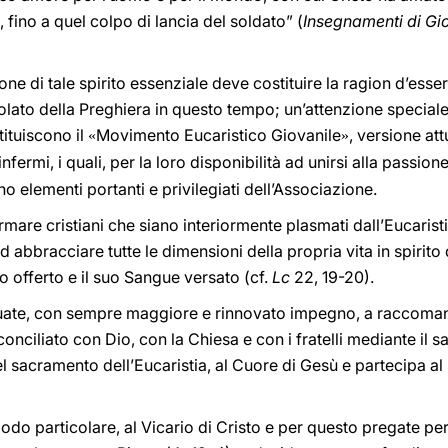
, fino a quel colpo di lancia del soldato” (
Insegnamenti di Gio
ne di tale spirito essenziale deve costituire la ragion d’esser
ostolato della Preghiera in questo tempo; un’attenzione specia
tituiscono il
Movimento Eucaristico Giovanile
, versione at
«
»
nfermi, i quali, per la loro disponibilità ad unirsi alla passion
no elementi portanti e privilegiati dell’Associazione.
rmare cristiani che siano interiormente plasmati dall’Eucaristi
bbracciare tutte le dimensioni della propria vita in spirito d
sto offerto e il suo Sangue versato (cf.
Lc
22, 19-20).
nuate, con sempre maggiore e rinnovato impegno, a raccomand
iconciliato con Dio, con la Chiesa e con i fratelli mediante il 
el sacramento dell’Eucaristia, al Cuore di Gesù e partecipa al
n modo particolare, al Vicario di Cristo e per questo pregate pe