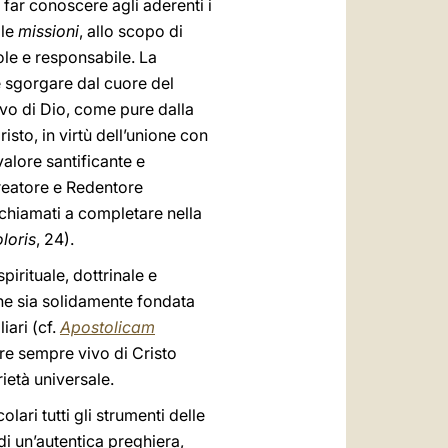
 far conoscere agli aderenti i
 le
missioni
, allo scopo di
ole e responsabile. La
e sgorgare dal cuore del
ivo di Dio, come pure dalla
sto, in virtù dell’unione con
 valore santificante e
reatore e Redentore
o chiamati a completare nella
oloris
, 24).
spirituale, dottrinale e
 che sia solidamente fondata
iari (cf.
Apostolicam
re sempre vivo di Cristo
rietà universale.
lari tutti gli strumenti delle
 di un’autentica preghiera,