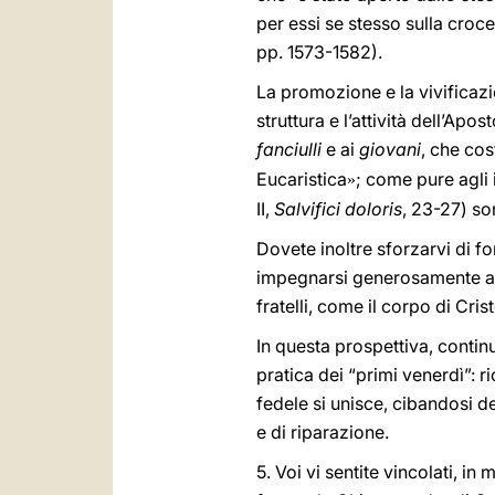
per essi se stesso sulla croce
pp. 1573-1582).
La promozione e la vivificazio
struttura e l’attività dell’Ap
fanciulli
e ai
giovani
, che cos
Eucaristica
; come pure agli i
»
II,
Salvifici doloris
, 23-27) so
Dovete inoltre sforzarvi di fo
impegnarsi generosamente ad a
fratelli, come il corpo di Cri
In questa prospettiva, conti
pratica dei “primi venerdì”: r
fedele si unisce, cibandosi d
e di riparazione.
5. Voi vi sentite vincolati, i