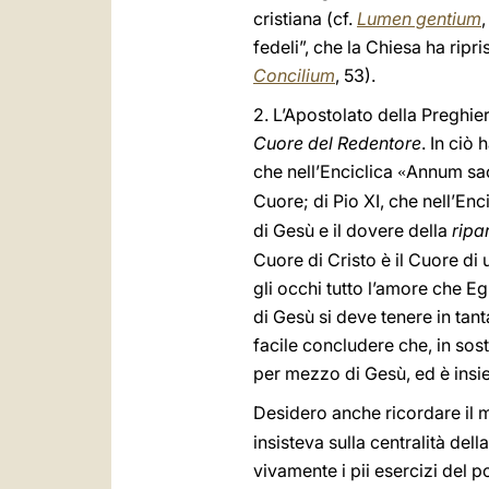
cristiana (cf.
Lumen gentium
,
fedeli”, che la Chiesa ha ripri
Concilium
, 53).
2. L’Apostolato della Preghier
Cuore del Redentore
. In ciò
che nell’Enciclica
Annum sa
«
Cuore; di Pio XI, che nell’Enc
di Gesù e il dovere della
ripa
Cuore di Cristo è il Cuore di
gli occhi tutto l’amore che E
di Gesù si deve tenere in tant
facile concludere che, in sost
per mezzo di Gesù, ed è insie
Desidero anche ricordare il 
insisteva sulla centralità d
vivamente i pii esercizi del 