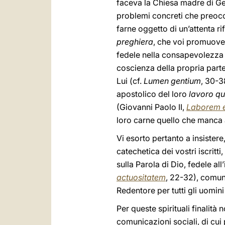
faceva la Chiesa madre di G
problemi concreti che preoccu
farne oggetto di un’attenta r
preghiera
, che voi promuovet
fedele nella consapevolezza d
coscienza della propria parte
Lui (cf.
Lumen gentium
, 30-3
apostolico del loro
lavoro qu
(Giovanni Paolo II,
Laborem 
loro carne quello che manca a
Vi esorto pertanto a insiste
catechetica dei vostri iscritt
sulla Parola di Dio, fedele all
actuositatem
, 22-32), comun
Redentore per tutti gli uomini
Per queste spirituali finalità 
comunicazioni sociali, di cui 