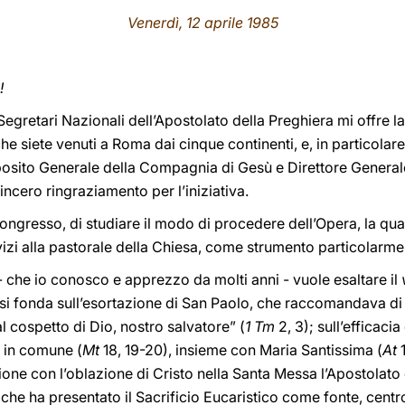
Venerdì, 12 aprile 1985
!
Segretari Nazionali dell’Apostolato della Preghiera mi offre l
 che siete venuti a Roma dai cinque continenti, e, in particola
sito Generale della Compagnia di Gesù e Direttore Generale
sincero ringraziamento per l’iniziativa.
ongresso, di studiare il modo di procedere dell’Opera, la qua
izi alla pastorale della Chiesa, come strumento particolarme
- che io conosco e apprezzo da molti anni - vuole esaltare il
si fonda sull’esortazione di San Paolo, che raccomandava di p
l cospetto di Dio, nostro salvatore” (
1 Tm
2, 3); sull’efficacia
, in comune (
Mt
18, 19-20), insieme con Maria Santissima (
At
1
 unione con l’oblazione di Cristo nella Santa Messa l’Apostolato
he ha presentato il Sacrificio Eucaristico come fonte, centro 