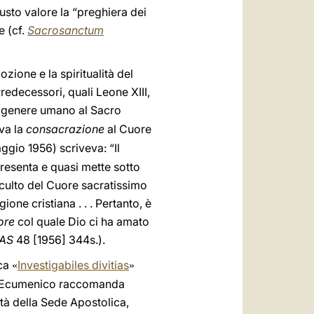
iusto valore la “preghiera dei
e (cf.
Sacrosanctum
zione e la spiritualità del
Predecessori, quali Leone XIII,
l genere umano al Sacro
va la
consacrazione
al Cuore
ggio 1956) scriveva: “Il
presenta e quasi mette sotto
l culto del Cuore sacratissimo
one cristiana . . . Pertanto, è
ore
col quale Dio ci ha amato
AS
48 [1956] 344s.).
ica
Investigabiles divitias
«
»
lio Ecumenico raccomanda
ntà della Sede Apostolica,