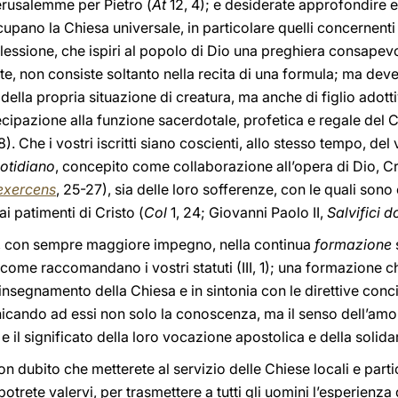
erusalemme per Pietro (
At
12, 4); e desiderate approfondire e
pano la Chiesa universale, in particolare quelli concernenti
iflessione, che ispiri al popolo di Dio una preghiera consapev
e, non consiste soltanto nella recita di una formula; ma dev
ella propria situazione di creatura, ma anche di figlio adott
cipazione alla funzione sacerdotale, profetica e regale del Cri
8). Che i vostri iscritti siano coscienti, allo stesso tempo, del
otidiano
, concepito come collaborazione all’opera di Dio, C
exercens
, 25-27), sia delle loro sofferenze, con le quali son
i patimenti di Cristo (
Col
1, 24; Giovanni Paolo II,
Salvifici d
re, con sempre maggiore impegno, nella continua
formazione
i, come raccomandano i vostri statuti (III, 1); una formazione
’insegnamento della Chiesa e in sintonia con le direttive concil
icando ad essi non solo la conoscenza, ma il senso dell’amo
 e il significato della loro vocazione apostolica e della solida
non dubito che metterete al servizio delle Chiese locali e partico
potrete valervi, per trasmettere a tutti gli uomini l’esperienza