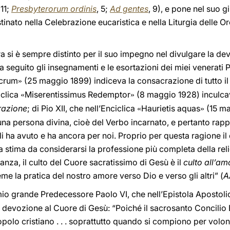
 11;
Presbyterorum ordinis
, 5;
Ad gentes
, 9), e pone nel suo g
stinato nella Celebrazione eucaristica e nella Liturgia delle Or
a si è sempre distinto per il suo impegno nel divulgare la devo
 ha seguito gli insegnamenti e le esortazioni dei miei venerati 
crum
(25 maggio 1899) indiceva la consacrazione di tutto i
»
iclica
Miserentissimus Redemptor
(8 maggio 1928) inculca
«
»
razione
; di Pio XII, che nell’Enciclica
Haurietis aquas
(15 ma
«
»
 una persona divina, cioè del Verbo incarnato, e pertanto rap
gli ha avuto e ha ancora per noi. Proprio per questa ragione i
a stima da considerarsi la professione più completa della religi
anza, il culto del Cuore sacratissimo di Gesù è il
culto all’am
me la pratica del nostro amore verso Dio e verso gli altri” (
A
mio grande Predecessore Paolo VI, che nell’Epistola Apostol
ella devozione al Cuore di Gesù: “Poiché il sacrosanto Conci
popolo cristiano . . . soprattutto quando si compiono per volo