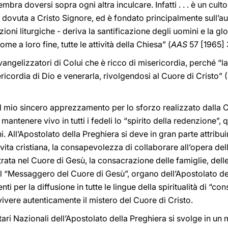
bra doversi sopra ogni altra inculcare. Infatti . . . è un cul
 dovuta a Cristo Signore, ed è fondato principalmente sull’au
ioni liturgiche - deriva la santificazione degli uomini e la glo
e a loro fine, tutte le attività della Chiesa” (
AAS
57 [1965] 
vangelizzatori di Colui che è ricco di misericordia, perché 
ricordia di Dio e venerarla, rivolgendosi al Cuore di Cristo” 
l mio sincero apprezzamento per lo sforzo realizzato dalla C
mantenere vivo in tutti i fedeli lo “spirito della redenzione”
i. All’Apostolato della Preghiera si deve in gran parte attribuire
 vita cristiana, la consapevolezza di collaborare all’opera de
ntrata nel Cuore di Gesù, la consacrazione delle famiglie, delle
del “Messaggero del Cuore di Gesù”, organo dell’Apostolato de
i per la diffusione in tutte le lingue della spiritualità di “co
vivere autenticamente il mistero del Cuore di Cristo.
i Nazionali dell’Apostolato della Preghiera si svolge in un 