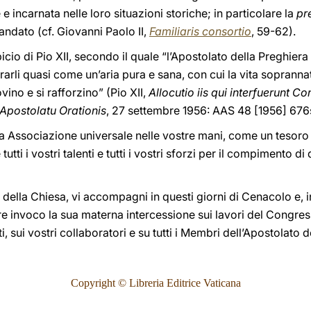
e e incarnata nelle loro situazioni storiche; in particolare la
pr
ndato (cf. Giovanni Paolo II,
Familiaris consortio
, 59-62).
picio di Pio XII, secondo il quale “l’Apostolato della Preghiera .
rarli quasi come un’aria pura e sana, con cui la vita soprannatu
ino e si rafforzino” (Pio XII,
Allocutio iis qui interfuerunt Co
Apostolatu Orationis
, 27 settembre 1956: AAS 48 [1956] 676s
ia Associazione universale nelle vostre mani, come un tesoro
tutti i vostri talenti e tutti i vostri sforzi per il compimento 
ella Chiesa, vi accompagni in questi giorni di Cenacolo e, in
re invoco la sua materna intercessione sui lavori del Congre
i, sui vostri collaboratori e su tutti i Membri dell’Apostolato d
Copyright © Libreria Editrice Vaticana