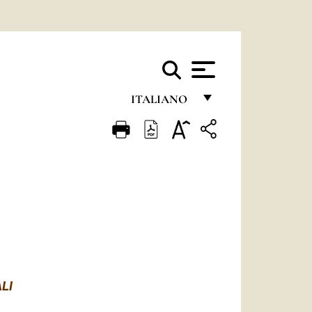
ITALIANO
FRANÇAIS
ENGLISH
ITALIANO
PORTUGUÊS
ESPAÑOL
DEUTSCH
LI
POLSKI