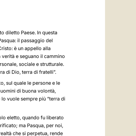
العربيّة
中文
LATINE
to diletto Paese. In questa
Pasqua: il passaggio del
risto: è un appello alla
lla verità e seguano il cammino
sonale, sociale e strutturale.
di Dio, terra di fratelli”.
, sul quale le persone e le
i uomini di buona volontà,
 lo vuole sempre più “terra di
lo eletto, quando fu liberato
rificato; ma Pasqua, per noi,
realtà che si perpetua, rende