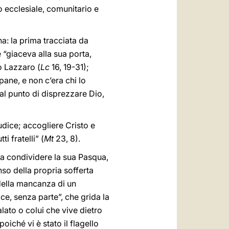
io ecclesiale, comunitario e
: la prima tracciata da
e “giaceva alla sua porta,
o Lazzaro (
Lc
16, 19-31);
pane, e non c’era chi lo
 al punto di disprezzare Dio,
iudice; accogliere Cristo e
i fratelli” (
Mt
23, 8).
i a condividere la sua Pasqua,
nso della propria sofferta
 della mancanza di un
ce, senza parte”, che grida la
lato o colui che vive dietro
oiché vi è stato il flagello