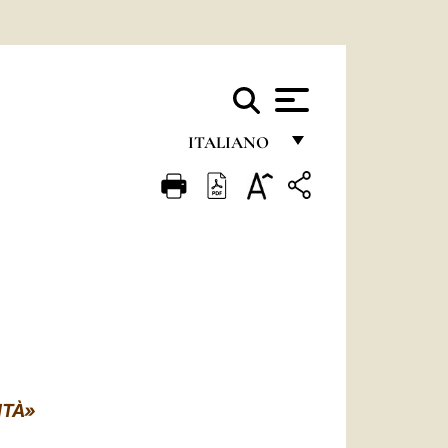
ITALIANO
FRANÇAIS
ENGLISH
ITALIANO
PORTUGUÊS
ESPAÑOL
DEUTSCH
ITÀ»
POLSKI