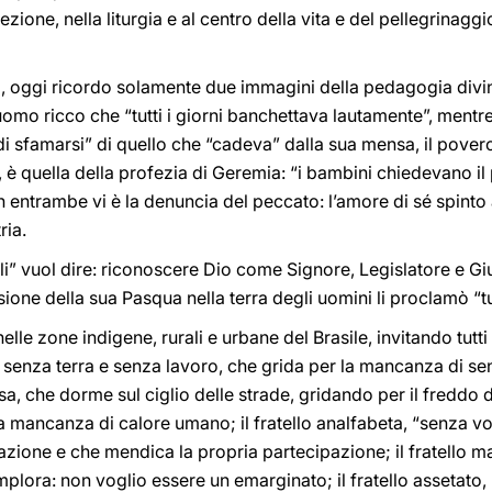
ezione, nella liturgia e al centro della vita e del pellegrinagg
oggi ricordo solamente due immagini della pedagogia divina
un uomo ricco che “tutti i giorni banchettava lautamente”, mentr
i sfamarsi” di quello che “cadeva” dalla sua mensa, il pover
a, è quella della profezia di Geremia: “i bambini chiedevano il 
In entrambe vi è la denuncia del peccato: l’amore di sé spinto
ria.
telli” vuol dire: riconoscere Dio come Signore, Legislatore e G
ione della sua Pasqua nella terra degli uomini li proclamò “tutt
elle zone indigene, rurali e urbane del Brasile, invitando tutt
lo senza terra e senza lavoro, che grida per la mancanza di se
asa, che dorme sul ciglio delle strade, gridando per il freddo
a mancanza di calore umano; il fratello analfabeta, “senza vo
ione e che mendica la propria partecipazione; il fratello ma
mplora: non voglio essere un emarginato; il fratello assetato, p