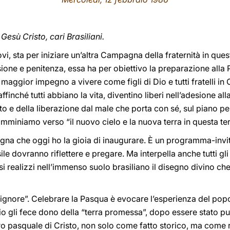
n Gesù Cristo, cari Brasiliani.
i, sta per iniziare un’altra Campagna della fraternità in ques
one e penitenza, essa ha per obiettivo la preparazione alla 
aggior impegno a vivere come figli di Dio e tutti fratelli in C
 affinché tutti abbiano la vita, diventino liberi nell’adesione a
o e della liberazione dal male che porta con sé, sul piano per
mminiamo verso “il nuovo cielo e la nuova terra in questa terra 
na che oggi ho la gioia di inaugurare. È un programma-invito
le dovranno riflettere e pregare. Ma interpella anche tutti gl
i realizzi nell’immenso suolo brasiliano il disegno divino che
ignore”. Celebrare la Pasqua è evocare l’esperienza del popo
 Dio gli fece dono della “terra promessa”, dopo essere stato pu
tero pasquale di Cristo, non solo come fatto storico, ma come 