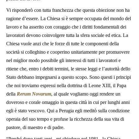
Vi risponderò con tutta franchezza che questa obiezione non ha
ragione d’essere. La Chiesa si è sempre occupata del mondo del
lavoro e ha asserito con coraggio che i diritti fondamentali dei
lavoratori devono coinvolgere tutta la sfera sociale ed etica. La
Chiesa vuole anzi che le forze di tutte le componenti della
società si colleghino e cooperino unitariamente per promuovere
nel miglior modo possibile gli interessi di tutti i lavoratori e
ritiene che, entro i debiti termini, le stesse leggi e l’autorità dello
Stato debbano impegnarsi a questo scopo. Sono questi i principi
che noi troviamo espressi nella dottrina di Leone XIII, il Papa
della
Rerum Novarum
, al quale vogliamo oggi rendere un
doveroso e corale omaggio in questa città in cui per lunghi anni
egli è stato vescovo. Qui a Perugia egli meditò sulla condizione
operaia del suo tempo e profuse la ricchezza della sua vita di
pastore, di maestro e di padre.
“Perché dopo tanti anni - mi chiedevo nel 1981 - la Chiesa