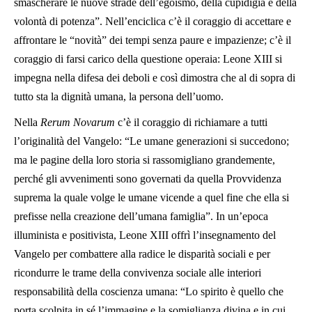
smascherare le nuove strade dell’egoismo, della cupidigia e della
volontà di potenza”. Nell’enciclica c’è il coraggio di accettare e
affrontare le “novità” dei tempi senza paure e impazienze; c’è il
coraggio di farsi carico della questione operaia: Leone XIII si
impegna nella difesa dei deboli e così dimostra che al di sopra di
tutto sta la dignità umana, la persona dell’uomo.
Nella
Rerum Novarum
c’è il coraggio di richiamare a tutti
l’originalità del Vangelo: “Le umane generazioni si succedono;
ma le pagine della loro storia si rassomigliano grandemente,
perché gli avvenimenti sono governati da quella Provvidenza
suprema la quale volge le umane vicende a quel fine che ella si
prefisse nella creazione dell’umana famiglia”. In un’epoca
illuminista e positivista, Leone XIII offrì l’insegnamento del
Vangelo per combattere alla radice le disparità sociali e per
ricondurre le trame della convivenza sociale alle interiori
responsabilità della coscienza umana: “Lo spirito è quello che
porta scolpita in sé l’immagine e la somiglianza divina e in cui