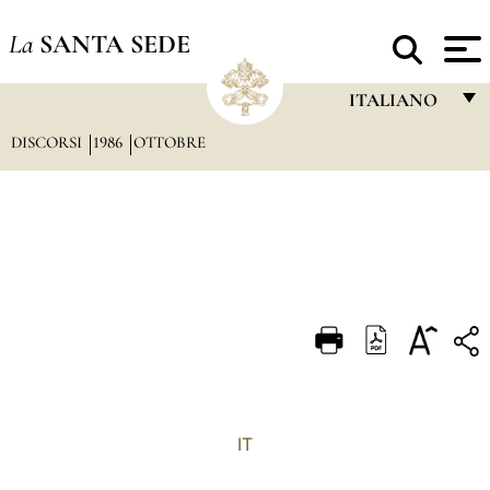
La
SANTA SEDE
ITALIANO
DISCORSI
1986
OTTOBRE
FRANÇAIS
ENGLISH
ITALIANO
PORTUGUÊS
ESPAÑOL
DEUTSCH
POLSKI
العربيّة
IT
中文