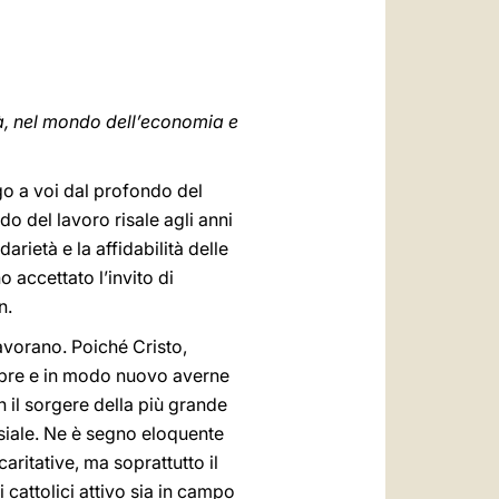
العربيّة
中文
LATINE
ietà, nel mondo dell’economia e
lgo a voi dal profondo del
do del lavoro risale agli anni
arietà e la affidabilità delle
 accettato l’invito di
n.
avorano. Poiché Cristo,
mpre e in modo nuovo averne
 il sorgere della più grande
esiale. Ne è segno eloquente
aritative, ma soprattutto il
cattolici attivo sia in campo