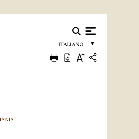
ITALIANO
FRANÇAIS
ENGLISH
ITALIANO
PORTUGUÊS
ESPAÑOL
DEUTSCH
MANIA
POLSKI