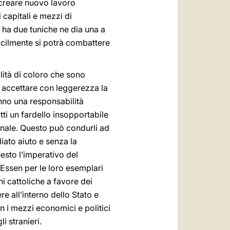
r creare nuovo lavoro
i capitali e mezzi di
i ha due tuniche ne dia una a
icilmente si potrà combattere
lità di coloro che sono
 accettare con leggerezza la
nno una responsabilità
tti un fardello insopportabile
ionale. Questo può condurli ad
iato aiuto e senza la
uesto l’imperativo del
 Essen per le loro esemplari
ni cattoliche a favore dei
e all’interno dello Stato e
n i mezzi economici e politici
i stranieri.