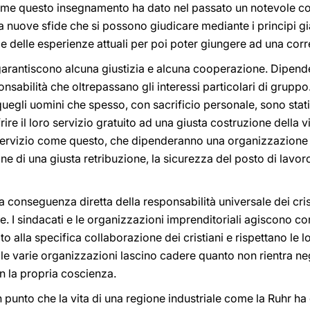
me questo insegnamento ha dato nel passato un notevole cont
a nuove sfide che si possono giudicare mediante i principi già
ce delle esperienze attuali per poi poter giungere ad una corr
 garantiscono alcuna giustizia e alcuna cooperazione. Dipende
sabilità che oltrepassano gli interessi particolari di gruppo
uegli uomini che spesso, con sacrificio personale, sono stati 
rire il loro servizio gratuito ad una giusta costruzione della 
 servizio come questo, che dipenderanno una organizzazion
e di una giusta retribuzione, la sicurezza del posto di lavoro,
a conseguenza diretta della responsabilità universale dei cris
e. I sindacati e le organizzazioni imprenditoriali agiscono 
alla specifica collaborazione dei cristiani e rispettano le lo
e le varie organizzazioni lascino cadere quanto non rientra neg
n la propria coscienza.
n punto che la vita di una regione industriale come la Ruhr h