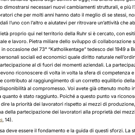
o dimostrarsi necessari nuovi cambiamenti strutturali, e più l’
avoratori che per molti anni hanno dato il meglio di se stessi, 
ali l’uno con l’altro e aiutatevi per ritrovare un’attività che a
ietà proprio qui nel territorio della Ruhr si è cercato, con esit
ale e lavoro. Pietra miliare dello sviluppo di collaborazione s
atta in occasione del 73° “Katholikentage” tedesco del 1949 a
rsonali sociali ed economici quale diritto naturale nell’ordin
partecipazione al di fuori dei momenti aziendali. La partecipa
 devono riconoscere di volta in volta la sfera di competenza e
contributo al raggiungimento di un corretto equilibrio della
disponibilità al compromesso. Voi avete già ottenuto molto in
a quanto è stato raggiunto. Poiché a questo punto va riconosciu
a dire la priorità dei lavoratori rispetto ai mezzi di produzion
a della partecipazione dei lavoratori alla proprietà dei mezzi
s
, 14).
esa deve essere il fondamento e la guida di questi sforzi. La 