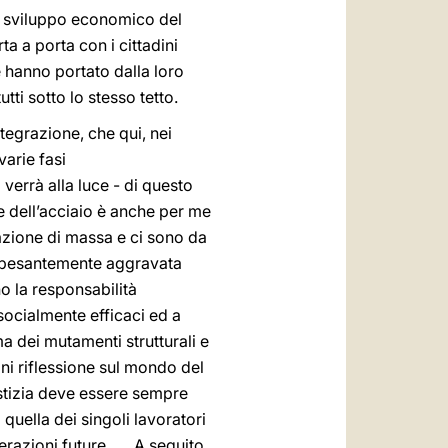
lo sviluppo economico del
a a porta con i cittadini
 hanno portato dalla loro
utti sotto lo stesso tetto.
tegrazione, che qui, nei
varie fasi
a verrà alla luce - di questo
e dell’acciaio è anche per me
pazione di massa e ci sono da
 è pesantemente aggravata
no la responsabilità
 socialmente efficaci ed a
a dei mutamenti strutturali e
gni riflessione sul mondo del
ustizia deve essere sempre
quella dei singoli lavoratori
azioni future . . . A seguito