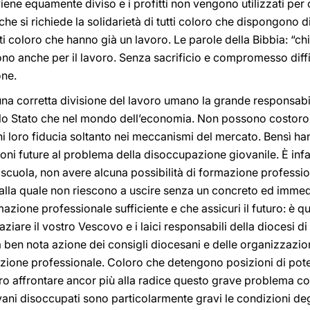
viene equamente diviso e i profitti non vengono utilizzati pe
 che si richiede la solidarietà di tutti coloro che dispongono d
i coloro che hanno già un lavoro. Le parole della Bibbia: “ch
ono anche per il lavoro. Senza sacrificio e compromesso diff
one.
una corretta divisione del lavoro umano la grande responsabi
nello Stato che nel mondo dell’economia. Non possono costoro
i loro fiducia soltanto nei meccanismi del mercato. Bensì ha
ioni future al problema della disoccupazione giovanile. È infa
la scuola, non avere alcuna possibilità di formazione profess
dalla quale non riescono a uscire senza un concreto ed immed
mazione professionale sufficiente e che assicuri il futuro: è q
ziare il vostro Vescovo e i laici responsabili della diocesi di
 la ben nota azione dei consigli diocesani e delle organizzazio
zione professionale. Coloro che detengono posizioni di poter
ro affrontare ancor più alla radice questo grave problema co
vani disoccupati sono particolarmente gravi le condizioni degl