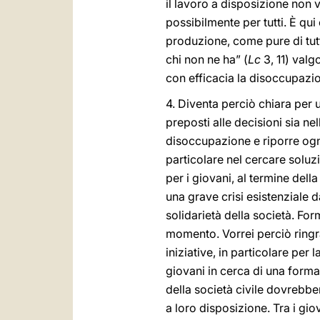
il lavoro a disposizione non 
possibilmente per tutti. È qui
produzione, come pure di tutt
chi non ne ha” (
Lc
3, 11) valg
con efficacia la disoccupazi
4. Diventa perciò chiara per 
preposti alle decisioni sia 
disoccupazione e riporre ogn
particolare nel cercare soluz
per i giovani, al termine del
una grave crisi esistenziale 
solidarietà della società. For
momento. Vorrei perciò ringra
iniziative, in particolare per
giovani in cerca di una forma
della società civile dovrebbe
a loro disposizione. Tra i gio