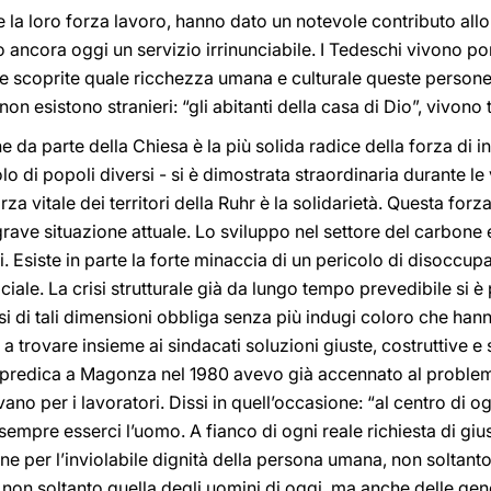
nte la loro forza lavoro, hanno dato un notevole contributo al
 ancora oggi un servizio irrinunciabile. I Tedeschi vivono port
e e scoprite quale ricchezza umana e culturale queste persone
non esistono stranieri: “gli abitanti della casa di Dio”, vivono t
da parte della Chiesa è la più solida radice della forza di in
olo di popoli diversi - si è dimostrata straordinaria durante le 
rza vitale dei territori della Ruhr è la solidarietà. Questa forz
rave situazione attuale. Lo sviluppo nel settore del carbone 
. Esiste in parte la forte minaccia di un pericolo di disoccu
iale. La crisi strutturale già da lungo tempo prevedibile si
risi di tali dimensioni obbliga senza più indugi coloro che han
 a trovare insieme ai sindacati soluzioni giuste, costruttive e
ia predica a Magonza nel 1980 avevo già accennato al problem
vano per i lavoratori. Dissi in quell’occasione: “al centro di o
empre esserci l’uomo. A fianco di ogni reale richiesta di gi
e per l’inviolabile dignità della persona umana, non soltanto 
non soltanto quella degli uomini di oggi, ma anche delle gener