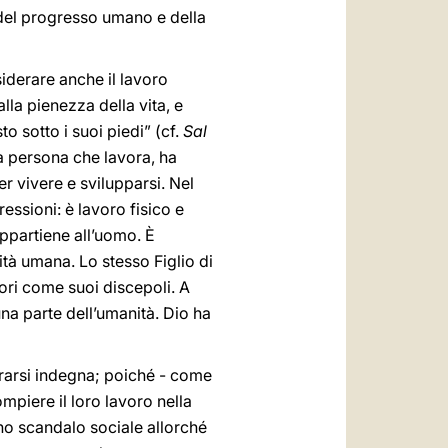
i del progresso umano e della
siderare anche il lavoro
lla pienezza della vita, e
o sotto i suoi piedi” (cf.
Sal
a persona che lavora, ha
r vivere e svilupparsi. Nel
essioni: è lavoro fisico e
appartiene all’uomo. È
ità umana. Lo stesso Figlio di
ori come suoi discepoli. A
na parte dell’umanità. Dio ha
erarsi indegna; poiché - come
mpiere il loro lavoro nella
no scandalo sociale allorché