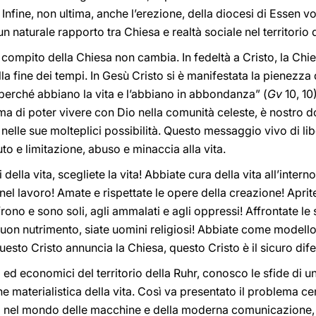
. Infine, non ultima, anche l’erezione, della diocesi di Essen
un naturale rapporto tra Chiesa e realtà sociale nel territorio 
l compito della Chiesa non cambia. In fedeltà a Cristo, la Chi
la fine dei tempi. In Gesù Cristo si è manifestata la pienezza 
perché abbiano la vita e l’abbiano in abbondanza” (
Gv
10, 10
ma di poter vivere con Dio nella comunità celeste, è nostro 
 nelle sue molteplici possibilità. Questo messaggio vivo di li
to e limitazione, abuso e minaccia alla vita.
della vita, scegliete la vita! Abbiate cura della vita all’interno
nel lavoro! Amate e rispettate le opere della creazione! Aprite 
rono e sono soli, agli ammalati e agli oppressi! Affrontate le
n buon nutrimento, siate uomini religiosi! Abbiate come modello
Questo Cristo annuncia la Chiesa, questo Cristo è il sicuro d
 ed economici del territorio della Ruhr, conosco le sfide di 
 materialistica della vita. Così va presentato il problema ce
a nel mondo delle macchine e della moderna comunicazione