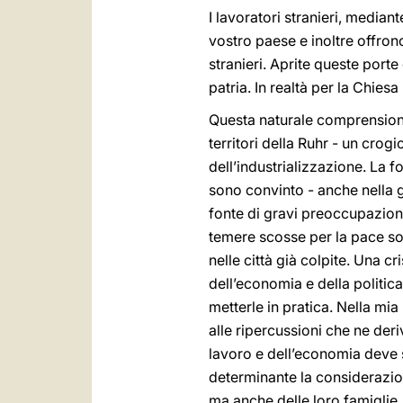
I lavoratori stranieri, media
vostro paese e inoltre offrono
stranieri. Aprite queste port
patria. In realtà per la Chiesa 
Questa naturale comprensione 
territori della Ruhr - un crogi
dell’industrializzazione. La fo
sono convinto - anche nella g
fonte di gravi preoccupazioni
temere scosse per la pace soc
nelle città già colpite. Una c
dell’economia e della politica
metterle in pratica. Nella m
alle ripercussioni che ne deri
lavoro e dell’economia deve s
determinante la considerazion
ma anche delle loro famiglie, 