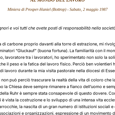
AL MONDO DEL LAVORO
Miniera di Prosper-Haniel (Bottrop) - Sabato, 2 maggio 1987
signori e voi tutti che avete posti di responsabilità nella soc
ra di carbone proprio davanti alla torre di estrazione, mi rivo
minatori “Gluckauf” (buona fortuna). La familiarità con il mon
, lavoratore tra i lavoratori, ho sperimentato non solo la solid
il peso e la fatica del lavoro fisico. Perciò ben volentieri ho
di lavoro durante la mia visita pastorale nella diocesi di Esse
on può perciò trascurare la realtà della vita di coloro che l
omo la Chiesa deve sempre rimanere a fianco dell’uomo e se
o della Ruhr è sempre stata consapevole di questo dovere. Con
i è vista la costruzione e lo sviluppo di una intensa vita eccl
occhie, la nascita di un gran numero di istituzioni sociali e c
sociazioni e organizzazioni, espressione di un movimento di 