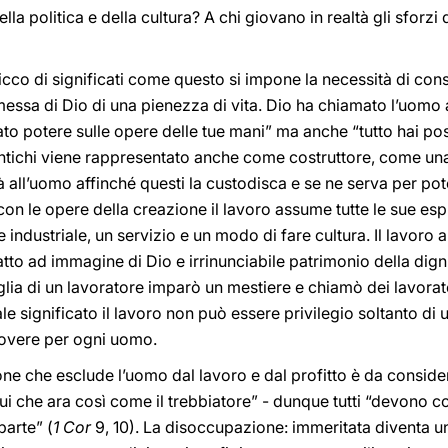
lla politica e della cultura? A chi giovano in realtà gli sforz
ricco di significati come questo si impone la necessità di con
messa di Dio di una pienezza di vita. Dio ha chiamato l’uomo a
ato potere sulle opere delle tue mani” ma anche “tutto hai post
 antichi viene rappresentato anche come costruttore, come un
à all’uomo affinché questi la custodisca e se ne serva per pote
on le opere della creazione il lavoro assume tutte le sue espr
e industriale, un servizio e un modo di fare cultura. Il lavoro 
tto ad immagine di Dio e irrinunciabile patrimonio della dign
lia di un lavoratore imparò un mestiere e chiamò dei lavorat
 significato il lavoro non può essere privilegio soltanto di u
dovere per ogni uomo.
ne che esclude l’uomo dal lavoro e dal profitto è da consid
ui che ara così come il trebbiatore” - dunque tutti “devono co
parte” (
1 Cor
9, 10). La disoccupazione: immeritata diventa u