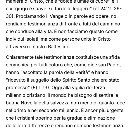
maniera di Cristo, che è “dolce e umile di cuore”, e il
cui “giogo è soave e il fardello leggero” (cf.
Mt
11, 29-
30). Proclamando il Vangelo in parole ed opere, noi
rendiamo testimonianza di fronte a tutti del cammino
che conduce alla vita. E non facciamo questo come
individui isolati, ma come persone unite in Cristo
attraverso il nostro Battesimo.
Chiaramente tale testimonianza costituisce una sfida
ecumenica per tutti coloro che, come dice san Paolo,
hanno “ascoltato la parola della verità” e hanno
“ricevuto il suggello dello Spirito Santo che era stato
promesso” (
Ef
1, 13). Oggi alla vigilia del terzo
millennio cristiano, il mondo ha bisogno di sentire la
buona Novella della salvezza non meno di quanto fece
nel primo e nel secondo millennio. È ancor più urgente
che i cristiani operino per la graduale eliminazione
delle loro differenze e rendano comune testimonianza