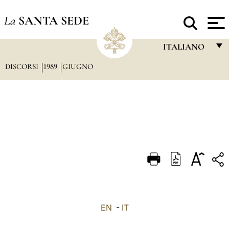
La
SANTA SEDE
ITALIANO
DISCORSI
1989
GIUGNO
FRANÇAIS
ENGLISH
ITALIANO
PORTUGUÊS
ESPAÑOL
DEUTSCH
POLSKI
العربيّة
EN
-
IT
中文