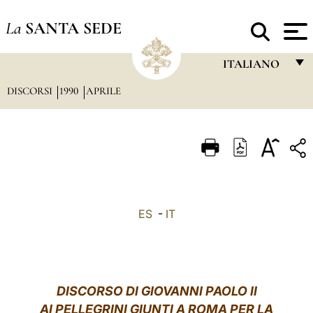
La
SANTA SEDE
ITALIANO
DISCORSI
1990
APRILE
FRANÇAIS
ENGLISH
ITALIANO
PORTUGUÊS
ESPAÑOL
ES
-
IT
DEUTSCH
POLSKI
العربيّة
DISCORSO DI GIOVANNI PAOLO II
AI PELLEGRINI GIUNTI A ROMA PER LA
中文